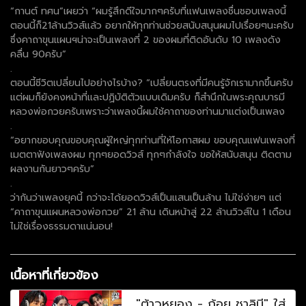
“กานต์ ทศน”เผยว่า “ผมรู้สึกดีใจมากๆครับที่แฟนเพลงชื่นชอบเพลงนี้
ตอนนี้ก็21ล้านวิวส์แล้ว อยากให้ทุกท่านช่วยสนับสนุนผมไปเรื่อยๆนะครับ
ซึ่งคาถาขุนแผนฯน่าจะเป็นเพลงที่ 2 ของผมที่ติดอันดับ 10 เพลงดัง
คลื่น 90ครับ”
.
ตอนนี้ชีวิตเปลี่ยนไปอย่างไรบ้าง? “เปลี่ยนตรงที่มีคนรู้จักเรามากขึ้นครับ
แต่ผมก็ยังคงหน้าที่และปฏิบัติตัวแบบเดิมครับ ก็สำนึกในพระคุณบารมี
หลวงพ่อกวยครับเพราะว่าเพลงนี้ผมใช้คาถาของท่านมาแต่งเป็นเพลง
.
“อยากขอบคุณขอบคุณผู้ใหญ่ทุกท่านที่ให้โอกาสผม ขอบคุณแฟนเพลงที่
เมตตาฟังเพลงผม ทุกๆยอดวิวส์ ทุกๆกำลังใจ ขอให้สนับสนุน ติดตาม
ผลงานกันยาวๆครับ”
.
ว่ากันว่าเพลงยุคนี้ กว่าจะได้ยอดวิวส์เป็นแสนเป็นล้าน ไม่ใช่ง่ายๆ แต่
“คาถาขุนแผนหลวงพ่อกวย” 21 ล้าน เดินหน้าสู่ 22 ล้านวิวส์ใน 1 เดือน
ไม่ใช่เรื่องธรรมดาแน่นอน!
เนื้อหาที่เกี่ยวข้อง
"ต้าวหยอง - ก้อย ชาลินี" ใส่