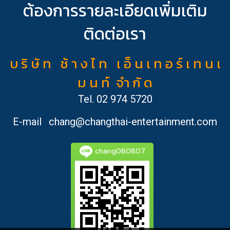
ต้องการรายละเอียดเพิ่มเติม
ติดต่อเรา
บ ริ ษั ท ช้ า ง ไ ท เ อ็ น เ ท อ ร์ เ ท น เ
ม น ท์ จำ กั ด
Tel.
02 974 5720
E-mail
chang@changthai-entertainment.com
chang080807