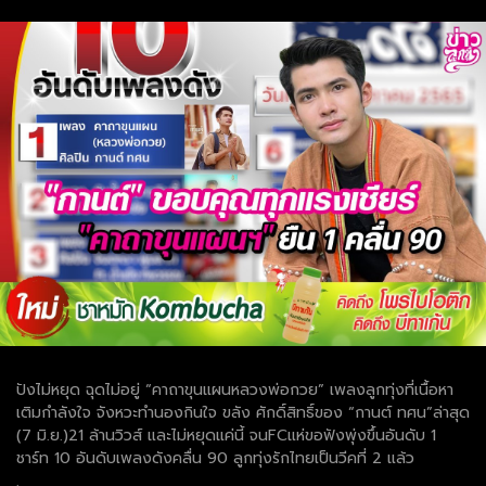
ปังไม่หยุด ฉุดไม่อยู่ “คาถาขุนแผนหลวงพ่อกวย” เพลงลูกทุ่งที่เนื้อหา
เติมกำลังใจ จังหวะทำนองกินใจ ขลัง ศักดิ์สิทธิ์ของ “กานต์ ทศน”ล่าสุด
(7 มิ.ย.)21 ล้านวิวส์ และไม่หยุดแค่นี้ จนFCแห่ขอฟังพุ่งขึ้นอันดับ 1
ชาร์ท 10 อันดับเพลงดังคลื่น 90 ลูกทุ่งรักไทยเป็นวีคที่ 2 แล้ว
.