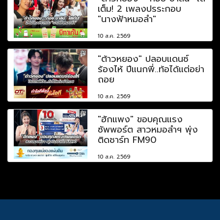
เต็ม! 2 เพลงปรระกอบ
"นางฟ้าหมอลำ"
10 ส.ค. 2569
"ต้าวหยอง" ปลอบแดนซ์
ร้องไห้ ปีแนกพี่..ท้อได้แต่อย่า
ถอย
10 ส.ค. 2569
"ฮักแพง" ขอบคุณแรง
ซัพพอร์ต สาวหมอลำฯ พุ่ง
ติดชาร์ท FM90
10 ส.ค. 2569