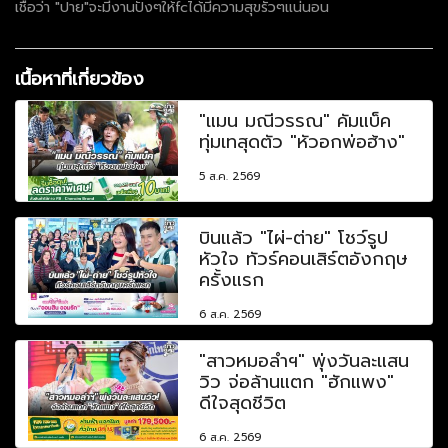
เชื่อว่า "ปาย"จะมีงานปังๆให้fcได้มีความสุขรัวๆแน่นอน
เนื้อหาที่เกี่ยวข้อง
"แมน มณีวรรณ" คัมแบ็ค
ทุ่มเทสุดตัว "หัวอกพ่อฮ้าง"
5 ส.ค. 2569
บินแล้ว "ไผ่-ต่าย" โชว์รูป
หัวใจ ทัวร์คอนเสิร์ตอังกฤษ
ครั้งแรก
6 ส.ค. 2569
"สาวหมอลำฯ" พุ่งวันละแสน
วิว จ่อล้านแตก "ฮักแพง"
ดีใจสุดชีวิต
6 ส.ค. 2569