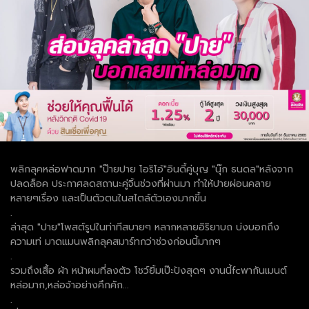
พลิกลุคหล่อฟาดมาก "ป๊ายปาย โอริโอ้"อินดี้คู่บุญ "นุ๊ก ธนดล"หลังจาก
ปลดล็อค ประกาศลดสถานะคู่จิ้นช่วงที่ผ่านมา ทำให้ปายผ่อนคลาย
หลายๆเรื่อง และเป็นตัวตนในสไตล์ตัวเองมากขี้น
.
ล่าสุด "ปาย"โพสต์รูปในท่าทีสบายๆ หลากหลายอิริยาบถ บ่งบอกถึง
ความเท่ มาดแมนพลิกลุคสมาร์ทกว่าช่วงก่อนนี้มากๆ
.
รวมถึงเสื้อ ผ้า หน้าผมที่ลงตัว โชว์ยิ้มเป๊ะปังสุดๆ งานนี้fcพากันเมนต์
หล่อมาก,หล่อจ้าอย่างคึกคัก...
.