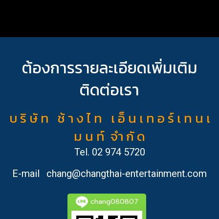
ต้องการรายละเอียดเพิ่มเติม
ติดต่อเรา
บ ริ ษั ท ช้ า ง ไ ท เ อ็ น เ ท อ ร์ เ ท น เ
ม น ท์ จำ กั ด
Tel.
02 974 5720
E-mail
chang@changthai-entertainment.com
chang080807