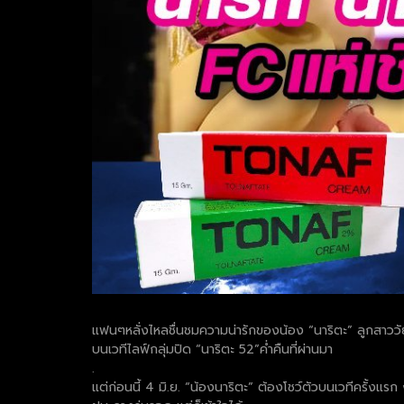
แฟนๆหลั่งไหลชื่นชมความน่ารักของน้อง “นาริตะ” ลูกสาว
บนเวทีไลฟ์กลุ่มปิด “นาริตะ 52”ค่ำคืนที่ผ่านมา
.
แต่ก่อนนี้ 4 มิ.ย. “น้องนาริตะ” ต้องโชว์ตัวบนเวทีครั้งแ