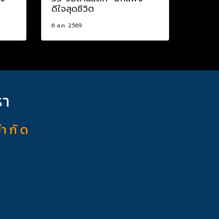
ดีใจสุดชีวิต
6 ส.ค. 2569
รา
จำ กั ด