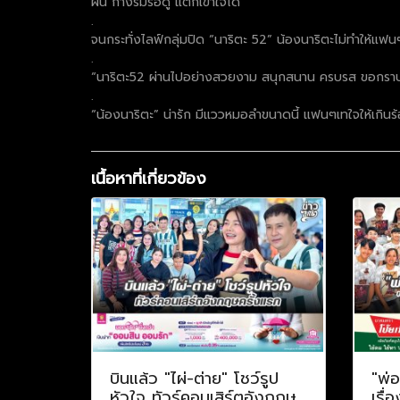
ฝน กางร่มรอดู แต่ก็เข้าใจได้
.
จนกระทั่งไลฟ์กลุ่มปิด “นาริตะ 52” น้องนาริตะไม่ทำให้แฟน
.
“นาริตะ52 ผ่านไปอย่างสวยงาม สนุกสนาน ครบรส ขอกราบ
.
“น้องนาริตะ” น่ารัก มีแววหมอลำขนาดนี้ แฟนๆเทใจให้เกินร
เนื้อหาที่เกี่ยวข้อง
บินแล้ว "ไผ่-ต่าย" โชว์รูป
"พ่
หัวใจ ทัวร์คอนเสิร์ตอังกฤษ
เรื่