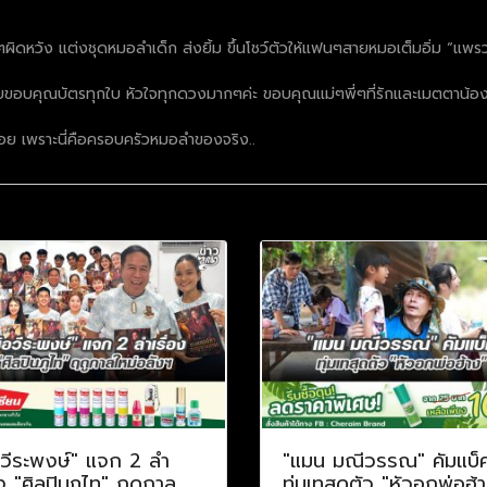
ๆผิดหวัง แต่งชุดหมอลำเด็ก ส่งยิ้ม ขึ้นโชว์ตัวให้แฟนๆสายหมอเต็มอิ่ม “แพร
ขอบคุณบัตรทุกใบ หัวใจทุกดวงมากๆค่ะ ขอบคุณแม่ๆพี่ๆที่รักและเมตตาน้
้อย เพราะนี่คือครอบครัวหมอลำของจริง..
อวีระพงษ์" แจก 2 ลำ
"แมน มณีวรรณ" คัมแบ็
อง "ศิลปินภูไท" ฤดูกาล
ทุ่มเทสุดตัว "หัวอกพ่อฮ้