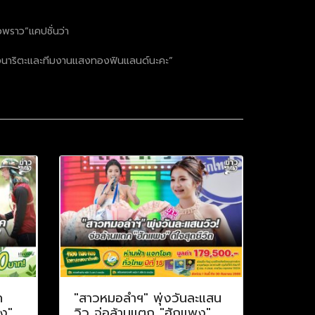
วพราว”แคปชั่นว่า
องนาริตะและทีมงานแสงทองฟินแลนด์นะคะ”
ค
"สาวหมอลำฯ" พุ่งวันละแสน
าง"
วิว จ่อล้านแตก "ฮักแพง"