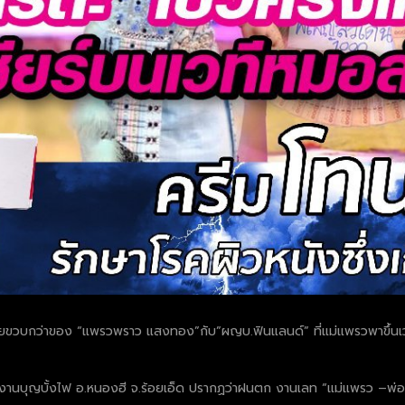
วัยขวบกว่าของ “แพรวพราว แสงทอง”กับ”ผญบ.ฟินแลนด์” ที่แม่แพรวพาขึ้นเวท
รก งานบุญบั้งไฟ อ.หนองฮี จ.ร้อยเอ็ด ปรากฏว่าฝนตก งานเลท “แม่แพรว –พ่อบิ