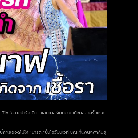
ีโชว์ความน่ารัก มีแววเอนเตอร์เทนบนเวทีหมอลำครั้งแรก
๊ก”เลยงดไม่ให้ “นาริตะ”ขึ้นโชว์บนเวที ขณะที่แฟนๆพากันสู้