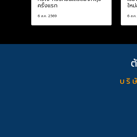
ครั้งแรก
ใหม่
6 ส.ค. 2569
6 ส.ค
ต
บ ริ ษ