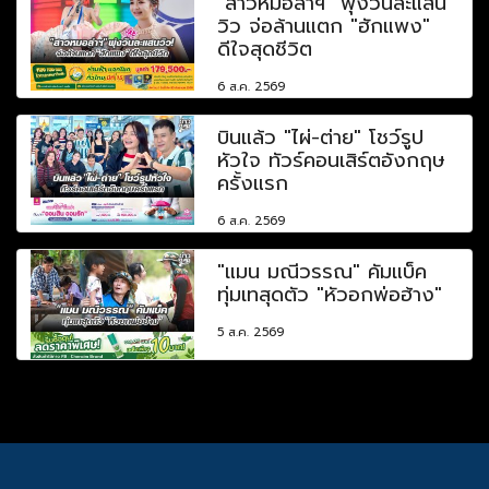
"สาวหมอลำฯ" พุ่งวันละแสน
วิว จ่อล้านแตก "ฮักแพง"
ดีใจสุดชีวิต
6 ส.ค. 2569
บินแล้ว "ไผ่-ต่าย" โชว์รูป
หัวใจ ทัวร์คอนเสิร์ตอังกฤษ
ครั้งแรก
6 ส.ค. 2569
"แมน มณีวรรณ" คัมแบ็ค
ทุ่มเทสุดตัว "หัวอกพ่อฮ้าง"
5 ส.ค. 2569