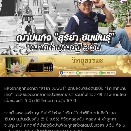
หลังจากลูกทุ่งดารา “สุริยา ชินพันธุ์” เจ้าของเพลงต้นฉบับ “รักเก่าที่บ้าน
เกิด” ได้เสียชีวิตจากอาการป่วยหลายโรค รวมถึงโควิด-19 ที่รพ.สายไหม
เมื่อช่วงเช้า 5 มิ.ย.65ที่ผ่านมา ในวัย 69 ปี
.
จากนั้นครอบครัว ญาติๆได้นำร่าง “สุริยา”ไปทำพิธีฌาปนกิจในเวลา
15.00 น.วันเดียวกัน (5 มิ.ย.65) ที่วัดคลองชัน คลอง 4 ลำลูกกา
จ.ปทุมธานี ญาติๆได้นำอัฐิตั้งบำเพ็ญกุศลที่วัดเดิมเป็นเวลา 3 วัน คือ 6