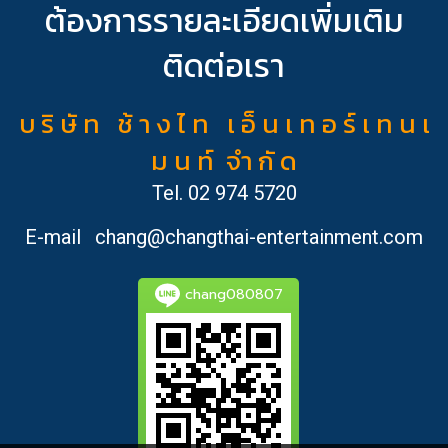
ต้องการรายละเอียดเพิ่มเติม
ติดต่อเรา
บ ริ ษั ท ช้ า ง ไ ท เ อ็ น เ ท อ ร์ เ ท น เ
ม น ท์ จำ กั ด
Tel.
02 974 5720
E-mail
chang@changthai-entertainment.com
chang080807