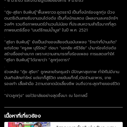
- 8 มิ.ย.65 และจะนำอัฐิไปลอยอังคาร 9 มิ.ย.65
.
“ตุ้ย-สุริยา ชินพันธุ์”พื้นเพชาวจ.อุดรธานี เป็นทั้งนักร้องลูกทุ่ง มีวง
ดนตรีเดินสายรับงานจนโด่งดัง เป็นทั้งนักแสดง มีผลงานละครจักร์ๆ
วงศ์ๆ รวมถึงภาพยนตร์จำนวนไม่น้อย ที่ประสบความสำเร็จมากที่สุด
ภาพยนตร์เรื่อง "มนต์รักแม่น้ำมูล" ในปี พ.ศ. 2521
.
“สุริยา ชินพันธุ์” ยังเป็นเจ้าของเสียงต้นฉบับเพลง "รักเก่าที่บ้านเกิด"
แต่งโดย “ครูลพ บุรีรัตน์” ต่อมา “เอกชัย ศรีวิชัย” นำมาร้องโด่งดัง
สร้างชื่ออย่างมาก เพราะความสามารถทั้งร้องเพลง การแสดงทำให้
“สุริยา ชินพันธุ์”ได้ฉายาว่า “ลูกทุ่งดารา"
.
ช่วงหลัง “ตุ้ย สุริยา” ถูกหลายโรครุมเร้า มีปัญหาสุขภาพ ทำให้ไม่มีงาน
บันเทิงสักเท่าไหร่ แต่เขาก็สู้ชีวิต เคยขับแท็กซี่,เปิดร้านอาหาร, ขาย
รองเท้า เสื้อผ้ามือ 2ตามตลาดนัดเลี้ยงชีพ จนถึงวาระสุดท้ายของชีวิต
.
“ข่าวลูกทุ่ง” ขอไว้อาลัยอย่างสุดซึ้งมา ณ โอกาสนี้
เนื้อหาที่เกี่ยวข้อง