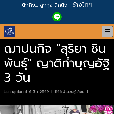
ช้างไทฯ
นึกถึง... ลูกทุ่ง
นึกถึง...
ฌาปนกิจ "สุริยา ชิน
พันธุ์" ญาติทำบุญอัฐิ
3 วัน
Last updated: 6 มี.ค. 2569
|
1166 จำนวนผู้เข้าชม
|