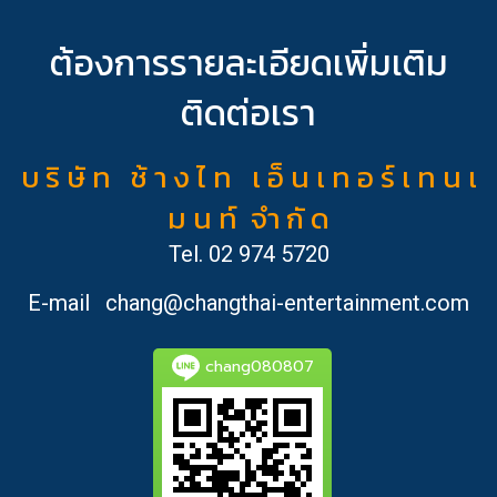
ต้องการรายละเอียดเพิ่มเติม
ติดต่อเรา
บ ริ ษั ท ช้ า ง ไ ท เ อ็ น เ ท อ ร์ เ ท น เ
ม น ท์ จำ กั ด
Tel.
02 974 5720
E-mail
chang@changthai-entertainment.com
chang080807