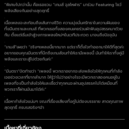
“พิเศษไปกว่านั้น คือเธอชวน “เกมส์ จุลโหฬาร” มาร่วม Featuring โชว์
พลังเสียงกันอย่างสุดฤทธิ์
.
เนื้อเพลงจะสะท้อนถึงเส้นทางชีวิต ความมุ่งมั่นศรัทธาในความฝันของ
ทั้งมีนตราและเกมส์ ที่พวกเธอทั้งสองคนเคยร่วมฝ่าฟันอุปสรรคมาด้วย
กัน ตั้งแต่เริ่มเข้าสู่วงการเพลงใหม่ๆในเวทีประกวด มาจนถึงปัจจุบัน
.
“เกมส์”เผยว่า “จริงๆเพลงนี้ยากมาก แต่เราก็ตั้งใจทำออกมาให้ดีที่สุดค่ะ
อยากขอบคุณมีนตราที่นึกถึงเกมส์จนทำให้เรามีเพลงนี้ มันทำให้เราทั้งคู่มี
พลังและเราจะสู้ไปด้วยกันค่ะ”
.
“มีนตรา”ปิดท้ายว่า “เพลงนี้ พวกเราอยากจะส่งพลังใจให้ทุกคนที่กำลัง
เจอช่วงเวลาที่ยากลำบาก ให้รู้ว่าไม่ว่าอย่างไรจะมีพวกเราสองคนอยู่ใน
เพลงที่จะเป็นกำลังใจให้และเชื่อว่าทุกคนจะผ่านอุปสรรคไปได้เหมือนที่
พวกเราก็ผ่านมันมาได้ค่ะ”
.
เนื้อหากำลังใจแน่นๆ ขณะที่เรื่องเสียงทั้งคู่ไม่ต้องบรรยาย สาดคุณภาพ
สุดฤทธิ์ ครบรสจริงๆจ้า
เนื้อหาที่เกี่ยวข้อง