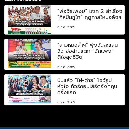
"พ่อวีระพงษ์" แจก 2 ลำเรื่อง
"ศิลปินภูไท" ฤดูกาลใหม่อลังฯ
6 ส.ค. 2569
"สาวหมอลำฯ" พุ่งวันละแสน
วิว จ่อล้านแตก "ฮักแพง"
ดีใจสุดชีวิต
6 ส.ค. 2569
บินแล้ว "ไผ่-ต่าย" โชว์รูป
หัวใจ ทัวร์คอนเสิร์ตอังกฤษ
ครั้งแรก
6 ส.ค. 2569