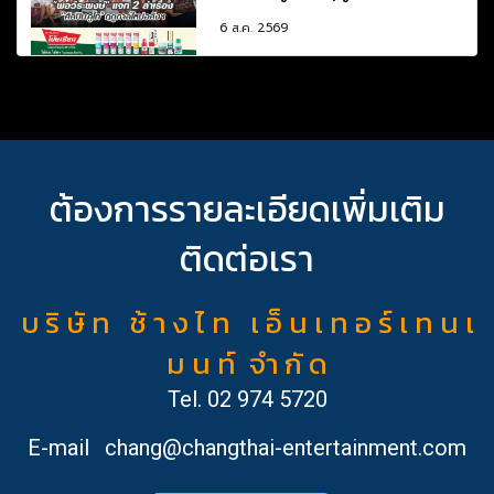
6 ส.ค. 2569
ต้องการรายละเอียดเพิ่มเติม
ติดต่อเรา
บ ริ ษั ท ช้ า ง ไ ท เ อ็ น เ ท อ ร์ เ ท น เ
ม น ท์ จำ กั ด
Tel.
02 974 5720
E-mail
chang@changthai-entertainment.com