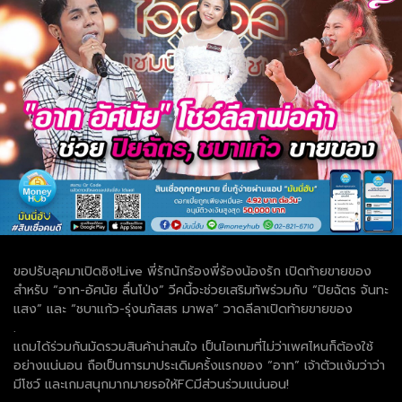
ขอปรับลุคมาเปิดซิง!Live พี่รักนักร้องพี่ร้องน้องรัก เปิดท้ายขายของ
สำหรับ “อาท-อัศนัย ลื่นโป่ง” วีคนี้จะช่วยเสริมทัพร่วมกับ “ปิยฉัตร จันทะ
แสง” และ “ชบาแก้ว-รุ่งนภัสสร มาพล” วาดลีลาเปิดท้ายขายของ
.
แถมได้ร่วมกันมัดรวมสินค้าน่าสนใจ เป็นไอเทมที่ไม่ว่าเพศไหนก็ต้องใช้
อย่างแน่นอน ถือเป็นการมาประเดิมครั้งแรกของ “อาท” เจ้าตัวแง้มว่าว่า
มีโชว์ และเกมสนุกมากมายรอให้FCมีส่วนร่วมแน่นอน!