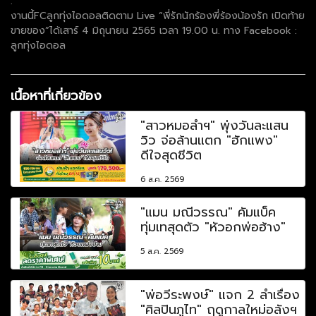
.
งานนี้FCลูกทุ่งไอดอลติดตาม Live “พี่รักนักร้องพี่ร้องน้องรัก เปิดท้าย
ขายของ”ได้เสาร์ 4 มิถุนายน 2565 เวลา 19.00 น. ทาง Facebook :
ลูกทุ่งไอดอล
เนื้อหาที่เกี่ยวข้อง
"สาวหมอลำฯ" พุ่งวันละแสน
วิว จ่อล้านแตก "ฮักแพง"
ดีใจสุดชีวิต
6 ส.ค. 2569
"แมน มณีวรรณ" คัมแบ็ค
ทุ่มเทสุดตัว "หัวอกพ่อฮ้าง"
5 ส.ค. 2569
"พ่อวีระพงษ์" แจก 2 ลำเรื่อง
"ศิลปินภูไท" ฤดูกาลใหม่อลังฯ