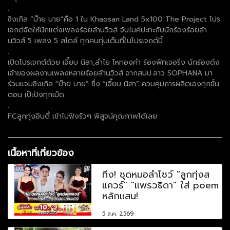
.
ซิงเกิล “บ๊าย บาย”คือ 1 ใน Khaosan Land 5x100 The Project โปร
เจกต์จัดให้นักแต่งเพลงร้อยล้านวิวส์ จับไมค์ปะทะกับนักร้องร้อยล้า
นวิวส์ 5 เพลง 5 สไตล์ ทุกคนทุ่มเต็มที่ในโปรเจกต์นี้
.
เปิดโปรเจกต์ด้วย เจี๊ยบ นิสา,ลำไย ไหทองคำ ร้องฟีทเจอริ่ง นักร้องดัง
เจ้าของผลงานเพลงหลายร้อยล้านวิวส์ จากสปป.ลาว SOPHANA มา
ร่วมแจมซิงเกิล “บ๊าย บาย” ซึ่ง “เจี๊ยบ นิสา” ควบคุมการผลิตเองทุกขั้น
ตอน เป๊ะปังทุกเม็ด
.
FCลูกทุ่งอินดี้ เข้าไปฟังรัวๆ พิสูจน์คุณภาพได้เลย
เนื้อหาที่เกี่ยวข้อง
ทึ่ง! ชุดหมอลำโชว์ "ลูกทุ่งส
แควร์" "แพรวธิดา" ใส่ poem
หลักแสน!
5 ส.ค. 2569