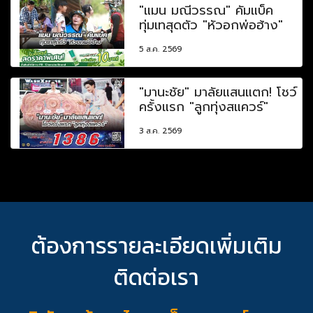
"แมน มณีวรรณ" คัมแบ็ค
ทุ่มเทสุดตัว "หัวอกพ่อฮ้าง"
5 ส.ค. 2569
"มานะชัย" มาลัยแสนแตก! โชว์
ครั้งแรก "ลูกทุ่งสแควร์"
3 ส.ค. 2569
ต้องการรายละเอียดเพิ่มเติม
ติดต่อเรา