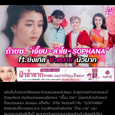
ขยันปั้นโปรเจกต์พิเศษเอาใจแฟนเพลงไม่หยุด ล่าสุดค่ายข้าวสารแลนด์
จัดชุดใหญ่ ส่งนักแต่งเพลงมือทอง “เจี๊ยบ นิสา” นั่งแท่นโปรดิวเซอร์
ทั้งแต่งเพลง ร้องเอง แท็คทีม “ลำไย ไหทองคำ”กับ “SOPHANA”
ศิลปินอินดี้จากสปป.ลาว ร่วมฟีทเจอริ่งซิงเกิล “บ๊าย บาย” เน้น
สนุกสนานมันส์เต็มที่ สมราคานักแต่งเพลงร้อยล้านวิวส์เลยทีเดียว