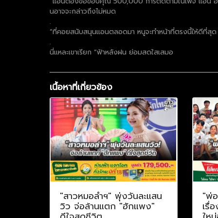
“แอนต้องขอขอบคุณ 500,000 การติดตามในเพจ แอน อรดี Fa
นอาจจะกล่าวถึงไม่หมด
.
“ที่คอยสนับสนุนแอนตลอดมา หนูจะทำหน้าที่ตรงนี้ให้ดีที่สุ
.
นี่แหละเขาเรียก “ฟ้าหลังฝน ย่อมสดใสเสมอ
เนื้อหาที่เกี่ยวข้อง
"สาวหมอลำฯ" พุ่งวันละแสน
"พ่
วิว จ่อล้านแตก "ฮักแพง"
เรื่
ดีใจสุดชีวิต
ใหม่