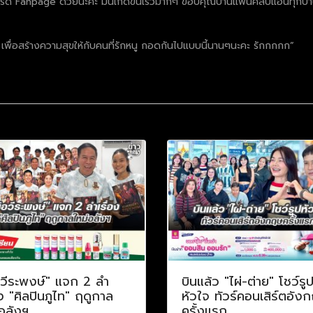
npage ด้วยนะคะ มันเกิดขึ้นเร็วมากๆ ขอบคุณบ้านแฟนคลับแอนทุกบ้าน บ้า
ด เพื่อสร้างความสุขให้กับคนที่รักหนู กอดกันไปแบบนี้นานๆนะคะ รักกกกก”
อวีระพงษ์" แจก 2 ลำ
บินแล้ว "ไผ่-ต่าย" โชว์รู
อง "ศิลปินภูไท" ฤดูกาล
หัวใจ ทัวร์คอนเสิร์ตอัง
อลังฯ
ครั้งแรก