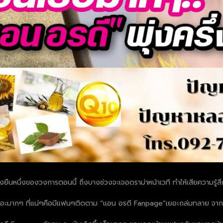
ืนหนึ่งของวงการตอนนี้ ถึงบางช่วงจะเจอดราม่าหน้าเวที ทำให้เสียความรู้สึ
ะมากๆ ที่แน่ๆคือมีแฟนๆติดตาม “แอน อรดี Fanpage”เยอะถล่มทลาย จากเดิม