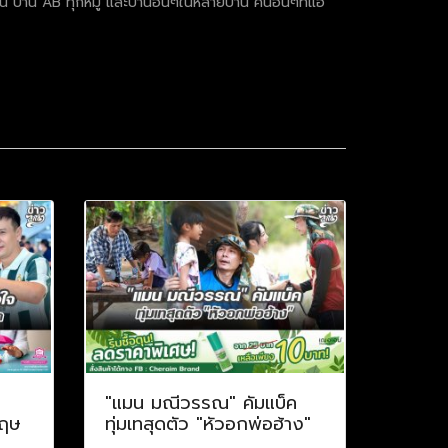
น AB ทุกหมู่ และบ้านอื่นๆในหลายบ้าน คนอื่นๆที่แอ
ป
"แมน มณีวรรณ" คัมแบ็ค
กฤษ
ทุ่มเทสุดตัว "หัวอกพ่อฮ้าง"