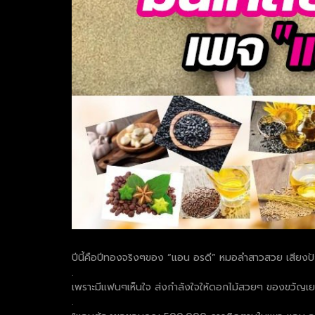
ปีนี้คือปีทองจริงๆของ “แอน อรดี” หมอลำสาวสวย เสียงปังย
.
เพราะมีแฟนๆเห็นใจ ส่งกำลังใจให้ดอกไม้สวยๆ ของขวัญเยอ
.