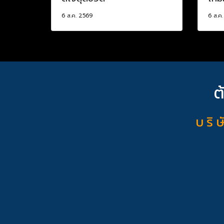
6 ส.ค. 2569
6 ส.ค
ต
บ ริ ษ