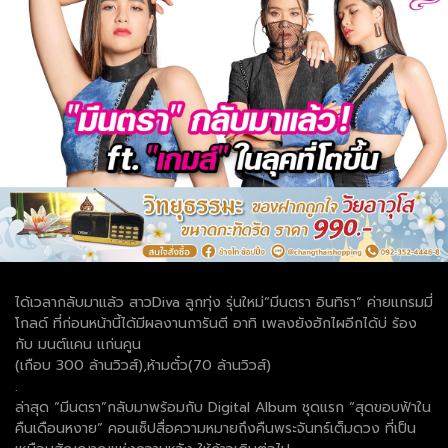
ได้เวลากลับมาแล้ว สาวDiva ลูกทุ่ง รุ่นใหม่“มีนตรา อินทิรา” ค่ายแกรมมี่
โกลด์ ที่ก่อนหน้านี้ได้มีผลงานการันตี อาทิ เพลงยังฮักไผอีกได้บ่ ร้อง
กับ มนต์แคน แก่นคูน
(เกือบ 300 ล้านวิวส์),ห้ามตั๋ว(70 ล้านวิวส์)
.
ล่าสุด “มีนตรา”กลับมาพร้อมกับ Digital Album ชุดแรก “สุดขอบฟ้าใน
คืนเดือนหงาย” คอนเซ็ปสื่อความหมายถึงคืนพระจันทร์เต็มดวง ที่เป็น