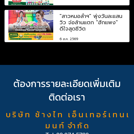
"สาวหมอลำฯ" พุ่งวันละแสน
วิว จ่อล้านแตก "ฮักแพง"
ดีใจสุดชีวิต
6 ส.ค. 2569
ต้องการรายละเอียดเพิ่มเติม
ติดต่อเรา
บ ริ ษั ท ช้ า ง ไ ท เ อ็ น เ ท อ ร์ เ ท น เ
ม น ท์ จำ กั ด