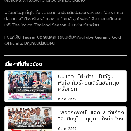
เหมือนสัญญาณแห่งความหวัง ให้ก้าวเดินต่อไป
.
พร้อมกับลุคที่ดูโตขึ้น สวยมาก จะประเดิมปล่อยเพลงแรก “อีกฟากคือ
ปลายทาง” มีเซอร์ไพรส์ เธอชวน “เกมส์ จุลโหฬาร” พี่สาวคนสนิทจาก
เวที The Voice Thailand Season 4 มาร่วมร้องด้วย
.
FCแค่เห็น Teaser บอกขนลุก! รอชมเต็มๆYouTube Grammy Gold
Official 2 มิถุนายนนี้แน่นอน
เนื้อหาที่เกี่ยวข้อง
บินแล้ว "ไผ่-ต่าย" โชว์รูป
หัวใจ ทัวร์คอนเสิร์ตอังกฤษ
ครั้งแรก
6 ส.ค. 2569
"พ่อวีระพงษ์" แจก 2 ลำเรื่อง
"ศิลปินภูไท" ฤดูกาลใหม่อลังฯ
6 ส.ค. 2569