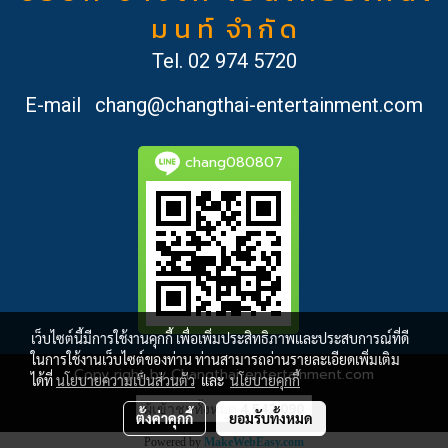
ม น ท์ จำ กั ด
Tel.
02 974 5720
E-mail
chang@changthai-entertainment.com
chang080807
เว็บไซต์นี้มีการใช้งานคุกกี้ เพื่อเพิ่มประสิทธิภาพและประสบการณ์ที่ดี
ในการใช้งานเว็บไซต์ของท่าน ท่านสามารถอ่านรายละเอียดเพิ่มเติม
Copy right by Changthai-entertainment.com
ได้ที่
นโยบายความเป็นส่วนตัว
และ
นโยบายคุกกี้
ผู้เข้าชมวันนี้
2,355
ตั้งค่าคุกกี้
ยอมรับทั้งหมด
Powered by
MakeWebEasy.com