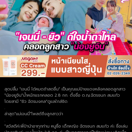
สุดปลื้ม "เจนนี่ ได้หมดถ้าสดชื่น" เป็นคุณแม่ป้ายแดงหลังคลอดลูกสาว
"น้องยูจิน"น้ำหนักแรกคลอด 2.8 กก. ตั้งชื่อ ด.ญ.ฉัตรชนก สมแก้ว
โดยสามี "ยิว ฉัตรมงคล"ดูแลใกล้ชิด
.
ล่าสุด"แม่เจนนี่"โพสต์ถึงลูกสาวว่า
.
"สวัสดีค่ะพี่ป้าน้าอาทุกท่าน หนูชื่อ เด็กหญิง ฉัตรชนก สมแก้ว ค่ะ ชื่อเล่น