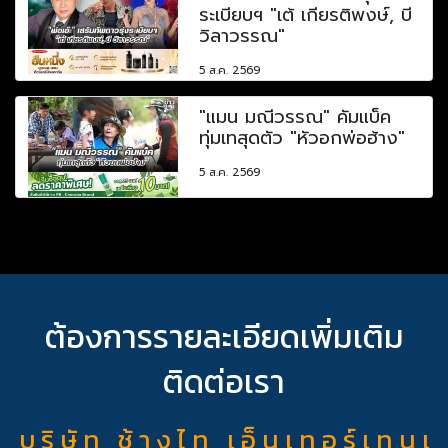
ระเบียบฯ "เต้ เกียรติพงษ์, บี
วิลาวรรณ"
5 ส.ค. 2569
"แมน มณีวรรณ" คัมแบ็ค
ทุ่มเทสุดตัว "หัวอกพ่อฮ้าง"
5 ส.ค. 2569
ต้องการรายละเอียดเพิ่มเติม
ติดต่อเรา
บ ริ ษั ท ช้ า ง ไ ท เ อ็ น เ ท อ ร์ เ ท น เ