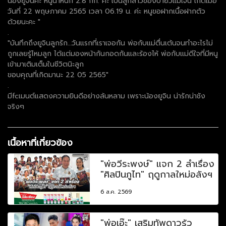
น้องยูจินค่ะ หนูน้ำหนัก 2.8 กก. ค่ะ เป็นลูกสาวของป๊ายิวแม่เจน เกิดเมื่อ
วันที่ 22 พฤษภาคม 2565 เวลา 06.19 น. ค่ะ หนูขอฝากเนื้อฝากตัว
ด้วยนะคะ "
.
"บันทึกถึงยูจินลูกรัก…วันแรกที่เราเจอกัน พ่อกับแม่ตื่นเต้นจนทำอะไรไม่
ถูกเลยรู้ไหมลูก ได้แต่มองหน้ากันกอดกันและร้องไห้ พ่อกับแม่ดีใจที่มีหนู
เข้ามาเติมเต็มในชีวิตนิะลูก
ขอบคุณที่เกิดมานะ 22 05 2565"
.
มีfcเมนต์แสดงความยินดีอย่างล้นหลาม เพราะน้องยูจิน น่ารักน่าชัง
จริงๆ
เนื้อหาที่เกี่ยวข้อง
"พ่อวีระพงษ์" แจก 2 ลำเรื่อง
"ศิลปินภูไท" ฤดูกาลใหม่อลังฯ
6 ส.ค. 2569
"พ่อเอ๊ะ" เสริมทัพดาวรุ้ว