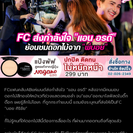
FCแฟนคลับABแห่เมนต์ส่งกำลังใจ “แอน อรดี” หลังจากมีคนมอบ
ดอกไม้สีทองให้หน้าเวทีช่วงแสดงหมอลำ จน”แอน”ออกมาไลฟ์สดในติ๊ก
ต๊อก เผยรู้สึกไม่โอเค. ที่ถูกกระทำแบบนี้ แถมยังระบุคนที่ส่งให้เป็นFC
“บอย ศิริชัย”
.
ก็ไม่รู้คนที่ให้ดอกไม้สีนี้ต้องการสื่ออะไร ที่ผ่านมากอดทนถึงที่สุดแล้ว
.