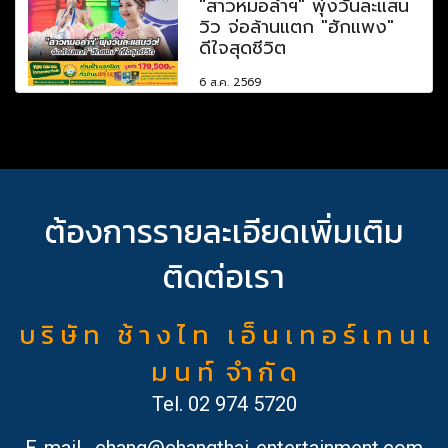
"สาวหมอลำฯ" พุ่งวันละแสน
วิว จ่อล้านแตก "ฮักแพง"
ดีใจสุดชีวิต
6 ส.ค. 2569
ต้องการรายละเอียดเพิ่มเติม
ติดต่อเรา
บ ริ ษั ท ช้ า ง ไ ท เ อ็ น เ ท อ ร์ เ ท น เ
ม น ท์ จำ กั ด
Tel.
02 974 5720
E-mail
chang@changthai-entertainment.com