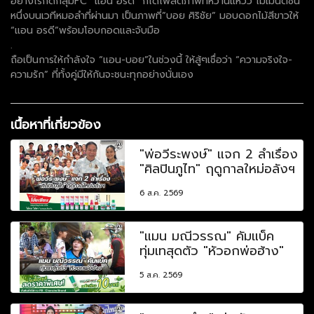
อย่างไรก็ดีกลุ่มFC “แอน อรดี” ก็ได้โพสต์ภาพที่หวานแหวว โมเมนต์ซีน
หนึ่งบนเวทีหมอลำที่ผ่านมา เป็นภาพที่”บอย ศิริชัย” มอบดอกไม้สีขาวให้
“แอน อรดี”พร้อมโอบกอดและจับมือ
.
ถือเป็นการให้กำลังใจ “แอน-บอย”ในช่วงนี้ ให้สู้ๆเชื่อว่า “ความจริงใจ-
ความรัก” ที่ทั้งคู่มีให้กันจะชนะทุกอย่างนั่นเอง
เนื้อหาที่เกี่ยวข้อง
"พ่อวีระพงษ์" แจก 2 ลำเรื่อง
"ศิลปินภูไท" ฤดูกาลใหม่อลังฯ
6 ส.ค. 2569
"แมน มณีวรรณ" คัมแบ็ค
ทุ่มเทสุดตัว "หัวอกพ่อฮ้าง"
5 ส.ค. 2569