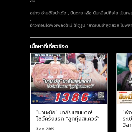
สิ้น
.
อย่าง อ้ายดีใจนำเด้อ , บืนตาย หรือ นับหนึ่งบ่ถึงไส เป็น
.
อ้าว!ก่อนได้ฟังเพลงใหม่ ให้ดูรูป “สาวเบนซ์”สุดสวย ไปพล
เนื้อหาที่เกี่ยวข้อง
"มานะชัย" มาลัยแสนแตก!
"พ่อ
โชว์ครั้งแรก "ลูกทุ่งสแควร์"
ระเบ
วิล
3 ส.ค. 2569