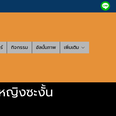
ร์
กิจกรรม
อัลบั้มภาพ
เพิ่มเติม
งหญิงซะงั้น