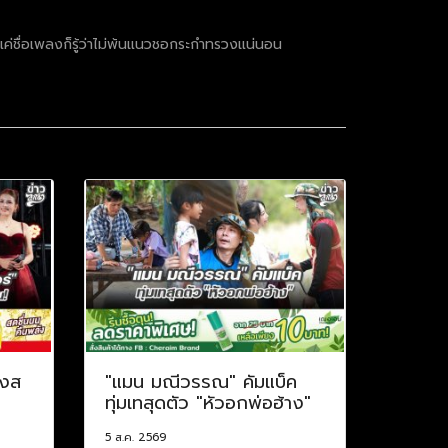
 แค่ชื่อเพลงก็รู้ว่าไม่พ้นแนวชอกระกำทรวงแน่นอน
่งส
"แมน มณีวรรณ" คัมแบ็ค
ทุ่มเทสุดตัว "หัวอกพ่อฮ้าง"
5 ส.ค. 2569