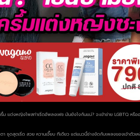
ึ้ม แต่งหญิงโพสท่าเริ่ดอัพลงเฟซ มันยังไงกันแน่? จะเข้าข่าย LGBTQ หรืออย่า
้าตา ชุดสุดเริ่ด สวย หวานเจี๊ยบ ทีเดียว แต่แนวนี้ช่างขัดกับเพลงของเจ้าตัวเ