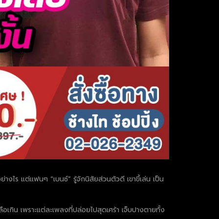
งไร แต่แฟนๆ “เบนซ์” รู้จักนิสัยส่วนตัวดี เขาขี้เล่น เป็น
หลือเกิน เพราะแต่ละเพลงที่ปล่อยไปสุดเศร้า เจ็บปางตายทั้ง