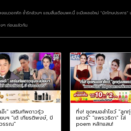
เพลงแนวอกหัก ช้ำรักล้วนๆ แถมสิ้นเดือนพค.นี้ จะมีเพลงใหม่ “นักโทษประหาร”
างๆ ก่อนแล้วกัน
เอ๊ะ" เสริมทัพดาวรุ้ว
ทึ่ง! ชุดหมอลำโชว์ "ลูกทุ
ียบฯ "เต้ เกียรติพงษ์, บี
แควร์" "แพรวธิดา" ใส่
าวรรณ"
poem หลักแสน!