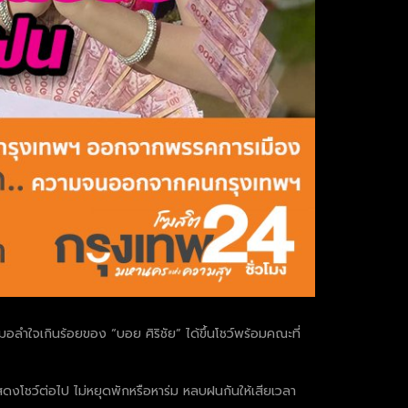
ลำใจเกินร้อยของ “บอย ศิริชัย” ได้ขึ้นโชว์พร้อมคณะที่
งโชว์ต่อไป ไม่หยุดพักหรือหาร่ม หลบฝนกันให้เสียเวลา