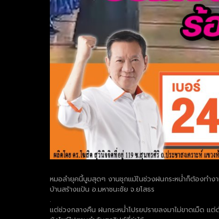
หมอลำยุคนี้บูมสุดๆ งานชุกแม้ในช่วงฝนกระหน่ำก็ต้องทำงาน
บ้านสร้างแป้น อ.มหาชนะชัย จ.ยโสธร
.
แต่ช่วงกลางคืน ฝนกระหน่ำโปรยปรายลงมาไม่ขาดเม็ด แต่ด้