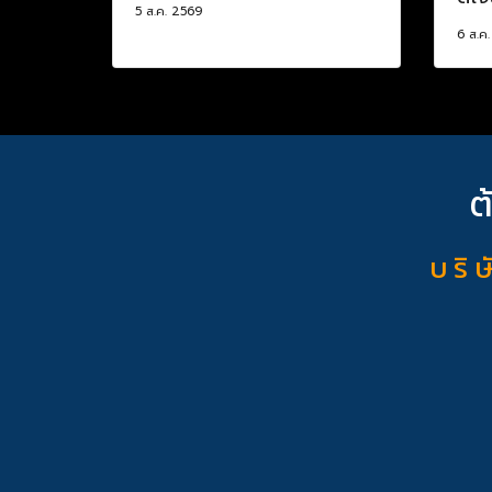
5 ส.ค. 2569
6 ส.ค
ต
บ ริ ษ