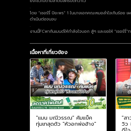
ยังโชว์ไปตามลำดับสคริปต์ที่ว่าไว้
.
โดย “เชอร์รี่ ปิยะพร” 1 ในนางเอกคณะหมอลำใจเกินร้อย เผ
ดำเนินต่อจนจบ
.
งานนี้FCพากันเมนต์ให้กำลังใจบอก สู้ๆ และขอให้ “เชอร์รี่”
เนื้อหาที่เกี่ยวข้อง
"แมน มณีวรรณ" คัมแบ็ค
"สา
ทุ่มเทสุดตัว "หัวอกพ่อฮ้าง"
วิว
ดีใจ