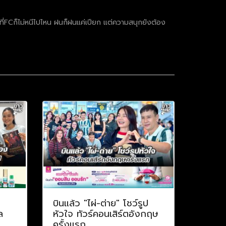
ี่FCก็ไม่หนีไปไหน ฝนก็ฝนแค่เปียก แต่ความสนุกยังต้อง
บินแล้ว "ไผ่-ต่าย" โชว์รูป
ล
หัวใจ ทัวร์คอนเสิร์ตอังกฤษ
ครั้งแรก