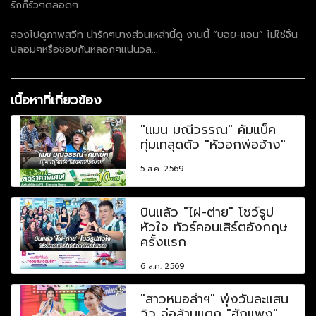
รักก็รัวๆตลอดๆ
.
ลองไปดูภาพสวีท น่ารักๆบางส่วนเหล่านี้ดู งานนี้ “บอย-แอน” ไม่ใช่จิ้น
ปลอมๆหรือชอบกันหลอกๆแน่นวล...
เนื้อหาที่เกี่ยวข้อง
"แมน มณีวรรณ" คัมแบ็ค
ทุ่มเทสุดตัว "หัวอกพ่อฮ้าง"
5 ส.ค. 2569
บินแล้ว "ไผ่-ต่าย" โชว์รูป
หัวใจ ทัวร์คอนเสิร์ตอังกฤษ
ครั้งแรก
6 ส.ค. 2569
"สาวหมอลำฯ" พุ่งวันละแสน
วิว จ่อล้านแตก "ฮักแพง"