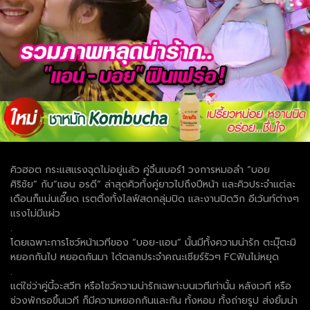
คิวฮอต กระแสแรงฉุดไม่อยู่แล้ว คู่จิ้นเบอร์1 วงการหมอลำ “บอย
ศิริชัย” กับ”แอน อรดี” ล่าสุดคิวทั้งคู่ยาวไปถึงปีหน้า และคิวประจำแต่ละ
เดือนก็แน่นเอี๊ยด เรตติ้งทั้งไลฟ์สดกลุ่มปิด และงานปิดวิก อีเว้นท์ต่างๆ
แรงไม่มีแผ่ว
.
โดยเฉพาะการโชว์หน้าเวทีของ “บอย-แอน” นั้นมีทั้งความน่ารัก ตะมุ๊ตะมิ
หยอกกันไป หยอดกันมา ได้ตลกประจำคณะเชียร์รัวๆ FCฟินไม่หยุด
.
แต่ใช่ว่าคู่นี้จะสวีท หรือโชว์ความน่ารักเฉพาะบนเวทีเท่านั้น หลังเวที หรือ
ช่วงพักรอขึ้นเวที ก็มีความหยอกกันและกัน ทั้งหอม ทั้งถ่ายรูป ส่งยิ้มน่า