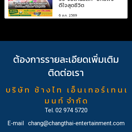
ดีใจสุดชีวิต
6 ส.ค. 2569
ต้องการรายละเอียดเพิ่มเติม
ติดต่อเรา
บ ริ ษั ท ช้ า ง ไ ท เ อ็ น เ ท อ ร์ เ ท น เ
ม น ท์ จำ กั ด
Tel.
02 974 5720
E-mail
chang@changthai-entertainment.com