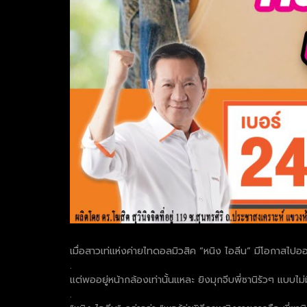
เมื่อสาวเท่แห่งค่ายไทดอลมิวสิค “หนิง ไอลีน” มีโอกาส
.
แต่พออยู่หน้ากล้องเท่านั้นแหละ ยิงมุกจีบพี่ซานิรัวๆ แบบไม่
.