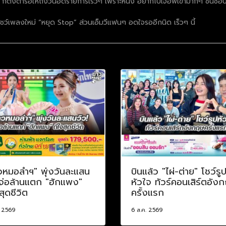
นิ ก็ตั้งตารอให้ถึงวันอัดรายการเร็วๆ เพราะหนิง อยากไปเจอพี่เขามากๆ ชื่นช
ชว์เพลงใหม่ “หยุด Stop” ส่วนเอ็มวีแฟนๆ อดใจรออีกนิด เร็วๆ นี้
วหมอลำฯ" พุ่งวันละแสน
บินแล้ว "ไผ่-ต่าย" โชว์รู
 จ่อล้านแตก "ฮักแพง"
หัวใจ ทัวร์คอนเสิร์ตอัง
สุดชีวิต
ครั้งแรก
. 2569
6 ส.ค. 2569