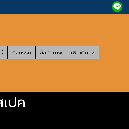
ร์
กิจกรรม
อัลบั้มภาพ
เพิ่มเติม
นสเปค