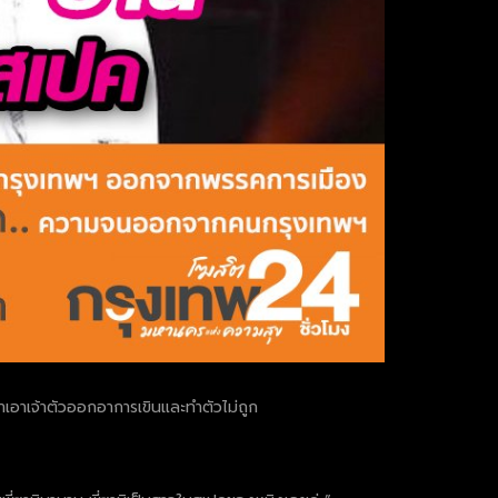
อาเจ้าตัวออกอาการเขินและทำตัวไม่ถูก