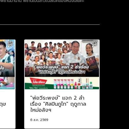
อบพี่ซานิมานาน พี่ซานิเป็นสาวในสเปคของหนิงเลยค่ะ”
ป
"พ่อวีระพงษ์" แจก 2 ลำ
กฤษ
เรื่อง "ศิลปินภูไท" ฤดูกาล
ใหม่อลังฯ
6 ส.ค. 2569