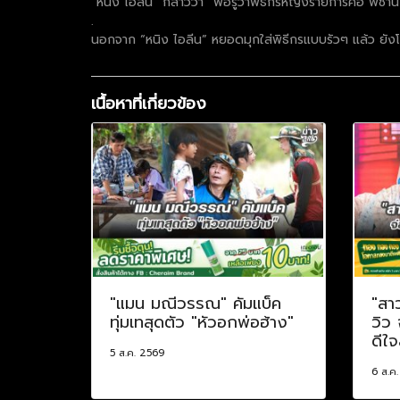
“หนิง ไอลีน” กล่าวว่า “พอรู้ว่าพิธีกรหญิงรายการคือ พี่ซา
.
นอกจาก “หนิง ไอลีน” หยอดมุกใส่พิธีกรแบบรัวๆ แล้ว ยังโ
เนื้อหาที่เกี่ยวข้อง
"แมน มณีวรรณ" คัมแบ็ค
"สา
ทุ่มเทสุดตัว "หัวอกพ่อฮ้าง"
วิว
ดีใจ
5 ส.ค. 2569
6 ส.ค