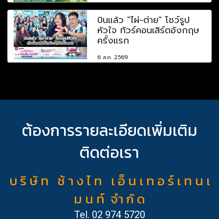
บินแล้ว "ไผ่-ต่าย" โชว์รูป
หัวใจ ทัวร์คอนเสิร์ตอังกฤษ
ครั้งแรก
6 ส.ค. 2569
ต้องการรายละเอียดเพิ่มเติม
ติดต่อเรา
บ ริ ษั ท ช้ า ง ไ ท เ อ็ น เ ท อ ร์ เ ท น เ
ม น ท์ จำ กั ด
Tel.
02 974 5720