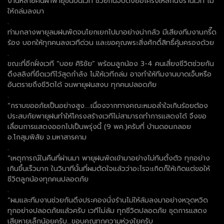
งานหลายคนฝ่าพายุขึ้นบนเวที ช่วยกันจับดึงยื้อโครงเหล็กนั่งร้านเวที ไม่
ให้ถล่มลงมา
.
ท่ามกลางพายุลมฝนพัดจนโยกเยกไปมาอย่างน่ากลัว มีเสียงทีมงานกรี๊ด
ร้อง บอกให้ทุกคนลงเวทีด่วน และขอคุณพระสิ่งศักดิ์สิทธิ์คุ้มครองด้วย
.
ขณะที่อีกฝั่งเวที “บอย ศิริชัย” พร้อมลูกน้อง 3-4 คนเสี่ยงชีวิตช่วยกัน
ดึงสลิงที่ยึดเวทีไว้สุดกำลัง ไม่ให้เวทีถล่ม อาจทำให้ทีมงานบาดเจ็บหรือ
อันตรายถึงชีวิตได้ จนพายุฝนสงบ ทุกคนปลอดภัย
.
“กราบขออภัยเป็นอย่างสูง....เนื่องจากทางคณะหมอลำใจเกินร้อยต้อง
ประสบกัยพายุฝนทำให้โครงสร้างเวทีไม่สามารถทำการแสดงได้ จึงขอ
เลื่อนการแสดงออกไปเป็นพรุ่งนี้ (9 พค.)ครับที่ บ้านดอนกลอย
อ.โกสุมพิสัย จ.มหาสารคาม
.
“เหตุการณ์ในคืนที่ผ่านมา พายุฝนพัดเข้ามาอย่างไม่ทันตั้งตัว ทุกอย่าง
เกินขึ้นเร็วมาก ในวินาทีนั้นที่ผมตัดใจแล้วว่าอะไรจะเกิดก็ให้เกิดแต่ขอให้
ชีวิตลูกน้องทุกคนปลอดภัย
.
“ผมและทีมงานช่วยกันดึงประคองนั่งร้านไม่ให้ล้มลงมาอย่างหวุดหวิด
ทุกอย่างปลอดภัยแล้วครับ เวทีไม่ล้ม ทุกชีวิตปลอดภัย ชุดการแสดง
เสียหายเล็กน้อยครับ...ขอบคุณทุกความห่วงใยครับ