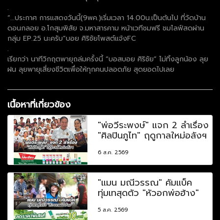
.
“...ประกาศ การแสดงวันนี้(9พค.)เริ่มเวลา 14.00น.เป็นต้นไป ที่วัดบ้าน
ดอนกลอย อ.โกสุมพิสัย จ.มหาสารคาม หน้าเวทีชมฟรี ชมไลฟ์สดผ่าน
กลุ่ม EP.25 นะครับ”บอย ศิริชัยโพสต์แจ้งFC
.
เรียกว่า นาทีวิกฤตพายุถล่มครั้งนี้ “บอสบอย ศิริชัย” ไม่ทิ้งลูกน้อง ลุย
ฝน ลุยพายุเสี่ยงชีวิตเพื่อให้ทุกคนปลอดภัย สุดยอดไปเลย
เนื้อหาที่เกี่ยวข้อง
"พ่อวีระพงษ์" แจก 2 ลำเรื่อง
"ศิลปินภูไท" ฤดูกาลใหม่อลังฯ
6 ส.ค. 2569
"แมน มณีวรรณ" คัมแบ็ค
ทุ่มเทสุดตัว "หัวอกพ่อฮ้าง"
5 ส.ค. 2569