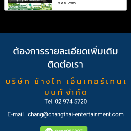
5 ส.ค. 2569
ต้องการรายละเอียดเพิ่มเติม
ติดต่อเรา
บ ริ ษั ท ช้ า ง ไ ท เ อ็ น เ ท อ ร์ เ ท น เ
ม น ท์ จำ กั ด
Tel.
02 974 5720
E-mail
chang@changthai-entertainment.com