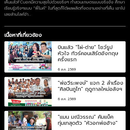
เห็นแล้วFCบอกมีความสุขไปด้วยจริงๆ ทำสวนเกษตรแบบจริงจัง ศึกษา
เรียนรู้จริงๆแบบ “พี่ไมค์” ในที่สุดก็ได้ผลผลิตที่งดงามอย่างที่เห็น เอาไป
เลยล้านไลค์จ้า...
เนื้อหาที่เกี่ยวข้อง
บินแล้ว "ไผ่-ต่าย" โชว์รูป
หัวใจ ทัวร์คอนเสิร์ตอังกฤษ
ครั้งแรก
6 ส.ค. 2569
"พ่อวีระพงษ์" แจก 2 ลำเรื่อง
"ศิลปินภูไท" ฤดูกาลใหม่อลังฯ
6 ส.ค. 2569
"แมน มณีวรรณ" คัมแบ็ค
ทุ่มเทสุดตัว "หัวอกพ่อฮ้าง"