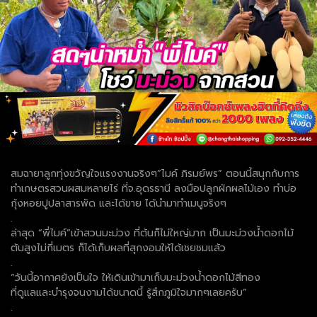
สมฉายาลูกทุ่งขวัญใจแรงงานจริงๆ”ไมค์ ภิรมย์พร” ตอนนี้สนุกกับการ
ทำเกษตรสวนผสมหลายไร่ ที่จ.อุดรธานี ลงมือปลูกผักผลไม้เอง ทำบ่อ
กุ้งหอยปูปลาสารพัด และได้ขาย ได้นำมาทำเมนูจริงๆ
.
ล่าสุด “พี่ไมค์”เข้าสวนมะม่วง ที่ต้นก็ไม่ใหญ่มาก เป็นมะม่วงน้ำดอกไม้
ต้นสูงไม่กี่เมตร ก็ได้เก็บผลที่สุกงอมให้ได้เชยชมแล้ว
.
“วันนี้อากาศยังเป็นใจ ให้เดินเข้ามาเก็บมะม่วงน้ำดอกไม้สีทอง
ที่ดูแลและบำรุงจนงามได้ขนาดนี้ รู้สึกภูมิใจมากๆเลยครับ”
.