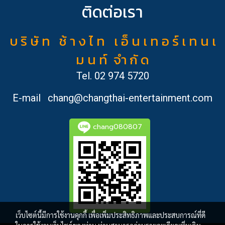
ติดต่อเรา
บ ริ ษั ท ช้ า ง ไ ท เ อ็ น เ ท อ ร์ เ ท น เ
ม น ท์ จำ กั ด
Tel.
02 974 5720
E-mail
chang@changthai-entertainment.com
chang080807
เว็บไซต์นี้มีการใช้งานคุกกี้ เพื่อเพิ่มประสิทธิภาพและประสบการณ์ที่ดี