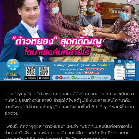
สุดกตัญญูจริงๆ “ต้าวหยอง ยุคลเดช”นักร้อง หมอลำแห่งวงระเบียบวา
ทะศิลป์ ขยันทำงานหลายปี ล่าสุดได้โพสต์รูปใช้เงินหลายแสนไถ่ที่นาคืน
จากที่พ่อนำไปจำนองกับญาติๆ และยังช่วยซื้อที่ 6 ไร่ที่ญาติขอให้ซื้อช่วย
อีกด้วย
.
“พ่อเอ๊ะ ภักดี”ผู้ดูแล “ต้าวหยอง” เผยว่า “พอดีที่แปลงนั้นพ่อเค้าเอาไป
จำนอง กับพี่สาวของพ่อ นานแล้ว จนไม่คิดว่าจะได้ไถ่คืน คิดด่าจะขาย