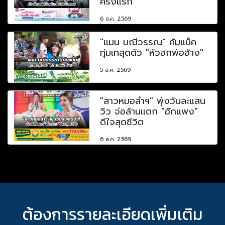
ครั้งแรก
6 ส.ค. 2569
"แมน มณีวรรณ" คัมแบ็ค
ทุ่มเทสุดตัว "หัวอกพ่อฮ้าง"
5 ส.ค. 2569
"สาวหมอลำฯ" พุ่งวันละแสน
วิว จ่อล้านแตก "ฮักแพง"
ดีใจสุดชีวิต
6 ส.ค. 2569
ต้องการรายละเอียดเพิ่มเติม