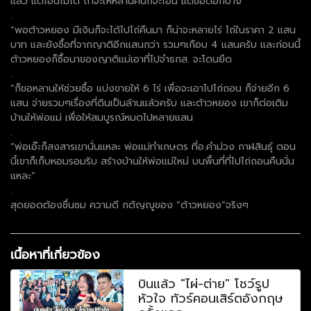
แล้ว แต่โอนไม่ได้ ถ้าจะให้หลานคืนก็จะโอน แต่ขอดอกบ้าง
.
“พอต้าวหยอง มีเงินก็จะได้ไปไถ่คืนมา ก็น่าจะหลายไร่ ไถ่ในราคา 2 แสน
บาท และยังซื้อที่จากญาติอีกแสนกว่า รวมๆเกือบ 4 แสนครับ และก่อนนี้
ต้าวหยองก็ซื้อนาของญาติแม่เอาที่ไปจำธกส. จะโดนยึด
.
“ก็ขอหลานให้ช่วยซื้อ แบ่งขายให้ 6 ไร่ เพื่อจะเอาไปไถ่ถอน ก็จ่ายอีก 6
แสน จ่ายรวมๆเรื่องที่ดินเป็นล้านแล้วครับ และต้าวหยอง เขาก็ต่อเติม
บ้านให้พ่อแม่ เพื่อให้สมบูรณ์หมดไปหลายแสน
.
“พ่อเอ๊ะก็สงสารเขานั่นแหละ พ่อแม่ทำเกษตร ที่อ.คำม่วง กาฬสินธุ์ ตอน
นี้เขาก็เก็บหอมรอมริบ สร้างบ้านให้พ่อแม่ใหม่ บนพื้นที่ที่ไปไถ่ถอนคืนนั่น
แหละ”
.
สุดยอดต้องชื่นชม ความดี กตัญญูของ “ต้าวหยอง”จริงๆ
เนื้อหาที่เกี่ยวข้อง
บินแล้ว "ไผ่-ต่าย" โชว์รูป
หัวใจ ทัวร์คอนเสิร์ตอังกฤษ