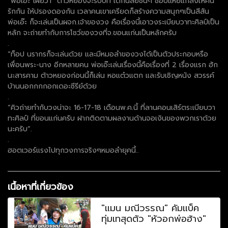
“พ่อเอ๊ะ”เผยว่า “ต้าวหยองจะรับบท เด็กนิสัยซนๆ ชอบแหย่แกล้งให้คน
รักกัน ให้ปรองดองกัน เวลาคนเขาเครียดก็สร้างความสนุกๆเป็นสีสัน
พ่อเอ๊ะ ก็จะเล่นเป็นผจก.เจ้าของวง คือเรื่องนี้เอาวงระเบียบวาทะศิลป์เป็น
หลัก จะถ่ายทำกับการโชว์ของวงที่จ.ขอนแก่นเป็นหลักครับ
.
“ท็อป นรากรก็จะเล่นด้วย และมีหมอลำของวงได้เป็นตัวประกอบหรือ
เพื่อนพระ-นาง อีกหลายคน พ่อเอ๊ะเล่นเรื่องนี้คือเรื่องที่ 2 เรื่องแรก ฮัก
นะสารคาม ต้าวหยองก่อนนี้ก็เล่น หอแต๋วแตก และรับเชิญหนัง สวรรค์
บ้านนอกกกกอกเดอะซีรีย์ด้วย
.
“คิวถ่ายทำกับวงน่าจะ 16-17-18 เดือนพ.ค.นี้ ที่ลานคอนเสิร์ตระเบียบวา
ทะศิลป์ ที่ขอนแก่นครับ ฝากติดตามผลงานด้านจอเงินของพวกเราด้วย
นะครับ”.
.
ฮอตเวอร์แรงไปทุกวงการจริงๆหมอลำยุคนี้..
เนื้อหาที่เกี่ยวข้อง
"แมน มณีวรรณ" คัมแบ็ค
ทุ่มเทสุดตัว "หัวอกพ่อฮ้าง"