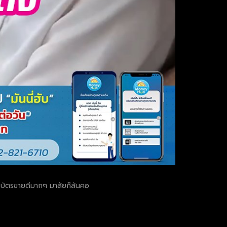
ีไร บัตรขายดีมากๆ มาลัยก็ล้นคอ