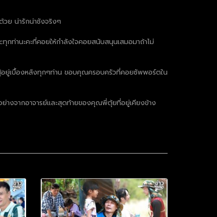
้วย น่ารักน่าชังจริงๆ
cทุกท่านะคะที่คอยให้กำลังใจคอยสนับสนุนเสมอมาถ้าไม่
ผู้อยู่เบื้องหลังทุกๆท่าน ขอบคุณครอบครัวที่คอยซัพพอร์ตใน
างจากอาจารย์เเละสุดท้ายของคุณพี่ตุ้ยที่อยู่เคียงข้าง