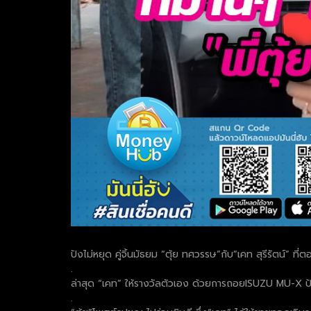
ปังไม่หยุด คู่จิ้นมัธยม “ตุ้ย ทศวรรษ”กับ”เคท สุรีรัตน์” ท
.
ล่าสุด “เคท” ให้รางวัลตัวเอง ด้วยการถอยISUZU MU-X ป
.