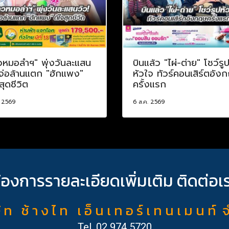
วหมอลำฯ" พุ่งวันละแสน
บินแล้ว "ไผ่-ต่าย" โชว์รู
 จ่อล้านแตก "ฮักแพง"
หัวใจ ทัวร์คอนเสิร์ตอัง
สุดชีวิต
ครั้งแรก
. 2569
6 ส.ค. 2569
้องการรายละเอียดเพิ่มเติม ติดต่อเ
ั ท ช้ า ง ไ ท เ อ็ น เ ท อ ร์ เ ท น เ ม น ท์ 
Tel.
02 974 5720