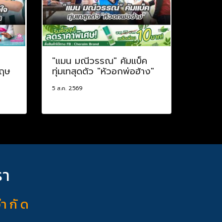
ป
"แมน มณีวรรณ" คัมแบ็ค
กฤษ
ทุ่มเทสุดตัว "หัวอกพ่อฮ้าง"
5 ส.ค. 2569
รา
จำ กั ด