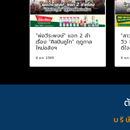
"พ่อวีระพงษ์" แจก 2 ลำ
"สา
เรื่อง "ศิลปินภูไท" ฤดูกาล
วิว
ใหม่อลังฯ
ดีใจ
6 ส.ค. 2569
6 ส.ค
ต
บ ริ ษ