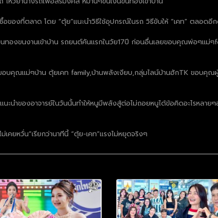
มรถ ไหว้ย่านางรถเพื่อสิริมงคล หมานๆขนเงินขนทองเข้าบ้าน
ซื้อของที่ตลาด โดย “ตุ้ย”แนะนำวิธีใช้อุปกรณ์ในรถ วิธีขับให้ “เคท” ตลอดอีกด
นขนทองขนงานเข้าบ้าน รถยนต์คันเเรกในวัย17ปี ก่อนอื่นเลยขอบคุณพ่อๆเเม่ๆf
ง ขอบคุณเเม่ๆบ้าน ตุ้ยเคท family,บ้านพลังเงียบ,กลุ่มไลน์บ้านฮักTK ขอบคุณ
นะนำของอาจารย์ในวันนั้นทำให้หนูมีพลังสู้ต่อไม่ถอยหนูได้ข้อคิดอะไรหลายๆอย่
่เคยหวั่น”เรียกว่านาทีนี้ “ตุ้ย-เคท”แรงไม่หยุดจริงๆ