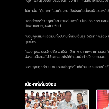
“ตุ้ย”โพสต์รูปขณะไปร่วมยินดี ซึ่ง“เคท” ได้ให้ยายทอดเจิ
.
ไม่เท่านั้น “ตุ้ย-เคท”และทีมงาน ยังประเดิมนั่งรถป้ายแดงไป
.
“เคท”โพสต์ว่า “ฤกษ์งามยามดี น้องมันนี่มาเเล้ว รถขนเงิ
มีเเฟนคลับหนูคงไม่มีวันนี้
.
“ขอบคุณเเม่ๆแอดมินทั้ง3บ้านที่คอยเป็นธุระให้ในทุกๆเรื่อ
ทุกเรื่อง
.
“ขอบคุณอ.ประจักษ์ชัย อ.เบิร์ด ป๋าเทพ นะคะเพราะคำสอนคำเเ
น้องคนนี้เสมอไม่ว่าจะเจออะไรให้คำเเนะนำคำปรึกษาตลอด
.
“ขอบคุณทุกท่านนะคะ เดินหน้าสู้ต่อไปค่ะบ้านTKจะเจออะไรก็ไม
เนื้อหาที่เกี่ยวข้อง