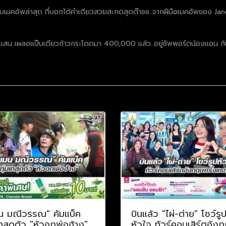
มคอัพล่าสุด ที่บอกได้คำเดียวสวยสะกดสุดต๊าซซ..จากฝีมือเมคอัพของ Jan
.6 แสน เผลอแป๊บเดียวก้าวกระโดดมา 400,000 แล้ว..อยู่ซัพพอร์ตน้องแอน กั
น มณีวรรณ" คัมแบ็ค
บินแล้ว "ไผ่-ต่าย" โชว์รู
เทสุดตัว "หัวอกพ่อฮ้าง"
หัวใจ ทัวร์คอนเสิร์ตอัง