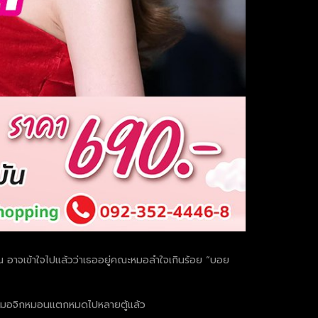
คน อาจเข้าใจไปแล้วว่าเธออยู่คณะหมอลำใจเกินร้อย “บอย
ายหมอจิกหมอนแตกหมดไปหลายตู้แล้ว