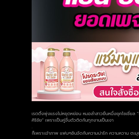
เรตติ้งพุ่งแรงไม่หยุดหย่อน หมอลำสาวยืนหนึ่งยุคโซเชี่ย
ศิริชัย” เพราะเป็นคู่จิ้นตัวติดกันทุกงานเป็นเงา
.
ก็เพราะเจ้าภาพ แฟนๆอินจัดกับความน่ารัก ความหวาน ตะ