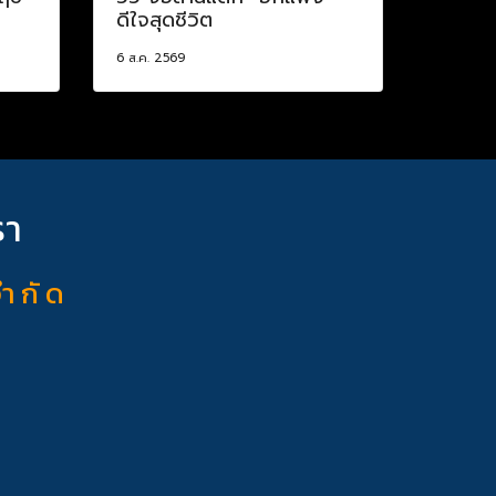
ดีใจสุดชีวิต
6 ส.ค. 2569
รา
จำ กั ด