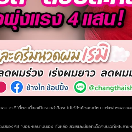
ล “แอน อรดี”ที่ตอนนี้เธอเป็นหมอลำอิสระ ไม่ได้สังกัดคณะไหน แต่แฟนๆหลาย
มุตะมิของAB “บอย-แอน”นั่นเอง ทั้งหล่อ สวยและมีชอทเด็ดๆบนเวทีให้fcส