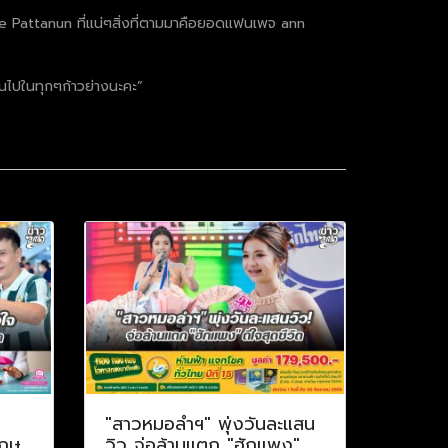
e Pattanun ที่แน่ๆสิ่งที่ตามมาคือยอดแฟนเพจ ann
นไปในทุกๆก้าวย่างนะคะ”
ป
"สาวหมอลำฯ" พุ่งวันละแสน
กฤษ
วิว จ่อล้านแตก "ฮักแพง"