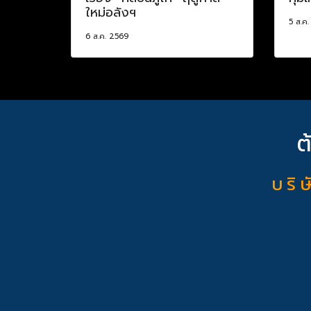
ใหม่อลังฯ
5 ส.ค
6 ส.ค. 2569
ต
บ ริ ษ