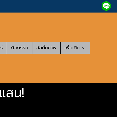
ร์
กิจกรรม
อัลบั้มภาพ
เพิ่มเติม
แสน!