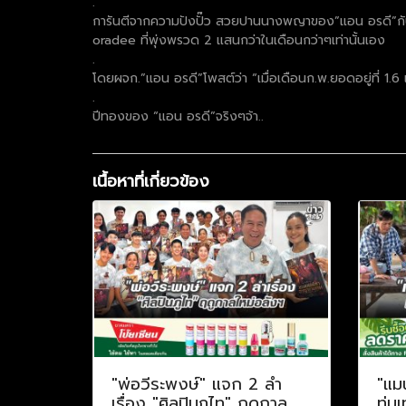
.
การันตีจากความปังปั๊ว สวยปานนางพญาของ”แอน อรดี”กับเ
oradee ที่พุ่งพรวด 2 แสนกว่าในเดือนกว่าๆเท่านั้นเอง
.
โดยผจก.”แอน อรดี”โพสต์ว่า “เมื่อเดือนก.พ.ยอดอยู่ที่ 1
.
ปีทองของ “แอน อรดี”จริงๆจ้า..
เนื้อหาที่เกี่ยวข้อง
"พ่อวีระพงษ์" แจก 2 ลำ
"แม
เรื่อง "ศิลปินภูไท" ฤดูกาล
ทุ่ม