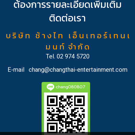
ต้องการรายละเอียดเพิ่มเติม
ติดต่อเรา
บ ริ ษั ท ช้ า ง ไ ท เ อ็ น เ ท อ ร์ เ ท น เ
ม น ท์ จำ กั ด
Tel.
02 974 5720
E-mail
chang@changthai-entertainment.com
chang080807