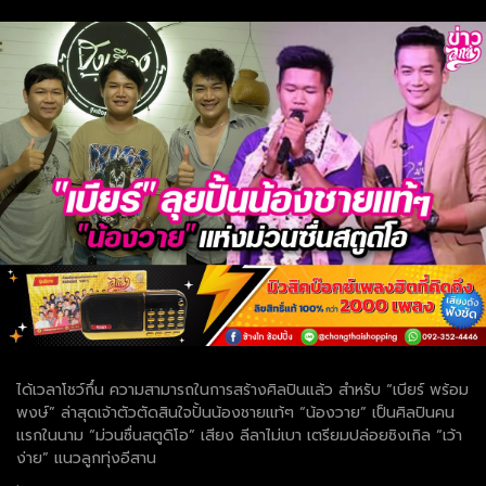
ได้เวลาโชว์กึ๋น ความสามารถในการสร้างศิลปินแล้ว สำหรับ “เบียร์ พร้อม
พงษ์” ล่าสุดเจ้าตัวตัดสินใจปั้นน้องชายแท้ๆ “น้องวาย” เป็นศิลปินคน
แรกในนาม “ม่วนซื่นสตูดิโอ” เสียง ลีลาไม่เบา เตรียมปล่อยซิงเกิล “เว้า
ง่าย” แนวลูกทุ่งอีสาน
.