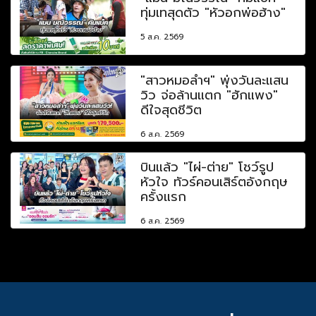
ทุ่มเทสุดตัว "หัวอกพ่อฮ้าง"
5 ส.ค. 2569
"สาวหมอลำฯ" พุ่งวันละแสน
วิว จ่อล้านแตก "ฮักแพง"
ดีใจสุดชีวิต
6 ส.ค. 2569
บินแล้ว "ไผ่-ต่าย" โชว์รูป
หัวใจ ทัวร์คอนเสิร์ตอังกฤษ
ครั้งแรก
6 ส.ค. 2569