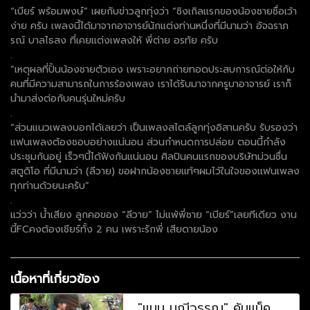
“เบียร์ พร้อมพงษ์” เผยกับข่าวลูกทุ่งว่า “ซิงเกิลแรกของน้องชายชื่อเว้า
ง่าย ครับ เพลงนี้ได้มาจากอาจารย์นักแต่งท่านหนึ่งที่มีนามว่า อัจฉราภ
รณ์ บาลไธสง ที่เคยแต่งเพลงให้ พี่ต่าย อรทัย ครับ
.
“เหตุผลที่ปั้นน้องชายตัวเอง เพราะอยากถ่ายทอดประสบการณ์ต่อให้กับ
คนที่มีความสามารถในการร้องเพลง เราได้รับมาจากครูบาอาจารย์ เราก็
นำมาส่งต่อกับคนรุ่นใหม่ครับ
.
“ส่วนแนวเพลงบอกได้เลยว่า เป็นเพลงสไตล์ลูกทุ่งอิสานครับ รับรองว่า
แฟนเพลงต้องชอบอย่างแน่นอน ส่วนกำหนดการปล่อย ตอนนี้กำลัง
ประชุมกันอยู่ เร็วๆนี้ได้ฟังกันแน่นอน ศิลปินคนแรกของบริษัทม่วนซื่น
สตูดิโอ ที่มีนามว่า (ลีวาย) ขอฝากน้องชายแท้ๆผมไว้ในใจของแฟนเพลง
ทุกท่านด้วยนะครับ”
.
แว่วว่า น้ำเสียง ลูกคอของ “ลีวาย” ไม่แพ้พี่ชาย “เบียร์”เลยทีเดียว งาน
นี้FCคงต้องเชียร์ทั้ง 2 คน เพราะรักพี่ เสียดายน้อง
เนื้อหาที่เกี่ยวข้อง
"แมน มณีวรรณ" คัมแบ็ค