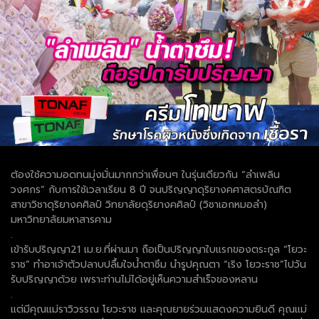
ต้องใช้ความอดทนมุ่งมั่นมากกว่าเพื่อนๆ ในรุ่นเดียวกัน “ลำเพลิน
วงศกร” กับการใช้เวลาเรียน 8 ปี จนปริญญาดุริยางคศาสตรบัณฑิต
สาขาวิชาดุริยางคศิลป์ วิทยาลัยดุริยางคศิลป์ (วิชาเอกหมอลำ)
มหาวิทยาลัยมหาสารคาม
.
เข้ารับปริญญา21 เม.ย.ที่ผ่านมา ถือเป็นปริญญาใบแรกของตระกูล “โยวะ
ราช” ทำอาเจ้าตัวปลาบปลื้มใจน้ำตาซึม นำรูปคุณตา “เริง โยวะราช”ไปวัน
รับปริญญาด้วย เพราะท่านไม่ได้อยู่เห็นความสำเร็จของหลาน
.
แต่มีคุณแม่ราวิวรรณ โยวะราช และคุณยายร่วมแสดงความยินดี คุณแม่