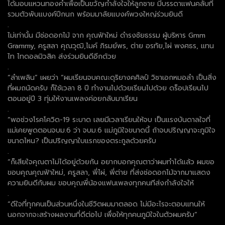
ได้มอบแหวนทองคำเพื่อเป็นขวัญกำลังใจให้ลูกชาย มีบรรดาแฟนคลับที่
รวมตัวพับแบงค์ปีกนก พร้อมมาลัยแบงค์พวงใหญ่ร่วมยินดี
.
ไม่เท่านั้น มีช่อดอกไม้ จาก คุณฟ้าใหม่ ดำรงชัยธรรม ผู้บริหาร Gmm
Grammy, ครูสลา คุณวุฒิ,ไมค์ ภิรมย์พร, ต่าย อรทัย,ไผ่ พงศธร, แทน
ไท ไทดอลมิวสิค ส่งร่วมยินดีอีกด้วย
.
“ลำเพลิน” เผยว่า “ผมเรียนจบคณะดุริยางคศิลป์ วิชาเอกหมอลำ เป็นสิ่ง
ที่ผมถนัดครับ ก็ใช้เวลา 8 ปี ทำงานไปด้วยเรียนไปด้วย ดร็อปเรียนไป
ตอนอยู่ปี 3 ทุ่มให้งานเพลงค่อยกลับมาเรียน
.
“พอช่วงโรคโควิด-19 ระบาด เลยมีเวลาเรียนให้จบ เป็นแรงบันดาลใจที่
แม่เคยพูดตอนจบม.6 ว่า จบม.6 แม่ภูมิใจขนาดนี้ ถ้าจบปริญญาจะภูมิใจ
ขนาดไหน? เป็นปริญญาใบแรกของตระกูลด้วยครับ
.
“ก็เสียใจคุณตาไม่ได้อยู่ด้วยกัน อยากบอกคุณตาว่าผมทำได้แล้ว ผมขอ
ขอบคุณคุณฟ้าใหม่, ครูสลา, พี่ไผ่, พี่ต่าย ที่ส่งช่อดอกไม้จากมาแสดง
ความยินดีกับผม ขอบคุณพี่น้องแฟนเพลงทุกคนทีส่งกำลังใจให้
.
“ดีใจที่ทุกคนเป็นส่วนหนึ่งในชีวิตผมมาตลอด ไม่มีอะไรจะตอบแทนให้
นอกจากจะสร้างผลงานที่ดีต่อไป เพื่อให้ทุกคนภูมิใจในตัวผมครับ”