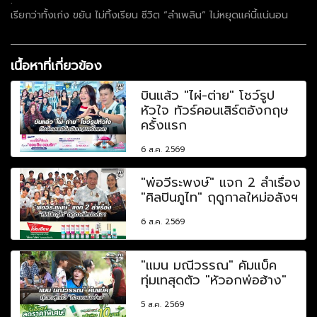
.
เรียกว่าทั้งเก่ง ขยัน ไม่ทิ้งเรียน ชีวิต “ลำเพลิน” ไม่หยุดแค่นี้แน่นอน
เนื้อหาที่เกี่ยวข้อง
บินแล้ว "ไผ่-ต่าย" โชว์รูป
หัวใจ ทัวร์คอนเสิร์ตอังกฤษ
ครั้งแรก
6 ส.ค. 2569
"พ่อวีระพงษ์" แจก 2 ลำเรื่อง
"ศิลปินภูไท" ฤดูกาลใหม่อลังฯ
6 ส.ค. 2569
"แมน มณีวรรณ" คัมแบ็ค
ทุ่มเทสุดตัว "หัวอกพ่อฮ้าง"
5 ส.ค. 2569