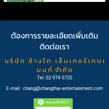
ต้องการรายละเอียดเพิ่มเติม
ติดต่อเรา
บ ริ ษั ท ช้ า ง ไ ท เ อ็ น เ ท อ ร์ เ ท น เ
ม น ท์ จำ กั ด
Tel.
02 974 5720
E-mail
chang@changthai-entertainment.com
chang080807