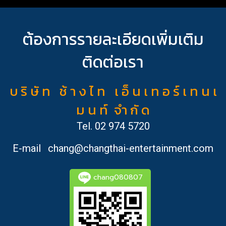
ต้องการรายละเอียดเพิ่มเติม
ติดต่อเรา
บ ริ ษั ท ช้ า ง ไ ท เ อ็ น เ ท อ ร์ เ ท น เ
ม น ท์ จำ กั ด
Tel.
02 974 5720
E-mail
chang@changthai-entertainment.com
chang080807