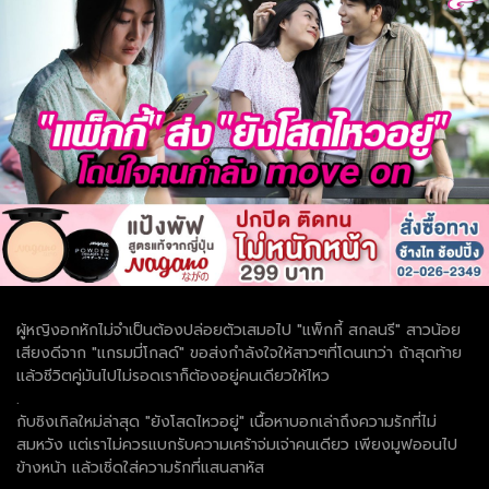
ผู้หญิงอกหักไม่จำเป็นต้องปล่อยตัวเสมอไป "แพ็กกี้ สกลนรี" สาวน้อย
เสียงดีจาก "แกรมมี่โกลด์" ขอส่งกำลังใจให้สาวๆที่โดนเทว่า ถ้าสุดท้าย
แล้วชีวิตคู่มันไปไม่รอดเราก็ต้องอยู่คนเดียวให้ไหว
.
กับซิงเกิลใหม่ล่าสุด "ยังโสดไหวอยู่" เนื้อหาบอกเล่าถึงความรักที่ไม่
สมหวัง แต่เราไม่ควรแบกรับความเศร้าจ่มเจ่าคนเดียว เพียงมูฟออนไป
ข้างหน้า แล้วเชิ่ดใส่ความรักที่แสนสาหัส