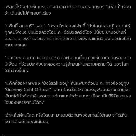
.
เพลงนี้FCจะได้เห็นการแสดงมิวสิควีดีโอด้านอารมณ์ของ "แพ็กกี้" เรียก
ว่า เต็มสิบไม่หักเลยทีเดียว
.
“แพ็กกี้ สกลนรี” เผยว่า "เพลงใหม่ของแพ็กกี้ "ยังโสดไหวอยู่" อยากให้
ทุกคนฟังและชมมิวสิควีดีโอนะคะ ตัวมิวสิควีดีโอจะมีนัยยะบางอย่างที่
สื่อสาร ว่าจริงๆแล้วเวลาเราเศร้าเสียใจ เราจะโฟกัสแค่ตัวเองไม่สนใจโลก
ภายนอกเลย
.
“โลกจะดูแคบมาก แต่ความจริงเมื่อผ่านจุดนั้นมา จะเห็นว่ายังมีครอบครัว
มีเพื่อน ที่ช่วยประคับประคองความรู้สึกจนผ่านความเศร้ามาได้ มองโลก
ได้กว้างขึ้นค่ะ
.
“แพ็กกี้ขอฝากเพลง "ยังโสดไหวอยู่" กับแฟนๆด้วยนะคะ ทางช่องยูทูบ
"Grammy Gold Official" และถ้าใครมีวิธีให้ตัวเองมูฟออนจากความรัก
เจ็บๆได้เร็วก็อย่าลืมคอมเมนต์มาแนะนำด้วยนะคะ เผื่อจะเป็นวิธีรักษาแผล
ใจของหลายๆคนได้ค่ะ"
.
เอ้า!แก๊งค์คนโสด หรือโดนเท มารวมตัวกันฟังซิงเกิลนี้ได้เลย จะได้เห็น
โลกกว้างอีกเยอะแน่นอน