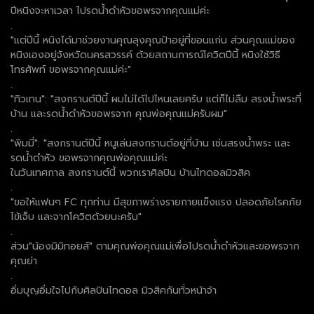
ปีหนิงจะหาเวลา ไปรดน้ำดำหัวขอพรจากคุณแม่ค่ะ
.
"แต่ปีนี้ หนิงได้มาช่วยงานคุณลุงคุณป้าอยู่ที่ขอนแก่น ส่วนคุณแม่ของ
หนิงเองอยู่จังหวัดนครสวรรค์ ด้วยสถานการณ์โควิตปีนี้ หนิงใช้วิธี
โทรศัพท์ ขอพรจากคุณแม่ค่ะ"
.
"ทิวเทน": "สงกรานต์ปีนี้ ผมไม่ได้ไปไหนเลยครับ แต่ก็ไม่ลืม สรงน้ำพระที่
บ้าน และรดน้ำดำหัวขอพรจาก คุณพ่อคุณแม่ครับผม"
.
"พิมมี่": "สงกรานต์ปีนี้ หนูเล่นสงกรานต์อยู่ที่บ้าน เช่นสรงน้ำพระ และ
รดน้ำดำหัว ขอพรจากคุณพ่อคุณแม่ค่ะ
ในวันเทศกาล สงกรานต์นี้ พวกเราศิลปิน บ้านไทดอลมิวสิค
.
"ขอให้แฟนๆ FC ทุกท่าน มีสุขภาพร่างรายกายแข็งแรง ปลอดภัยโรคภัย
ไข้เจ็บ และจากโควิตด้วยนะครับ"
.
ส่วน"น้องมิมิทอยส์" ตามคุณพ่อคุณแม่เพื่อไปรดน้ำดำหัวและขอพรจาก
คุณย่า
.
อิ่มบุญอิ่มใจไปกับศิลปินไทดอล มิวสิคกันทั่วหน้าจ้า