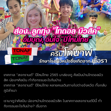
เทศกาล “สงกรานต์” ปีใหม่ไทย 2565 มาส่องดู ศิลปินบ้านไทดอลมิว
สิค น้องๆศิลปิน ทำกิจกรรมอะไรกันบ้าง
เทศกาล “สงกรานต์” ปีใหม่ไทย หลายคนเดินทางไปต่างจังหวัด ทั้งกลับ
ภูมิลำเนา
.
เรามาดูว่าศิลปิน น้องๆบ้านไทดอลมิวสิค ในเทศกาลสงกรานต์ปีนี้ ทำ
กิจกรรมอะไรกันบ้าง? เริ่มจาก