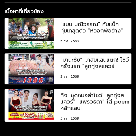
เนื้อหาที่เกี่ยวข้อง
"แมน มณีวรรณ" คัมแบ็ค
ทุ่มเทสุดตัว "หัวอกพ่อฮ้าง"
5 ส.ค. 2569
"มานะชัย" มาลัยแสนแตก! โชว์
ครั้งแรก "ลูกทุ่งสแควร์"
3 ส.ค. 2569
ทึ่ง! ชุดหมอลำโชว์ "ลูกทุ่งส
แควร์" "แพรวธิดา" ใส่ poem
หลักแสน!
5 ส.ค. 2569