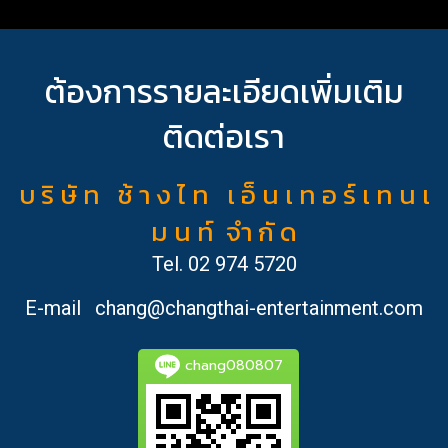
ต้องการรายละเอียดเพิ่มเติม
ติดต่อเรา
บ ริ ษั ท ช้ า ง ไ ท เ อ็ น เ ท อ ร์ เ ท น เ
ม น ท์ จำ กั ด
Tel.
02 974 5720
E-mail
chang@changthai-entertainment.com
chang080807