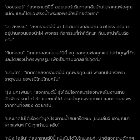
.
"ออยเลอร์" :"สงกรานต์ปีนี้ ออยเลอร์เดินทางกลับบ้านไปหาคุณพ่อคุณ
แม่ค่ะ และก็ได้แวะสรงน้ำพระขอพรปีใหม่ไทยด้วยค่ะ"
.
"จา สิงห์ชัย": "สงกรานต์ปีนี้ จา ได้เดินทางกลับบ้าน จ.ยโสธร ครับ มา
อยู่บ้านสวนของน้าไผ่ พงศธร กิจกรรมที่ทำก็ตึกแห กินปลานำกันเด้อ
ครับ"
.
"กิมกลอย": "เทศกาลสงกรานต์ปีนี้ หนู และคุณพ่อคุณแม่ ไปทำบุญที่วัด
และได้สรงน้ำพระพุทธรูป เพื่อเป็นศิริมงคลแก่ชีวิตค่ะ"
.
"แทนไท" : "เทศกาลสงกรานต์ปีนี้ คุณพ่อคุณแม่ พาแทนไปไหว้พระ
ธาตุพนม ขอพรปีใหม่ไทยครับ"
.
"รุ่ง นครพนม": "สงกรานต์นี้ รุ่งได้มีโอกาสมาร้องเพลงในงานสาย
สัมพันธ์ รดน้ำดำหัว และผมก็ได้ สรงน้ำคุณพ่อคุณแม่ และกราบขอพร
จากท่านทั้งสอง ด้วยครับ
.
"และขาดไม่ได้เรื่องทำบุญโรงทานน้ำส้มเกร็ดหิมะ ,ขนมลิ้นจี่ เอาบุญมา
ฝากแฟนๆ FC ทุกท่านนะครับ"
.
"หนิง ไอลีน" :"สงกรานต์ปีนี้ หนิงไม่ได้ไปใหนเลยค่ะ ปกติสงกรานต์ทุกๆ