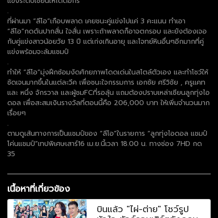
แข่งระดับเซียนให้ได้ต่อกร
.
ที่ผ่านมา “ลีโอ”เกือบพลาด เคยชนะคู่แข่งไปแค่ 3 คะแนน ทำเอา
“ลีโอ”กดดันปากสั่น ใจสั่น เพราะถ้าพลาดก็อาจตกรอบ และยังต้องเจอ
กับคู่แข่งสาวน้อยวัย 13 ปี แต่เก่งเกินอายุ และโจทย์หินอื่นๆอีกมากที่คู่
แข่งพร้อมจะล้มแชมป์
.
ทำให้ “ลีโอ”มุ่งฝึกซ้อมงัดศักยภาพโดดเด่นในสไตล์ตัวเอง และทำโชว์ให้
ชัดเจนมากขึ้นในแต่ละวีค เพื่อชนะใจกรรมการ เอกชัย ศรีวิชัย , ครูแคท
และ หนึ่ง จักรวาล และผู้ชมFCที่รอลุ้น แถมต้องปราบเหล่าเซียนลูกทุ่งไอ
ดอล เพื่อสะสมเงินรางวัลที่ตอนนี้คือ 206,000 บาท ให้เพิ่มจำนวนมาก
เรื่อยๆ
.
ตามดูเส้นทางการเป็นแชมป์ของ “ลีโอ”ในรายการ “ลูกทุ่งไอดอล แชมป์
โค่นแชมป์”เทปพิเศษเสาร์16 เม.ย.นี้เวลา 18.00 น. ทางช่อง 7HD กด
35
เนื้อหาที่เกี่ยวข้อง
บินแล้ว "ไผ่-ต่าย" โชว์รูป