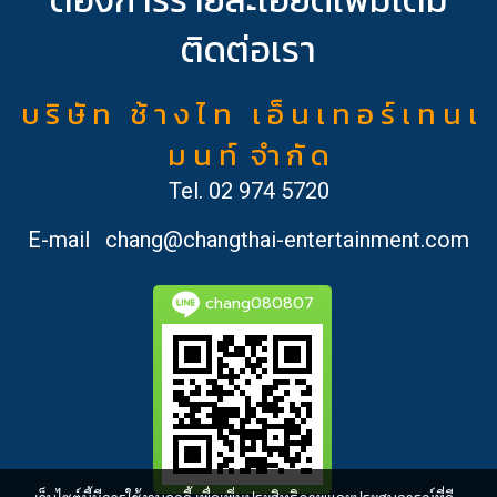
ติดต่อเรา
บ ริ ษั ท ช้ า ง ไ ท เ อ็ น เ ท อ ร์ เ ท น เ
ม น ท์ จำ กั ด
Tel.
02 974 5720
E-mail
chang@changthai-entertainment.com
chang080807