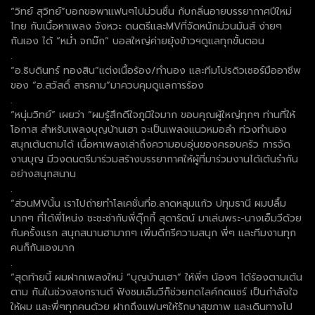
“วิทย์ สุวิทย์”บอกขอพาแฟนๆไปม่วนซื่น กับกลิ่นอายบรรยากาศปีใหม่
ไทย กับเนื้อหาเพลง จังหวะ ดนตรีและMVที่จัดหนักม่วนมันส์ ง่ายๆ
กันเอง ได้ “หม่ำ จกม๊ก” บอสใหญ่ค่ายยุ้งข้าวฯดูแลทุกขั้นตอน
.
“อ.ธิบดินทร์ ทองสิน”แต่งเนื้อร้อง/ทำนอง และทีมโปรดิวเซอร์มืออาชีพ
ของ “อ.สวัสดิ์ สารคาม”มาควบคุมดูแลการร้อง
.
“หนุ่มวิทย์” เผยว่า “ผมรู้สึกดีใจภูมิใจมาก ขอบคุณผู้ใหญ่ทุกๆ ท่านที่ให้
โอกาส สำหรับเพลงบุญบ้านเฮา จะเป็นเพลงแนวหมอลำ ท่วงทำนอง
สนุกเต้นตามได้ เนื้อหาเพลงเล่าถึงความอบอุ่นของครอบครัว การจัด
งานบุญ มีวงดนตรีมาร่วมสร้างบรรยากาศให้ผู้ที่มาร่วมงานได้เต้นรำกัน
อย่างสนุกสนาน
.
“ส่วนMVนั้น เราไปถ่ายทำโลเคชั่นที่อ.ลาดหลุมแก้ว ปทุมธานี ผมปลื้ม
มากๆ ที่ได้พี่โหน่ง ชะชะช่ากับพี่ตุ๊กกี้ สุดารัตน์ มาเล่นพระ-นางเอ็มวีด้วย
กันครั้งแรก สนุกสนานฮามากๆ เพิ่มดีกรีความสนุก พี่ๆ และทีมงานทุก
คนก็กันเองมาก
.
“สุดท้ายนี้ ผมฝากเพลงใหม่ “บุญบ้านเฮา” ให้พี่ๆ น้องๆ ได้ร้องตามเต้น
ตาม กันในช่วงสงกรานต์ ฟังชมเอ็มวีก็ช่วยกดไลค์กดแชร์ เป็นกำลังใจ
ให้ผม และพี่ๆทุกคนด้วย ฝากถึงแฟนๆให้รักษาสุขภาพ และเดินทางไป