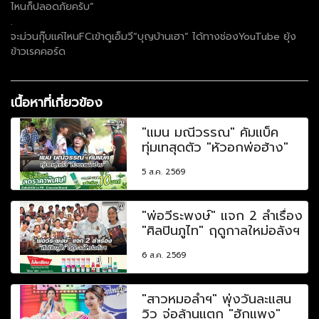
ไหนก็ปลอดภัยครับ”
.
จะม่วนกุ๊บแค่ไหนFCเข้าดูเอ็มวี“บุญบ้านเฮา” ได้ทางช่องYouTube ยุ้ง
ข้าวเรคคอร์ด
เนื้อหาที่เกี่ยวข้อง
"แมน มณีวรรณ" คัมแบ็ค
ทุ่มเทสุดตัว "หัวอกพ่อฮ้าง"
5 ส.ค. 2569
"พ่อวีระพงษ์" แจก 2 ลำเรื่อง
"ศิลปินภูไท" ฤดูกาลใหม่อลังฯ
6 ส.ค. 2569
"สาวหมอลำฯ" พุ่งวันละแสน
วิว จ่อล้านแตก "ฮักแพง"