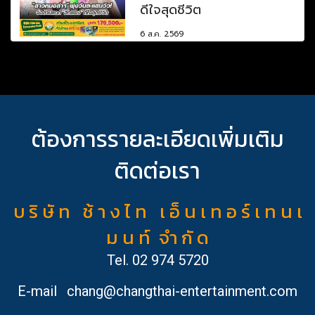
ดีใจสุดชีวิต
6 ส.ค. 2569
ต้องการรายละเอียดเพิ่มเติม
ติดต่อเรา
บ ริ ษั ท ช้ า ง ไ ท เ อ็ น เ ท อ ร์ เ ท น เ
ม น ท์ จำ กั ด
Tel.
02 974 5720
E-mail
chang@changthai-entertainment.com