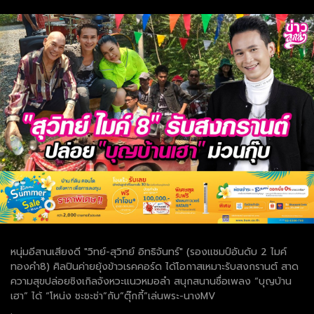
หนุ่มอีสานเสียงดี "วิทย์-สุวิทย์ อิทธิจันทร์" (รองแชมป์อันดับ 2 ไมค์
ทองคำ8) ศิลปินค่ายยุ้งข้าวเรคคอร์ด ได้โอกาสเหมาะรับสงกรานต์ สาด
ความสุขปล่อยซิงเกิลจังหวะแนวหมอลำ สนุกสนานชื่อเพลง “บุญบ้าน
เฮา” ได้ “โหน่ง ชะชะช่า”กับ”ตุ๊กกี้”เล่นพระ-นางMV
.