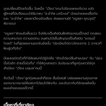
.
จุดเปลี่ยนชีวิตเกิดขึ้น วันหนึ่ง “เวียง”ขณะไปร้องเพลงกับวง แล้ว
ผู้ใหญ่ที่นับถือแนะนำให้มาพบ "อ.อำไพ มณีวงษ์" นักแต่งเพลงชื่อดัง
และ “อ.อำไพ” เลยพาเวียงอัดเสียง ส่งผลงานให้ "ครูสลา คุณวุฒิ"
พิจารณา
.
“ครูสลา”ฟังแล้วเห็นแวว จึงให้มาเป็นศิลปินฝึกหัดแกรมมี่โกลด์ ทดสอบ
ความสามารถ ความอดทน จนผ่านได้เซ็นสัญญาเป็นศิลปิน "แกรมมี่
โกลด์" ในที่สุดผลงานแรกในอัลบั้ม "น้องใหม่ไต่ดาวโครงการ 2 จากเวที
ฝันสู่เวทีจริง"
.
มีเพลงเปิดตัวที่ทำให้แฟนๆได้รู้จักคือ "ฮักบ่ได้แต่ลืมอ้ายบ่ลง" กับ "น้อง
ตั้งใจฮัก อ้ายตั้งใจทิ้ง" ทำให้ทุกสายตา จับจ้องมาที่ลูกทุ่งสาวใช่ทุก
สำเนียง “เวียง นฤมล”คนนี้
.
ถึงวันนี้ “เวียง”ลูกทุ่งหมอลำที่สวย ยิ้มมีเสน่ห์ ปล่อยผลงานคุณภาพ
ออกมามากมายให้แฟนๆได้ชมได้ฟังกัน...และจับตากับดิจิตอลอัลบั้ม
หมอลำของเธอเร็วๆนี้
เนื้อหาที่เกี่ยวข้อง