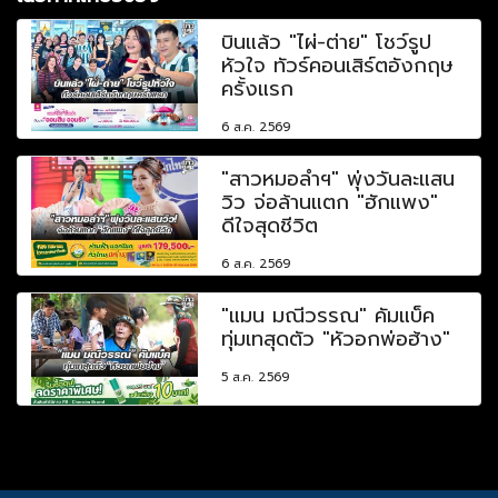
บินแล้ว "ไผ่-ต่าย" โชว์รูป
หัวใจ ทัวร์คอนเสิร์ตอังกฤษ
ครั้งแรก
6 ส.ค. 2569
"สาวหมอลำฯ" พุ่งวันละแสน
วิว จ่อล้านแตก "ฮักแพง"
ดีใจสุดชีวิต
6 ส.ค. 2569
"แมน มณีวรรณ" คัมแบ็ค
ทุ่มเทสุดตัว "หัวอกพ่อฮ้าง"
5 ส.ค. 2569