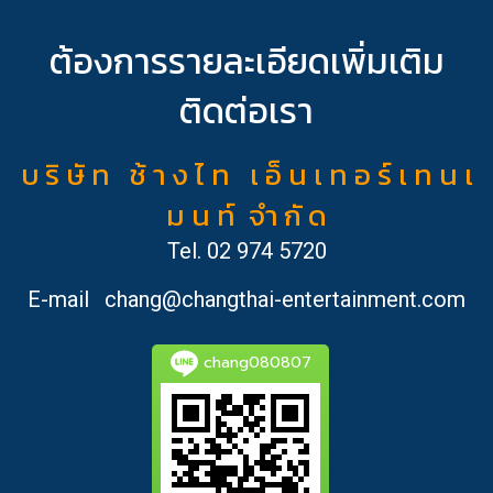
ต้องการรายละเอียดเพิ่มเติม
ติดต่อเรา
บ ริ ษั ท ช้ า ง ไ ท เ อ็ น เ ท อ ร์ เ ท น เ
ม น ท์ จำ กั ด
Tel.
02 974 5720
E-mail
chang@changthai-entertainment.com
chang080807