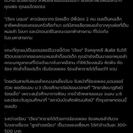
เร็วๆนี้ แต่ลีลาร้อง ลำหมอลำเธอไม่ธรรมดา ซึมซับศาสตร์หมอลำจาก
คุณพ่อ คุณแม่โดยตรง
.
"เวียง นฤมล" สาวน้อยจากจ.ร้อยเอ็ด มีพี่น้อง 2 คน เธอเป็นคนเล็ก
อาชีพหลักของครอบครัวคือทำนา แต่มีสายเลือดหมอลำจากคุณพ่อที่เป็น
หมอลำ โฆษก และนักดนตรีในคณะดอกฟ้าสารคาม ที่โด่งดัง
ในจ.มหาสารคาม
.
ขณะที่คุณแม่เป็นแดนเซอร์ในวงนี้ด้วย "เวียง" จึงคลุกคลี สัมผัส รับวิถี
ชีวิตบรรยากาศของคณะหมอลำตั้งแต่เด็ก คุณป้ายังเป็นนางเอกหมอลำ
คณะนกยูงทองที่โด่งดังมากในภาคอีสาน ทำให้เวียงสนใจ หัดฟัง หัด
ร้อง หัดลำตั้งแต่เด็ก เริ่มร้องเพลง ร้องลำหารายได้ตั้งแต่11 ขวบ
.
โดยเดินสายกับหมอลำคณะนกเอี้ยงโมง รับหน้าที่ร้องเพลง,แดนเซอร์
ด้วย พอเรียนจบ ม.3 เวียงศึกษาต่อมัธยมปลายที่ "วิทยาลัยนาฏศิลป์
ร้อยเอ็ด" เพราะสนใจศึกษาการฟ้อน การรำอีกหลายแขนง จนจบ ม.6
และต่อระดับอุดมศึกษาที่ "สถาบันบัณฑิตพัฒนศิลป์" ที่กรุงเทพฯตอนนี้
จบแล้ว
.
ระหว่างเรียน “เวียง”หารายได้ด้วยการร้องเพลง ร้องหมอลำกับวง
โปงลางชื่อวง "ลูกข้าวเหนียว" เป็นวงของเพื่อนๆ ได้ค่าจ้างวันละ 300-
500 บาท