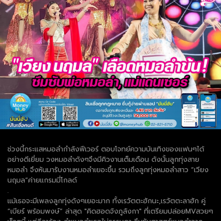
ช่วงนี้กระแสหมอลำกำลังฟีเวอร์ ตอบโจทย์ความบันเทิงของแฟนๆได้
อย่างดีเยี่ยม วงหมอลำดังๆจึงมีคิวงานเต็มเดือน ดังนั้นลูกทุ่งสาย
หมอลำ จึงหันมารับงานหมอลำเยอะขึ้น รวมถึงลูกทุ่งหมอลำสาว “เวียง
นฤมล”ค่ายแกรมมี่โกลด์
.
แม้เธอจะมีเพลงลูกทุ่งดังๆเยอะมาก ทั้งเรวัตตะฮักนะ,เรวัตตะลาฮัก คู่
“เบียร์ พร้อมพงษ์” ล่าสุด "คิดฮอดจังภูลังกา" ที่เตรียมปล่อยMVสวยๆ