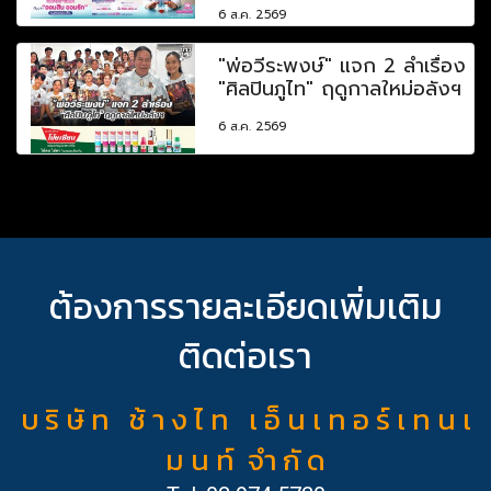
6 ส.ค. 2569
"พ่อวีระพงษ์" แจก 2 ลำเรื่อง
"ศิลปินภูไท" ฤดูกาลใหม่อลังฯ
6 ส.ค. 2569
ต้องการรายละเอียดเพิ่มเติม
ติดต่อเรา
บ ริ ษั ท ช้ า ง ไ ท เ อ็ น เ ท อ ร์ เ ท น เ
ม น ท์ จำ กั ด