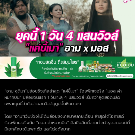
“อาม ชุติมา”ปล่อยซิงเกิลล่าสุด “แค่ขี้เมา” ร้องฟีทเจอริ่ง “มอส คำ
หมากบิน” ปล่อยวันแรก 1 วันทะลุ 4 แสนวิวส์ เรียกว่าสุดยอดแล้ว
เพราะยุคนี้ว่ากันว่ายอดวิวส์ยูทูปนั้นหินมากๆ
.
โดย “อาม”เว้นช่วงไม่ได้ปล่อยซิงเกิลมาหลายเดือน ล่าสุดได้โอกาสดี
ร้องฟีทเจอริ่งกับ “มอส คำหมากบิน” ศิลปินอินดี้สายทำขวัญสวดมนต์ที่
มีเอกลักษณ์เฉพาะตัว และโด่งดังมาก