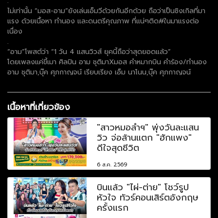
.
ไม่เท่านั้น “มอส-อาม”ยังเล่นเอ็มวีด้วยกันอีกด้วย ถือว่าเป็นซิงเกิลที่มา
แรง ด้วยเนื้อหา ทำนอง และดนตรีคุณภาพ ที่แน่ๆติด#ในมาแรงต่อ
เนื่อง
.
“อาม”โพสต์ว่า “1 วัน 4 แสนวิวส์ ยุคนี้ถือว่าสุดยอดแล้ว”
โดยเพลงแค่ขี้เมา ศิลปิน อาม ชุติมาXมอส คำหมากบิน คำร้อง/ทำนอง
อาม ชุติมา,บุ๊ค ศุภกาญจน์ เรียบเรียง เอ็ม นาโนน,บุ๊ค ศุภกาญจน์
เนื้อหาที่เกี่ยวข้อง
"สาวหมอลำฯ" พุ่งวันละแสน
วิว จ่อล้านแตก "ฮักแพง"
ดีใจสุดชีวิต
6 ส.ค. 2569
บินแล้ว "ไผ่-ต่าย" โชว์รูป
หัวใจ ทัวร์คอนเสิร์ตอังกฤษ
ครั้งแรก