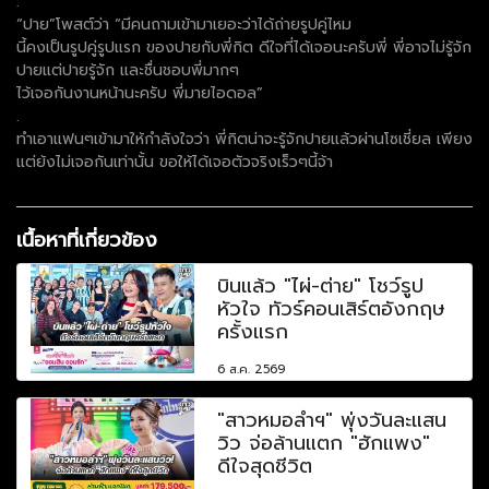
.
“ปาย”โพสต์ว่า “มีคนถามเข้ามาเยอะว่าได้ถ่ายรูปคู่ไหม
นี้คงเป็นรูปคู่รูปแรก ของปายกับพี่กิต ดีใจที่ได้เจอนะครับพี่ พี่อาจไม่รู้จัก
ปายแต่ปายรู้จัก และชื่นชอบพี่มากๆ
ไว้เจอกันงานหน้านะครับ พี่มายไอดอล”
.
ทำเอาแฟนๆเข้ามาให้กำลังใจว่า พี่กิตน่าจะรู้จักปายแล้วผ่านโซเชี่ยล เพียง
แต่ย้งไม่เจอกันเท่านั้น ขอให้ได้เจอตัวจริงเร็วๆนี้จ้า
เนื้อหาที่เกี่ยวข้อง
บินแล้ว "ไผ่-ต่าย" โชว์รูป
หัวใจ ทัวร์คอนเสิร์ตอังกฤษ
ครั้งแรก
6 ส.ค. 2569
"สาวหมอลำฯ" พุ่งวันละแสน
วิว จ่อล้านแตก "ฮักแพง"
ดีใจสุดชีวิต