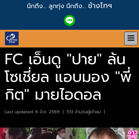
ช้างไทฯ
นึกถึง... ลูกทุ่ง
นึกถึง...
FC เอ็นดู "ปาย" ล้น
โซเชี่ยล แอบมอง "พี่
กิต" มายไอดอล
Last updated: 6 มี.ค. 2569
|
513 จำนวนผู้เข้าชม
|