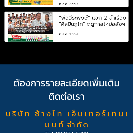
6 ส.ค. 2569
"พ่อวีระพงษ์" แจก 2 ลำเรื่อง
"ศิลปินภูไท" ฤดูกาลใหม่อลังฯ
6 ส.ค. 2569
ต้องการรายละเอียดเพิ่มเติม
ติดต่อเรา
บ ริ ษั ท ช้ า ง ไ ท เ อ็ น เ ท อ ร์ เ ท น เ
ม น ท์ จำ กั ด