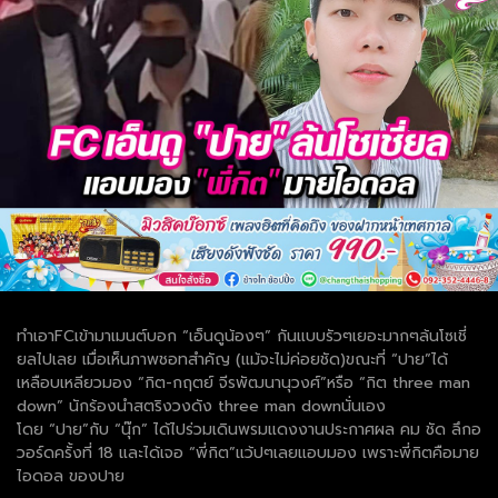
ทำเอาFCเข้ามาเมนต์บอก “เอ็นดูน้องๆ” กันแบบรัวๆเยอะมากๆล้นโซเชี่
ยลไปเลย เมื่อเห็นภาพชอทสำคัญ (แม้จะไม่ค่อยชัด)ขณะที่ “ปาย”ได้
เหลือบเหลียวมอง “กิต-กฤตย์ จีรพัฒนานุวงศ์”หรือ “กิต three man
down” นักร้องนำสตริงวงดัง three man downนั่นเอง
โดย “ปาย”กับ “นุ๊ก” ได้ไปร่วมเดินพรมแดงงานประกาศผล คม ชัด ลึกอ
วอร์ดครั้งที่ 18 และได้เจอ “พี่กิต”แว้ปๆเลยแอบมอง เพราะพี่กิตคือมาย
ไอดอล ของปาย