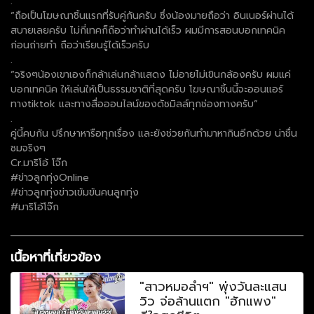
.
“ถือเป็นโฆษณาชิ้นแรกที่รับคู่กันครับ ซึ่งน้องมายถือว่า อินเนอร์ผ่านได้
สบายเลยครับ ไม่กี่เทคก็ถือว่าทำผ่านได้เร็ว ผมมีการสอนบอกเทคนิค
ก่อนถ่ายทำ ถือว่าเรียนรู้ได้เร็วครับ
.
“จริงๆน้องเขาเองก็กล้าเล่นกล้าแสดง ไม่อายไม่เขินกล้องครับ ผมแค่
บอกเทคนิค ให้เล่นให้เป็นธรรมชาติที่สุดครับ โฆษณาชิ้นนี้จะออนแอร์
ทางtiktok และทางสื่อออนไลน์ของดัชมิลล์ทุกช่องทางครับ”
.
คู่นี้คบกัน ปรึกษาหารือทุกเรื่อง และยังช่วยกันทำมาหากินอีกด้วย น่าชื่น
ชมจริงๆ
Cr.มาริโอ้ โจ๊ก
#ข่าวลูกทุ่งOnline
#ข่าวลูกทุ่งข่าวเข้มข้นคนลูกทุ่ง
#มาริโอ้โจ๊ก
เนื้อหาที่เกี่ยวข้อง
"สาวหมอลำฯ" พุ่งวันละแสน
วิว จ่อล้านแตก "ฮักแพง"