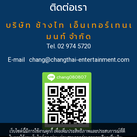
ติดต่อเรา
บ ริ ษั ท ช้ า ง ไ ท เ อ็ น เ ท อ ร์ เ ท น เ
ม น ท์ จำ กั ด
Tel.
02 974 5720
E-mail
chang@changthai-entertainment.com
chang080807
เว็บไซต์นี้มีการใช้งานคุกกี้ เพื่อเพิ่มประสิทธิภาพและประสบการณ์ที่ดี