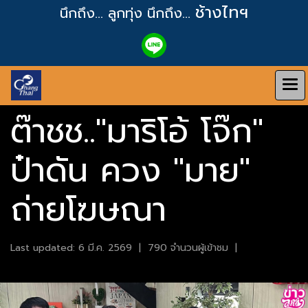
ช้างไทฯ
นึกถึง... ลูกทุ่ง
นึกถึง...
ต๊าชช.."มาริโอ้ โจ๊ก"
ป๋าดัน ควง "มาย"
ถ่ายโฆษณา
Last updated: 6 มี.ค. 2569
|
790 จำนวนผู้เข้าชม
|