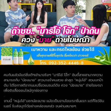
คบกันแล้วมีแต่สิ่งดีๆเข้ามาจริงๆ “มาริโอ้ โจ๊ก” อินดี้สายฮามากความ
สามารถกับ “น้องมาย” สาวนางรำคนสวย ล่าสุด “หนุ่มโอ้” สวมบทป๋า
ดัน ได้โอกาสดีจากนมเปรี้ยวแบรนด์ดัง ควง “น้องมาย” ถ่ายโฆษณา
เพื่อยิงสื่อออนไลน์ทุกช่องทาง
.
งานนี้ “หนุ่มโอ้”บอกน้องมาย แม้จะเป็นงานโฆษณาชิ้นแรก แต่ก็โชว์อิน
เนอร์ รับส่งมุกได้อย่างคล่องแคล่ว จนผ่านสบายๆ