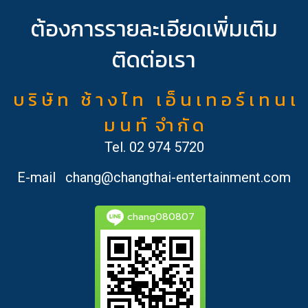
ต้องการรายละเอียดเพิ่มเติม
ติดต่อเรา
บ ริ ษั ท ช้ า ง ไ ท เ อ็ น เ ท อ ร์ เ ท น เ
ม น ท์ จำ กั ด
Tel.
02 974 5720
E-mail
chang@changthai-entertainment.com
chang080807