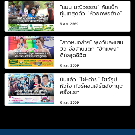
"แมน มณีวรรณ" คัมแบ็ค
ทุ่มเทสุดตัว "หัวอกพ่อฮ้าง"
5 ส.ค. 2569
"สาวหมอลำฯ" พุ่งวันละแสน
วิว จ่อล้านแตก "ฮักแพง"
ดีใจสุดชีวิต
6 ส.ค. 2569
บินแล้ว "ไผ่-ต่าย" โชว์รูป
หัวใจ ทัวร์คอนเสิร์ตอังกฤษ
ครั้งแรก
6 ส.ค. 2569