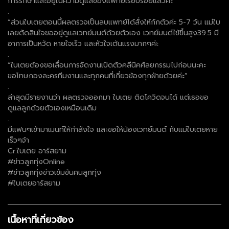
การรักษาและอยู่ในความดูแลของแพทย์เรียบร้อยแล้วค่ะ
.
“ส่วนใบเตยตอนนี้ผลตรวจเป็นลบแพทย์ได้สั่งให้กักตัวค่ะ 5-7 วัน แม่ใบ
เลยตัดสินใจขออยู่ดูแลเวทย์มนต์ด้วยตัวเอง เวทย์มนต์ไข้ขึ้นสูง39.5 มี
อาการเป็นหวัด หายใจเร็ว และหัวใจเต้นแรงมากๆค่ะ
.
“ใบเตยต้องขอเลื่อนการจัดงานเปิดตัวคลีนิคศัลยกรรมไปก่อนนะคะ
ขอโทษกองละครทีมงานและทุกคนที่เกี่ยวข้องทุกฝ่ายด้วยค่ะ”
.
ล่าสุดมีรายงานว่า ผลตรวจออกมา ใบเตย ติดโควิดจนได้ แต่เธอขอ
ดูแลลูกด้วยตัวเองเหมือนเดิม
.
มีแฟนๆเข้ามาเมนท์ให้กำลังใจ และขอให้น้องเวทย์มนต์ กับแม่ใบเตยหาย
เร็วๆจ้า
Cr.ใบเตย อาร์สยาม
#ข่าวลูกทุ่งOnline
#ข่าวลูกทุ่งข่าวเข้มข้นคนลูกทุ่ง
#ใบเตยอาร์สยาม
เนื้อหาที่เกี่ยวข้อง