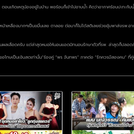
อนเกิดเหตุน้องอยู่ในบ้าน พอร้อนก็เข้าไปอาบน้ำ คิดว่าอากาศร้อนปะทะกับน
หน้าเหลืองมากๆเป็นขมิ้นเลย ตาลอย ต่อมาก็ไม่ได้สติเลยช่วยอุ้มพาส่งรพ.อา
็ลุ้นผลเลือดครับ แต่ล่าสุดหมอให้นอนแอดมิทนอนรักษาตัวที่รพ. ล่าสุดก็ปลอด
ษเป็นเงินสดเท่านั้น”ร้องคู่ “พร จันทพร” ภาคต่อ “รักควรมีสองคน” ที่คู่นี