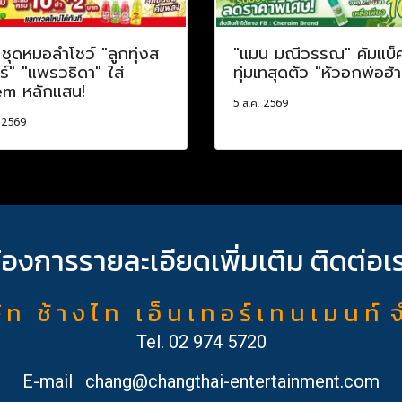
! ชุดหมอลำโชว์ "ลูกทุ่งส
"แมน มณีวรรณ" คัมแบ็
์" "แพรวธิดา" ใส่
ทุ่มเทสุดตัว "หัวอกพ่อฮ้
m หลักแสน!
5 ส.ค. 2569
. 2569
้องการรายละเอียดเพิ่มเติม ติดต่อเ
ั ท ช้ า ง ไ ท เ อ็ น เ ท อ ร์ เ ท น เ ม น ท์ 
Tel.
02 974 5720
E-mail
chang@changthai-entertainment.com