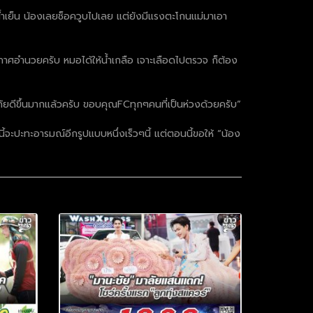
้ำเย็น น้องเลยช็อควูบไปเลย แต่ยังมีแรงตะโกนแม่มาเอา
กาศอำนวยครับ หมอได้ให้น้ำเกลือ เจาะเลือดไปตรวจ ก็ต้อง
ภัยดีขึ้นมากแล้วครับ ขอบคุณFCทุกๆคนที่เป็นห่วงด้วยครับ”
้จะปะทะอารมณ์อีกรูปแบบหนึ่งเร็วๆนี้ แต่ตอนนี้ขอให้ “น้อง