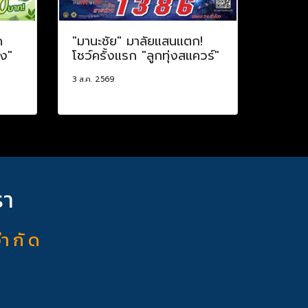
ค
"มานะชัย" มาลัยแสนแตก!
าง"
โชว์ครั้งแรก "ลูกทุ่งสแควร์"
3 ส.ค. 2569
รา
จำ กั ด