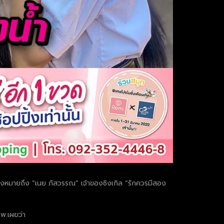
ซึ่งหมายถึง “เนย ภัสวรรณ” เจ้าของซิงเกิล “รักควรมีสอง
รพ.เผยว่า