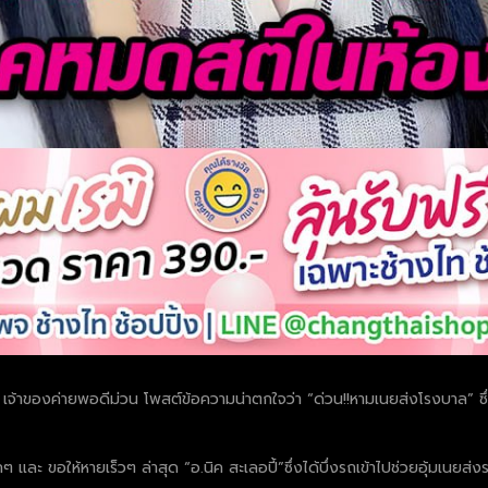
ี้” เจ้าของค่ายพอดีม่วน โพสต์ข้อความน่าตกใจว่า “ด่วน!!หามเนยส่งโรงบาล” 
ละ ขอให้หายเร็วๆ ล่าสุด “อ.นิค สะเลอปี้”ซึ่งได้บึ่งรถเข้าไปช่วยอุ้มเนยส่ง