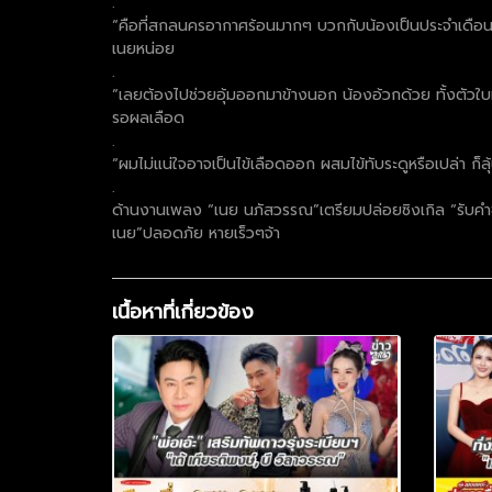
.
“คือที่สกลนครอากาศร้อนมากๆ บวกกับน้องเป็นประจำเดือน ต
เนยหน่อย
.
“เลยต้องไปช่วยอุ้มออกมาข้างนอก น้องอ้วกด้วย ทั้งตัวใบ
รอผลเลือด
.
“ผมไม่แน่ใจอาจเป็นไข้เลือดออก ผสมไข้ทับระดูหรือเปล่า ก
.
ด้านงานเพลง “เนย นภัสวรรณ”เตรียมปล่อยซิงเกิล “รับคำขอโท
เนย”ปลอดภัย หายเร็วๆจ้า
เนื้อหาที่เกี่ยวข้อง