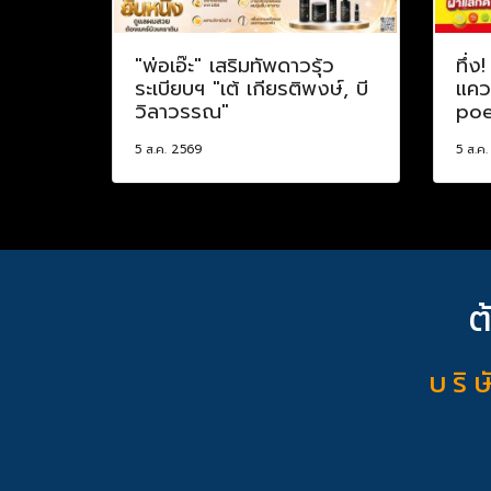
"พ่อเอ๊ะ" เสริมทัพดาวรุ้ว
ทึ่ง
ระเบียบฯ "เต้ เกียรติพงษ์, บี
แควร
วิลาวรรณ"
poe
5 ส.ค. 2569
5 ส.ค
ต
บ ริ ษ