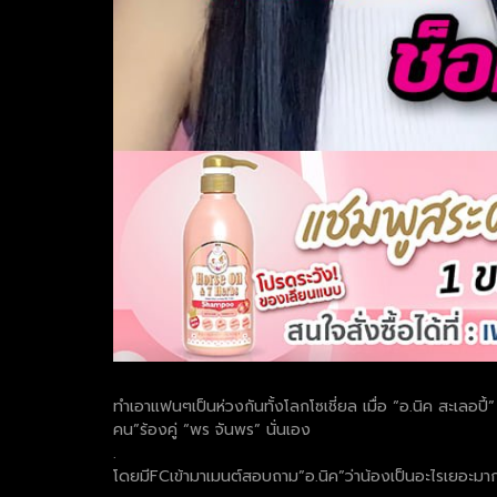
ทำเอาแฟนๆเป็นห่วงกันทั้งโลกโซเชี่ยล เมื่อ “อ.นิค สะเลอป
คน”ร้องคู่ “พร จันพร” นั่นเอง
.
โดยมีFCเข้ามาเมนต์สอบถาม”อ.นิค”ว่าน้องเป็นอะไรเยอะมากๆ แ