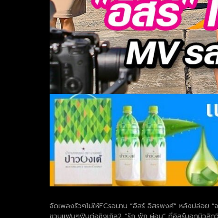
จัดเพลงรัวๆไม่ให้FCรอนาน “อิสร์ อิสรพงศ์” หลังปล่อย “จะ
ชวนแฟนๆฟินต่อซิงเกิล2 “รัก พัก ผ่อน” ที่อิสร์บอกมิวสิก