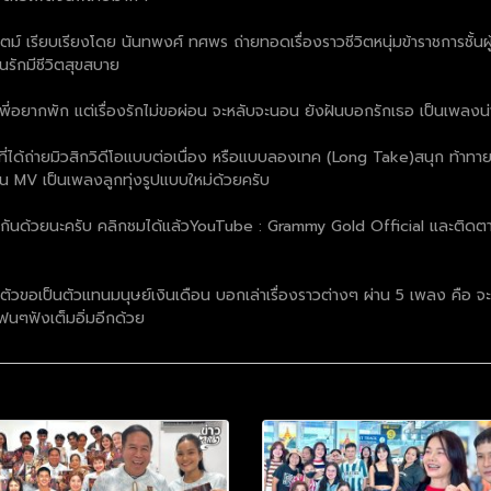
์ เรียบเรียงโดย นันทพงศ์ ทศพร ถ่ายทอดเรื่องราวชีวิตหนุ่มข้าราชการชั้นผู้น
นรักมีชีวิตสุขสบาย
ู้พี่อยากพัก แต่เรื่องรักไม่ขอผ่อน จะหลับจะนอน ยังฝันบอกรักเธอ เป็นเพลงน่าร
แรกที่ได้ถ่ายมิวสิกวิดีโอแบบต่อเนื่อง หรือแบบลองเทค (Long Take)สนุก ท้าท
 MV เป็นเพลงลูกทุ่งรูปแบบใหม่ด้วยครับ
อมใจกันด้วยนะครับ คลิกชมได้แล้วYouTube : Grammy Gold Official และติด
าตัวขอเป็นตัวแทนมนุษย์เงินเดือน บอกเล่าเรื่องราวต่างๆ ผ่าน 5 เพลง คือ จะเปย์
ฟนๆฟังเต็มอิ่มอีกด้วย