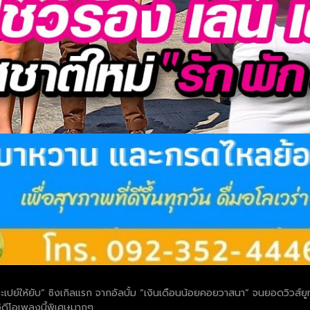
เปย์ให้ยับ” ซิงเกิลแรก จากอัลบั้ม “เงินเดือนน้อยคอยวาสนา” จนยอดวิวส์ยูทู
วิดีโอเพลงนี้พิเศษมากๆ