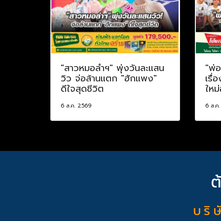
"สาวหมอลำฯ" พุ่งวันละแสน
"พ่
วิว จ่อล้านแตก "ฮักแพง"
เรื่
ดีใจสุดชีวิต
ใหม่
6 ส.ค. 2569
6 ส.ค
ต
บ ริ ษ