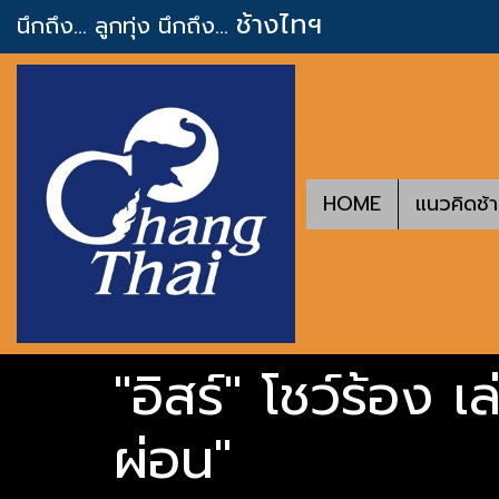
ช้างไทฯ
นึกถึง... ลูกทุ่ง
นึกถึง...
HOME
แนวคิดช้
"อิสร์" โชว์ร้อง 
ผ่อน"