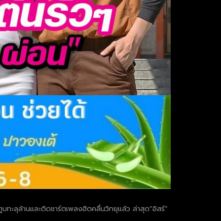
บทะลุล้านและติดชาร์ตเพลงฮิตคลื่นวิทยุแล้ว ล่าสุด“อิสร์”