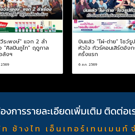
อวีระพงษ์" แจก 2 ลำ
บินแล้ว "ไผ่-ต่าย" โชว์รู
อง "ศิลปินภูไท" ฤดูกาล
หัวใจ ทัวร์คอนเสิร์ตอัง
อลังฯ
ครั้งแรก
. 2569
6 ส.ค. 2569
้องการรายละเอียดเพิ่มเติม ติดต่อเ
ั ท ช้ า ง ไ ท เ อ็ น เ ท อ ร์ เ ท น เ ม น ท์ 