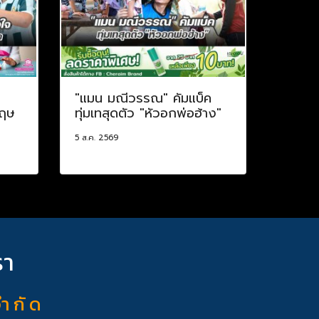
ป
"แมน มณีวรรณ" คัมแบ็ค
กฤษ
ทุ่มเทสุดตัว "หัวอกพ่อฮ้าง"
5 ส.ค. 2569
รา
จำ กั ด