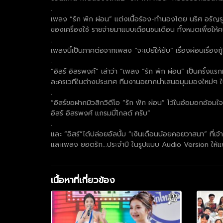
.
เพลง “รัก พัก ผ่อน” แต่งเนื้อร้อง-ทำนองโดย นริศ อรัญรุตม
ของเครื่องใช้ รายจ่ายมาแบบเดือนชนเดือน ทั้งหมดเพื่อให้ค
.
เพลงนี้เป็นภาคต่อจากเพลง “จะเปย์ให้ยับ” เรื่องผ่อนเรื่องก
.
“อิสร์ อิสรพงศ์” เล่าว่า “เพลง “รัก พัก ผ่อน” เป็นครั้ง
ละครเวทีในต่างประเทศ ทีมงานอยากนำเสนอมุมมองใหม่ๆ ใน
.
“อิสร์ขอฝากมิวสิกวิดีโอ “รัก พัก ผ่อน” ไว้ในอ้อมอกอ้
อิสร์ อิสรพงศ์ แกรมมี่โกลด์ ครับ”
.
และ “อิสร์”ได้ปล่อยอัลบั้ม “เงินเดือนน้อยคอยวาสนา” ที่เจ้
และเพลง ยอดรัก...ประจำปี ในรูปแบบ Audio Version ให้แ
เนื้อหาที่เกี่ยวข้อง