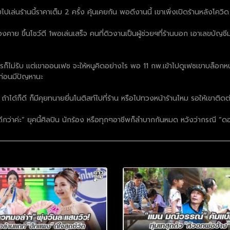
ล่นร้านนี้ราคาเต็ม 2 ครั้ง คุ้นเคยกัน พอดีงานนี้ เขาเพิ่งเปิดร้านหลังโควิด
คาย ขึ้นโชว์ตี 1พอเล่นเสร็จ คนที่ดิวงานเป็นผู้ช่วยฯที่ร้านบอก เอาเลขบัญชี
ก็ไม่รับ แต่เขาออนเฟซ จะให้หนูคิดอย่างไร พอ 11 กพ.เข้าไปดูเฟซเขาบล็อกหน
้ก่อนมีปัญหานะ
ว ถ้าได้ก็ดี ก็มีคุยทนายยี่นโนติสท์ไปที่ร้าน หรือไปทวงหน้าร้านไหม รอให้เขาติด
ว่าค่ะ” ยุคนี้ศิลปิน นักร้อง หรือทุกๆอาชีพก็ลำบากกันหมด หวังว่ากรณี “ดอ