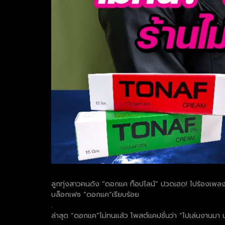
ลูกทุ่งสาวคนดัง “ดอกแค ท็อปไลน์” ปวดเฮด! ไปร้องเพลงโชว
บล็อกเฟซ “ดอกแค”เรียบร้อย
.
ล่าสุด “ดอกแค”ไม่ทนแล้ว โพสต์แคปชั่นว่า “ไปเล่นงานมา น้ำ