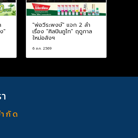
ค
"พ่อวีระพงษ์" แจก 2 ลำ
าง"
เรื่อง "ศิลปินภูไท" ฤดูกาล
ใหม่อลังฯ
6 ส.ค. 2569
รา
จำ กั ด