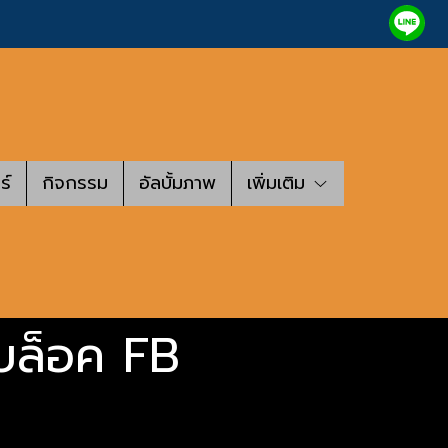
ร์
กิจกรรม
อัลบั้มภาพ
เพิ่มเติม
มบล็อค FB