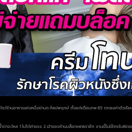
์ร้านอาหารแห่งหนึ่งย่านถ.กัลปพฤกษ์ ตั้งแต่เดือนกพ.65 ตกลงค่าตัวเรียบร้
ตาจะไหล 1.ไม่ได้ค่าแรง 2.เจ้าของร้านบล็อกเฟสเราอีก งานนี้ไม่มีใครรับผิดช