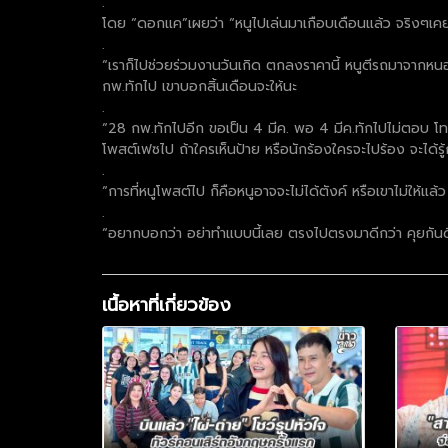
.
โดย “ดอกแค”เผยว่า “หนูไปเล่นมาเกือบเดือนแล้ว จริงๆเคยไปเ
.
“เราก็ไปช่วยร่วมงานวันเกิด ตกลงราคานี้ หนูตีรถมาจากหนอง
กพ.ทักไป เขาบอกสิ้นเดือนจะให้นะ
.
“28 กพ.ทักไปอีก ขอเป็น 4 มีค. พอ 4 มีค.ทักไปไม่ตอบ โทร
โพสต์เฟซไป ถ้าใครเห็นป้าย หรือนักร้องใครจะไปร้อง จะได้รู
.
“การที่หนูโพสต์ไป ก็คือหนูอาจจะไม่ได้ตังค์ หรือเขาไม่ให้แล้
.
“อยากบอกว่า อย่าทำแบบนี้เลย ตรงไปตรงมาดีกว่า คุยกันดีก
เนื้อหาที่เกี่ยวข้อง