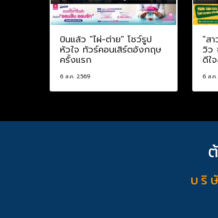
บินแล้ว "ไผ่-ต่าย" โชว์รูป
"สา
หัวใจ ทัวร์คอนเสิร์ตอังกฤษ
วิว
ครั้งแรก
ดีใจ
6 ส.ค. 2569
6 ส.ค
ต
บ ริ ษ