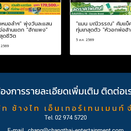
วหมอลำฯ" พุ่งวันละแสน
"แมน มณีวรรณ" คัมแบ็
 จ่อล้านแตก "ฮักแพง"
ทุ่มเทสุดตัว "หัวอกพ่อฮ้
สุดชีวิต
5 ส.ค. 2569
. 2569
้องการรายละเอียดเพิ่มเติม ติดต่อเ
ั ท ช้ า ง ไ ท เ อ็ น เ ท อ ร์ เ ท น เ ม น ท์ 
Tel.
02 974 5720
E-mail
chang@changthai-entertainment.com