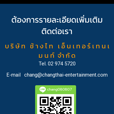
ต้องการรายละเอียดเพิ่มเติม
ติดต่อเรา
บ ริ ษั ท ช้ า ง ไ ท เ อ็ น เ ท อ ร์ เ ท น เ
ม น ท์ จำ กั ด
Tel.
02 974 5720
E-mail
chang@changthai-entertainment.com
chang080807