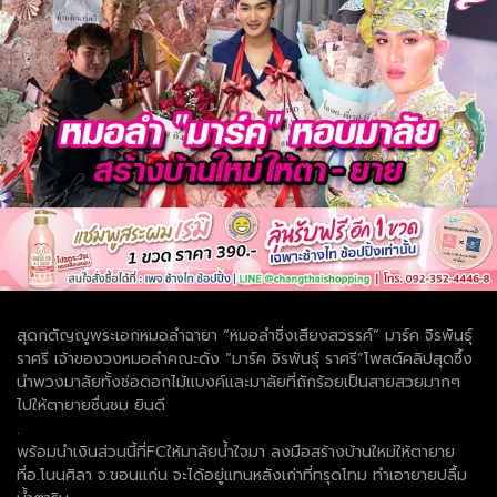
สุดกตัญญูพระเอกหมอลำฉายา “หมอลำซิ่งเสียงสวรรค์” มาร์ค จิรพันธุ์
ราศรี เจ้าของวงหมอลำคณะดัง “มาร์ค จิรพันธุ์ ราศรี”โพสต์คลิปสุดซึ้ง
นำพวงมาลัยทั้งช่อดอกไม้แบงค์และมาลัยที่ถักร้อยเป็นสายสวยมากๆ
ไปให้ตายายชื่นชม ยินดี
.
พร้อมนำเงินส่วนนี้ที่FCให้มาลัยน้ำใจมา ลงมือสร้างบ้านใหม่ให้ตายาย
ที่อ.โนนศิลา จ.ขอนแก่น จะได้อยู่แทนหลังเก่าที่ทรุดโทม ทำเอายายปลื้ม