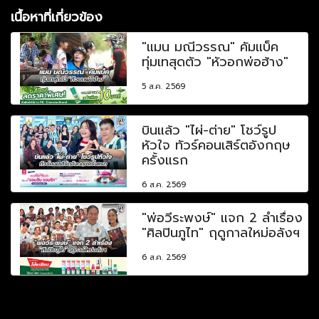
เนื้อหาที่เกี่ยวข้อง
"แมน มณีวรรณ" คัมแบ็ค
ทุ่มเทสุดตัว "หัวอกพ่อฮ้าง"
5 ส.ค. 2569
บินแล้ว "ไผ่-ต่าย" โชว์รูป
หัวใจ ทัวร์คอนเสิร์ตอังกฤษ
ครั้งแรก
6 ส.ค. 2569
"พ่อวีระพงษ์" แจก 2 ลำเรื่อง
"ศิลปินภูไท" ฤดูกาลใหม่อลังฯ
6 ส.ค. 2569