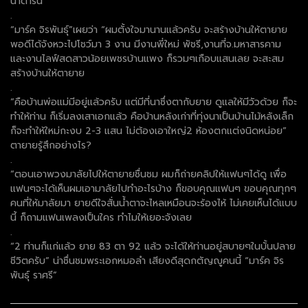
น้ำตาริน
.
“มาร์ค จิรพันธุ์”เผยว่า “ผมตั้งใจมานานแล้วครับ จะสร้างบ้านให้ตายาย
พอดีได้จังหวะไปโชว์มา 3 งาน มีงานพี่ใหม่ พัชรี,งานที่จ.มหาสารคาม
และงานไลฟ์สดสาวน้อยเพชรบ้านแพง ก็รวมๆเกือบแสนเลย จะสะสม
สร้างบ้านให้ตายาย
.
“คือบ้านพ่อแม่มีอยู่แล้วครับ แต่มีที่นาซึ่งตากับยาย ดูแลให้มีวัวด้วย ก็จะ
ทำให้ท่าน ก็เริ่มลงเสาเอกแล้ว คือบ้านหลังเก่าที่ทุ่งนาเป็นบ้านไม้หลังเล็ก
ก็จะทำให้ใหม่กะงบ 2-3 แสน ไม่ต้องเอาใหญ่2 ห้องตกแต่งนิดหน่อย”
ตายายรู้สึกอย่างไร?
.
“ตอนเอาพวงมาลัยไปให้ตายายชื่นชม ผมก็ถ่ายคลิปให้แฟนๆได้ดู เพื่อ
แฟนๆจะได้เห็นผมเอามาลัยไปทำอะไรบ้าง ก็ขอบคุณแฟนๆ ขอบคุณทุกๆ
คนที่ให้มาลัยมา ยายดีใจสั่นน้ำตาจะไหลเหมือนจะร้องไห้ ไม่เคยเห็นได้แบบ
นี้ ก็ถามแฟนเพลงเป็นใคร ทำไมให้เยอะจังเลย
.
“2 ท่านก็แก่แล้ว ยาย 83 ตา 92 แล้ว จะได้ให้ท่านอยู่สบายๆในบั้นปลาย
ชีวิตครับ” น่าชื่นชมพระเอกหมอลำ เสียงดีสุดกตัญญูคนนี้ “มาร์ค จิร
พันธุ์ ราศรี”