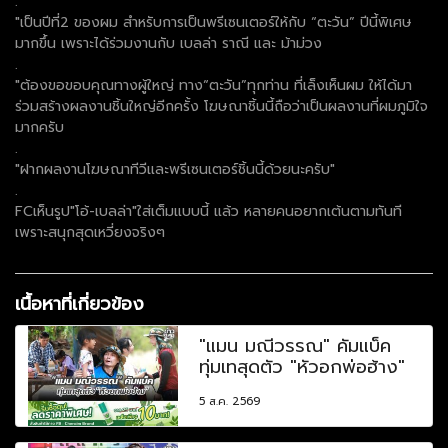
.
"เป็นปีที่2 ของผม สำหรับการเป็นพรีเซนเตอร์ให้กับ “ตะวัน” ปีนี้พิเศษ
มากขึ้น เพราะได้ร่วมงานกับ เบลล่า ราณี และ ม้าม่วง
.
"ต้องขอขอบคุณทางผู้ใหญ่ ทาง“ตะวัน”ทุกท่าน ที่เล็งเห็นผม ให้ได้มา
ร่วมสร้างผลงานชิ้นใหญ่อีกครั้ง โฆษณาชิ้นนี้ถือว่าเป็นผลงานที่ผมภูมิใจ
มากครับ
.
"ฝากผลงานโฆษณาทีวีและพรีเซนเตอร์ชิ้นนี้ด้วยนะครับ"
.
FCเห็นรูป"โอ้-เบลล่า"ใส่เต็มแบบนี้ แล้ว หลายคนอยากเต้นตามทันที
เพราะสนุกสุดเหวี่ยงจริงๆ
เนื้อหาที่เกี่ยวข้อง
"แมน มณีวรรณ" คัมแบ็ค
ทุ่มเทสุดตัว "หัวอกพ่อฮ้าง"
5 ส.ค. 2569