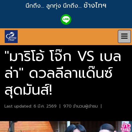
ช้างไทฯ
นึกถึง... ลูกทุ่ง
นึกถึง...
"มาริโอ้ โจ๊ก VS เบล
ล่า" ดวลลีลาแด๊นซ์
สุดมันส์!
Last updated: 6 มี.ค. 2569
|
970 จำนวนผู้เข้าชม
|