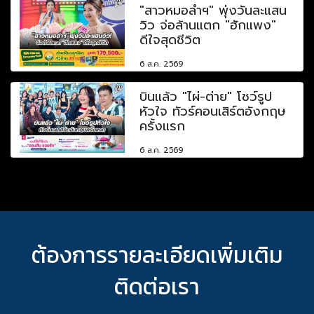
"สาวหมอลำฯ" พุ่งวันละแสน
วิว จ่อล้านแตก "ฮักแพง"
ดีใจสุดชีวิต
6 ส.ค. 2569
บินแล้ว "ไผ่-ต่าย" โชว์รูป
หัวใจ ทัวร์คอนเสิร์ตอังกฤษ
ครั้งแรก
6 ส.ค. 2569
ต้องการรายละเอียดเพิ่มเติม
ติดต่อเรา