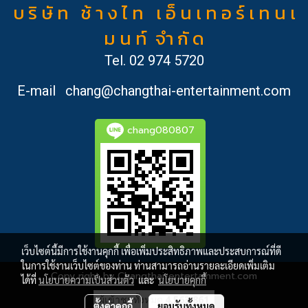
บ ริ ษั ท ช้ า ง ไ ท เ อ็ น เ ท อ ร์ เ ท น เ
ม น ท์ จำ กั ด
Tel.
02 974 5720
E-mail
chang@changthai-entertainment.com
chang080807
เว็บไซต์นี้มีการใช้งานคุกกี้ เพื่อเพิ่มประสิทธิภาพและประสบการณ์ที่ดี
ในการใช้งานเว็บไซต์ของท่าน ท่านสามารถอ่านรายละเอียดเพิ่มเติม
Copy right by Changthai-entertainment.com
ได้ที่
นโยบายความเป็นส่วนตัว
และ
นโยบายคุกกี้
ผู้เข้าชมวันนี้
3,323
ตั้งค่าคุกกี้
ยอมรับทั้งหมด