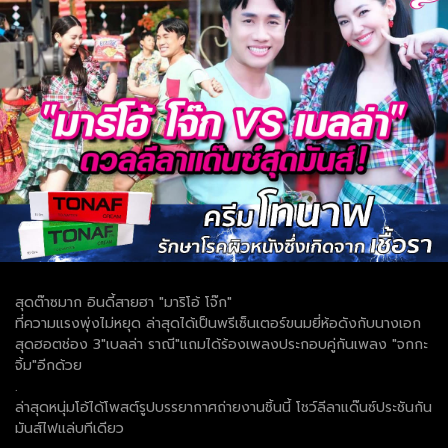
สุดต๊าซมาก อินดี้สายฮา "มาริโอ้ โจ๊ก"
ที่ความแรงพุ่งไม่หยุด ล่าสุดได้เป็นพรีเซ็นเตอร์ขนมยี่ห้อดังกับนางเอก
สุดฮอตช่อง 3"เบลล่า ราณี"แถมได้ร้องเพลงประกอบคู่กันเพลง "จกกะ
จิ้ม"อีกด้วย
.
ล่าสุดหนุ่มโอ้ได้โพสต์รูปบรรยากาศถ่ายงานชิ้นนี้ โชว์ลีลาแด๊นซ์ประชันกัน
มันส์ไฟแล่บทีเดียว