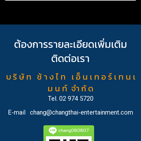
ต้องการรายละเอียดเพิ่มเติม
ติดต่อเรา
บ ริ ษั ท ช้ า ง ไ ท เ อ็ น เ ท อ ร์ เ ท น เ
ม น ท์ จำ กั ด
Tel.
02 974 5720
E-mail
chang@changthai-entertainment.com
chang080807