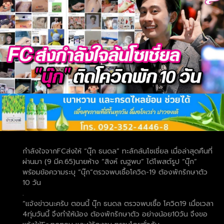
กำลังใจจากFCส่งให้ “นุ๊ก ธนดล” ทะลักล้นโซเชี่ยล เมื่อล่าสุดคืนที่
ผ่านมา (9 มีค.65)นายห้าง “สิงห์ ณฐพบ” ได้โพสต์รูป “นุ๊ก”
พร้อมข้อความระบุ “นุ๊ก”ตรวจพบเชื้อโควิด-19 ต้องพักรักษาตัว
10 วัน
.
“แจ้งข่าวนะครับ ตอนนี้ นุ๊ก ธนดล ตรวจพบเชื้อ โควิด19 เมื่อเวลา
4ทุ่มวันนี้ จึงทำให้น้อง ต้องพักรักษาตัว อย่างน้อย10วัน จึงขอ