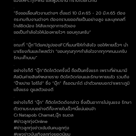
แจ้งให้Fc.ทุกๆคน และผู้จัดงาน ทราบโดยทั่วกัน
.
“จึงขอเลื่อนคิวงานต่างๆ ตั้งแต่ 10 มี.ค.65 - 20 มี.ค.65 ต้อง
กระทบกับงานต่างๆ ต้องกราบขออภัยเป็นอย่างสูง และบุคคลที่
ใกล้ชิดน้อง ให้สังเกตุอาการตัวเอง
ขอเป็นกำลังใจให้น้องหายไวๆ ขอบคุณครับ”
.
ขณะที่ “นุ๊ก”ได้แคปรูปของFCที่เมนท์ให้กำลังใจ ขอให้หายเร็วๆ นำ
มาเรียงกันและโพสต์ว่า “ขอบคุณทุกๆกำลังใจจากทุกๆคนนะครับ
รักนะค๊าบบบ”
.
อย่างไรก็ดี “นุ๊ก”ติดโควิดครั้งนี้ ถือเป็นครั้งแรก เพราะที่ผ่านมามี
ศิลปินค่ายสิงห์ฯหลายราย ติดโควิดก่อนและรักษาหายแล้ว รวมถึง
“ป๊ายปาย โอริโอ้” ซึ่ง “นุ๊ก” ก็รอดมาได้ เจ้าตัวเคยบอกว่าเพราะภูมิ
แข็งแรง ดูแลตัวเองดี
.
อย่างไรก็ดี “นุ๊ก” ก็ติดโควิดดังกล่าว ซึ่งเป็นอาการไม่รุนแรง รักษา
ตัวตามระบบอย่างดีก็จะหายในเร็วๆนี้แน่นอนจ้า
Cr.Natapob Charnat,นุ๊ก ธนดล
#ข่าวลูกทุ่งOnline
#ข่าวลูกทุ่งข่าวเข้มข้นคนลูกทุ่ง
#เพจข่าวบันเทิงลูกทุ่งยอดนิยม