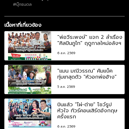
#นุ๊กธนดล
เนื้อหาที่เกี่ยวข้อง
"พ่อวีระพงษ์" แจก 2 ลำเรื่อง
"ศิลปินภูไท" ฤดูกาลใหม่อลังฯ
6 ส.ค. 2569
"แมน มณีวรรณ" คัมแบ็ค
ทุ่มเทสุดตัว "หัวอกพ่อฮ้าง"
5 ส.ค. 2569
บินแล้ว "ไผ่-ต่าย" โชว์รูป
หัวใจ ทัวร์คอนเสิร์ตอังกฤษ
ครั้งแรก
6 ส.ค. 2569