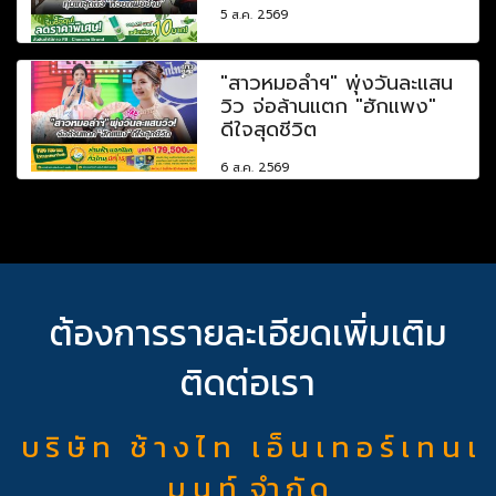
5 ส.ค. 2569
"สาวหมอลำฯ" พุ่งวันละแสน
วิว จ่อล้านแตก "ฮักแพง"
ดีใจสุดชีวิต
6 ส.ค. 2569
ต้องการรายละเอียดเพิ่มเติม
ติดต่อเรา
บ ริ ษั ท ช้ า ง ไ ท เ อ็ น เ ท อ ร์ เ ท น เ
ม น ท์ จำ กั ด