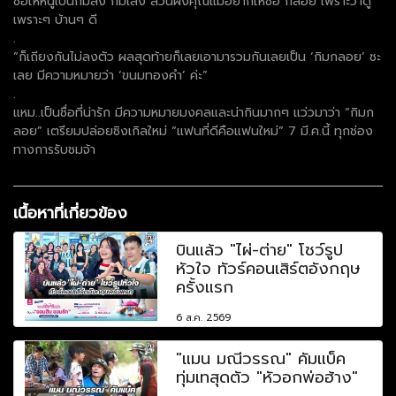
ชื่อให้หนูเป็นกิมลั้ง กิมเล้ง ส่วนฝั่งคุณแม่อยากให้ชื่อ กลอย เพราะว่าดู
เพราะๆ บ้านๆ ดี
.
“ก็เถียงกันไม่ลงตัว ผลสุดท้ายก็เลยเอามารวมกันเลยเป็น ‘กิมกลอย’ ซะ
เลย มีความหมายว่า ‘ขนมทองคำ’ ค่ะ”
.
แหม..เป็นชื่อที่น่ารัก มีความหมายมงคลและน่ากินมากๆ แว่วมาว่า “กิมก
ลอย” เตรียมปล่อยซิงเกิลใหม่ “แฟนที่ดีคือแฟนใหม่” 7 มี.ค.นี้ ทุกช่อง
ทางการรับชมจ้า
เนื้อหาที่เกี่ยวข้อง
บินแล้ว "ไผ่-ต่าย" โชว์รูป
หัวใจ ทัวร์คอนเสิร์ตอังกฤษ
ครั้งแรก
6 ส.ค. 2569
"แมน มณีวรรณ" คัมแบ็ค
ทุ่มเทสุดตัว "หัวอกพ่อฮ้าง"