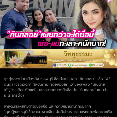
ลูกทุ่งสาวน้อยเมืองลิง จ.ลพบุรี ชื่อเล่นเท่แปลก “กิมกลอย” หรือ “พิรั
ตน์ดา เจริญวงศ์” ศิลปินค่ายไทดอลมิวสิค เจ้าของเพลง “เสียดาย
เด้”,“ตะแล็ดแต๊ดแต๋” บอกหลายคนสงสัยชื่อเล่น “กิมกลอย” แปลว่า
อะไร ใครตั้ง?
.
ล่าสุดเธอเผยที่มาที่ไปของชื่อ และความหมายที่น่ากินมากๆ
“คุณปู่ของหนูมีเชื้อสายมาจากจีนแผ่นดินใหญ่ ตอนแรกคุณพ่ออยากตั้ง