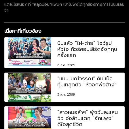
แต่อะไรหนอ? ที่ “หลุดบ่อย”แฟนๆ เข้าไปฟังได้ทุกช่องทางการรับชมเลย
จ้า
เนื้อหาที่เกี่ยวข้อง
บินแล้ว "ไผ่-ต่าย" โชว์รูป
หัวใจ ทัวร์คอนเสิร์ตอังกฤษ
ครั้งแรก
6 ส.ค. 2569
"แมน มณีวรรณ" คัมแบ็ค
ทุ่มเทสุดตัว "หัวอกพ่อฮ้าง"
5 ส.ค. 2569
"สาวหมอลำฯ" พุ่งวันละแสน
วิว จ่อล้านแตก "ฮักแพง"
ดีใจสุดชีวิต