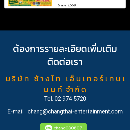
6 ส.ค. 2569
ต้องการรายละเอียดเพิ่มเติม
ติดต่อเรา
บ ริ ษั ท ช้ า ง ไ ท เ อ็ น เ ท อ ร์ เ ท น เ
ม น ท์ จำ กั ด
Tel.
02 974 5720
E-mail
chang@changthai-entertainment.com
chang080807