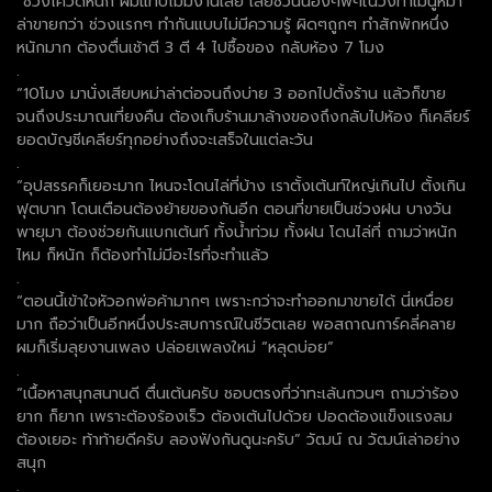
“ช่วงโควิดหนัก ผมแทบไม่มีงานเลย เลยชวนน้องๆพี่ๆในวงทำเมนูหม่า
ล่าขายกว่า ช่วงแรกๆ ทำกันแบบไม่มีความรู้ ผิดๆถูกๆ ทำสักพักหนึ่ง
หนักมาก ต้องตื่นเช้าตี 3 ตี 4 ไปซื้อของ กลับห้อง 7 โมง
.
“10โมง มานั่งเสียบหม่าล่าต่อจนถึงบ่าย 3 ออกไปตั้งร้าน แล้วก็ขาย
จนถึงประมาณเที่ยงคืน ต้องเก็บร้านมาล้างของถึงกลับไปห้อง ก็เคลียร์
ยอดบัญชีเคลียร์ทุกอย่างถึงจะเสร็จในแต่ละวัน
.
“อุปสรรคก็เยอะมาก ไหนจะโดนไล่ที่บ้าง เราตั้งเต้นท์ใหญ่เกินไป ตั้งเกิน
ฟุตบาท โดนเตือนต้องย้ายของกันอีก ตอนที่ขายเป็นช่วงฝน บางวัน
พายุมา ต้องช่วยกันแบกเต้นท์ ทั้งน้ำท่วม ทั้งฝน โดนไล่ที่ ถามว่าหนัก
ไหม ก็หนัก ก็ต้องทำไม่มีอะไรที่จะทำแล้ว
.
“ตอนนี้เข้าใจหัวอกพ่อค้ามากๆ เพราะกว่าจะทำออกมาขายได้ นี่เหนื่อย
มาก ถือว่าเป็นอีกหนึ่งประสบการณ์ในชีวิตเลย พอสถาณการ์คลี่คลาย
ผมก็เริ่มลุยงานเพลง ปล่อยเพลงใหม่ “หลุดบ่อย”
.
“เนื้อหาสนุกสนานดี ตื่นเต้นครับ ชอบตรงที่ว่าทะเล้นกวนๆ ถามว่าร้อง
ยาก ก็ยาก เพราะต้องร้องเร็ว ต้องเต้นไปด้วย ปอดต้องแข็งแรงลม
ต้องเยอะ ท้าท้ายดีครับ ลองฟังกันดูนะครับ” วัฒน์ ณ วัฒน์เล่าอย่าง
สนุก
.