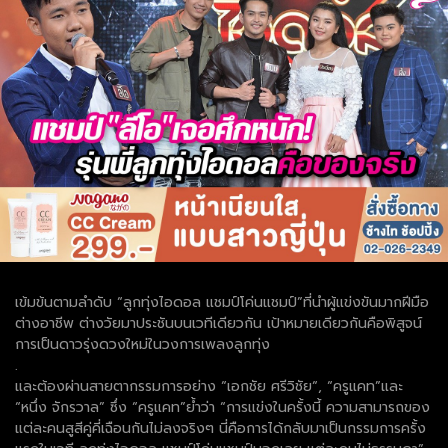
เข้มข้นตามลำดับ “ลูกทุ่งไอดอล แชมป์โค่นแชมป์”ที่นำผู้แข่งขันมากฝีมือ
ต่างอาชีพ ต่างวัยมาประชันบนเวทีเดียวกัน เป้าหมายเดียวกันคือพิสูจน์
การเป็นดาวรุ่งดวงใหม่ในวงการเพลงลูกทุ่ง
.
และต้องผ่านสายตากรรมการอย่าง “เอกชัย ศรีวิชัย“, “ครูแคท”และ
“หนึ่ง จักรวาล” ซึ่ง “ครูแคท”ย้ำว่า “การแข่งในครั้งนี้ ความสามารถของ
แต่ละคนสูสีคู่คี่เฉือนกันไม่ลงจริงๆ นี่คือการได้กลับมาเป็นกรรมการครั้ง