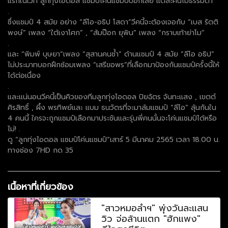
แรกในเวที ลูกทุ่งไอดอล แชมป์โค่นแชมป์บอกเลย แต่ละคนไม่ธรรมดา”
.
ซึ่งแชมป์ 4 สมัย อย่าง “ลีโอ-อธิป โสดา”วีคนี้จะต้องเจอกับ “เบส รัตติ
พงษ์” เพลง “ใต้เงาโศก” , “ส้มป๊อก ยุพิน” เพลง “กราบเท้าย่าโม”
.
และ “พิมพ์ บุษยา”เพลง “สุสานคนช้ำ” ด้านแชมป์ 4 สมัย “ลีโอ อธิป”
ไม่ประมาทบอกฝึกซ้อมเพลง “เสรีขอพร”ที่เลือกมาป้องกันแชมป์ครั้งนี้ให้
ได้ต่อเนื่อง
.
และแน่นอนวีคนี้เป็นคิวของทีมลูกทุ่งไอดอล ปิยฉัตร จันทะแสง , เขตต์
ศิรสิทธิ์ , ผึ้ง พรทิพย์และ แบม ธนวัตรที่จะมาล้มแชมป์ “ลีโอ” ลุ้นกันใน
4 คนนี้ ใครจะถูกแชมป์เลือกมาประชันและรุ่นพี่คนนั้นจะโค่นแชมป์ได้หรือ
ไม่! .
ดู “ลูกทุ่งไอดอล แชมป์โค่นแชมป์”เสาร์ 5 มีนาคม 2565 เวลา 18.00 น.
ทางช่อง 7HD กด 35
เนื้อหาที่เกี่ยวข้อง
"สาวหมอลำฯ" พุ่งวันละแสน
วิว จ่อล้านแตก "ฮักแพง"