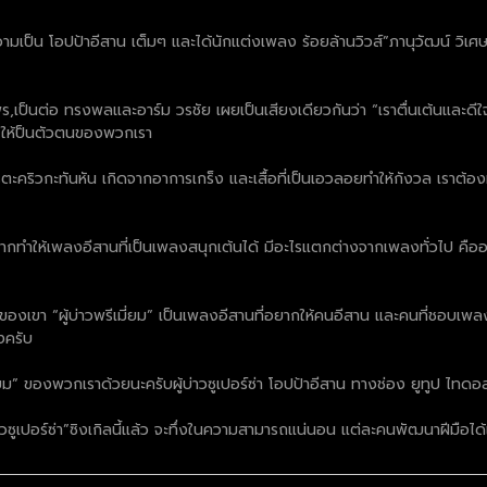
ลุคความเป็น โอปป้าอีสาน เต็มๆ และได้นักแต่งเพลง ร้อยล้านวิวส์”ภานุวัฒน์ ว
รณพร,เป็นต่อ ทรงพลและอาร์ม วรชัย เผยเป็นเสียงเดียวกันว่า “เราตื่นเต้นและ
ี ให้ป็นตัวตนของพวกเรา
ารตะคริวกะทันหัน เกิดจากอาการเกร็ง และเสื้อที่เป็นเอวลอยทำให้กังวล เราต้อ
อยากทำให้เพลงอีสานที่เป็นเพลงสนุกเต้นได้ มีอะไรแตกต่างจากเพลงทั่วไป คื
ัวตนของเขา “ผู้บ่าวพรีเมี่ยม” เป็นเพลงอีสานที่อยากให้คนอีสาน และคนที่ชอบเพ
องครับ
่ยม” ของพวกเราด้วยนะครับผู้บ่าวซูเปอร์ซ่า โอปป้าอีสาน ทางช่อง ยูทูป ไทดอ
ู้บ่าวซูเปอร์ซ่า”ซิงเกิลนี้แล้ว จะทึ่งในความสามารถแน่นอน แต่ละคนพัฒนาฝีมือได้