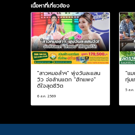
เนื้อหาที่เกี่ยวข้อง
"สาวหมอลำฯ" พุ่งวันละแสน
"แม
วิว จ่อล้านแตก "ฮักแพง"
ทุ่ม
ดีใจสุดชีวิต
5 ส.ค
6 ส.ค. 2569