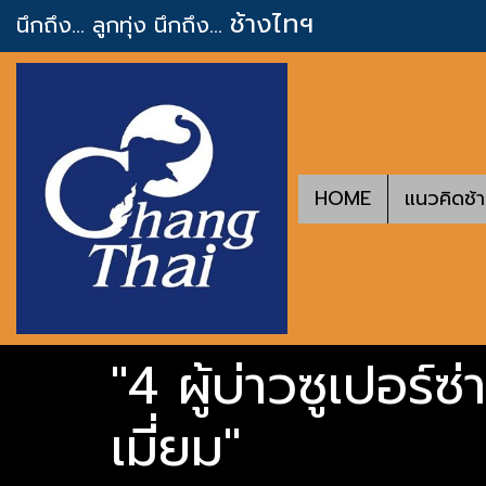
ช้างไทฯ
นึกถึง... ลูกทุ่ง
นึกถึง...
HOME
แนวคิดช้
"4 ผู้บ่าวซูเปอร์ซ
เมี่ยม"