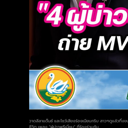
วาดลีลาแด๊นซ์ และโชว์เสียงร้องเนียนกริบ สาวๆดูแล้วทึ่ง
ชีวิต เพลง “ผู้บ่าวพรีเมี่ยม” ที่ร้องร่วมกัน