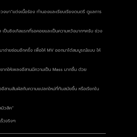
ิเศษวงษา”แต่งเนื้อร้อง ทำนองและเรียบเรียงดนตรี ดูแลการ
ดีใจ เป็นซิงเกิลแรกที่รอคอยและเป็นความหวังมากๆครับ ช่วง
งมาถ่ายซ่อมอีกครั้ง เพื่อให้ MV ออกมาได้สมบูรณ์แบบ ให้
ออยากให้เพลงอีสานมีความเป็น Mass มากขึ้น ด้วย
ลงอีสานสัมผัสกับความแปลกใหม่ที่ทันสมัยขึ้น หรือเรียกใน
ลมิวสิค”
เร็วจริงๆ