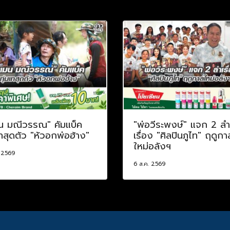
น มณีวรรณ" คัมแบ็ค
"พ่อวีระพงษ์" แจก 2 ลำ
เทสุดตัว "หัวอกพ่อฮ้าง"
เรื่อง "ศิลปินภูไท" ฤดูกา
ใหม่อลังฯ
. 2569
6 ส.ค. 2569