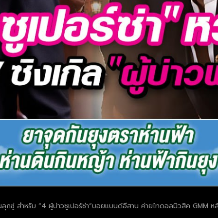
ขนลุกซู่ สำหรับ “4 ผู้บ่าวซูเปอร์ซ่า”บอยแบนด์อีสาน ค่ายไทดอลมิวสิค GMM