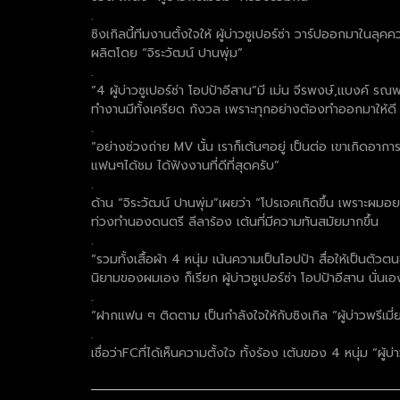
.
ซิงเกิลนี้ทีมงานตั้งใจให้ ผู้บ่าวซูเปอร์ซ่า วาร์ปออกมาใน
ผลิตโดย “จิระวัฒน์ ปานพุ่ม”
.
“4 ผู้บ่าวซูเปอร์ซ่า โอปป้าอีสาน”มี เม่น จีรพงษ์,แบงค์ 
ทำงานมีทั้งเครียด กังวล เพราะทุกอย่างต้องทำออกมาให้ด
.
“อย่างช่วงถ่าย MV นั้น เราก็เต้นๆอยู่ เป็นต่อ เขาเกิดอาก
แฟนๆได้ชม ได้ฟังงานที่ดีที่สุดครับ”
.
ด้าน “จิระวัฒน์ ปานพุ่ม”เผยว่า “โปรเจคเกิดขึ้น เพราะผม
ท่วงทำนองดนตรี ลีลาร้อง เต้นที่มีความทันสมัยมากขึ้น
.
“รวมทั้งเสื้อผ้า 4 หนุ่ม เน้นความเป็นโอปป้า สื่อให้เป็นต
นิยามของผมเอง ก็เรียก ผู้บ่าวซูเปอร์ซ่า โอปป้าอีสาน นั่นเ
.
“ฝากแฟน ๆ ติดตาม เป็นกำลังใจให้กับซิงเกิล “ผู้บ่าวพรีเมี
.
เชื่อว่าFCที่ได้เห็นความตั้งใจ ทั้งร้อง เต้นของ 4 หนุ่ม “ผ