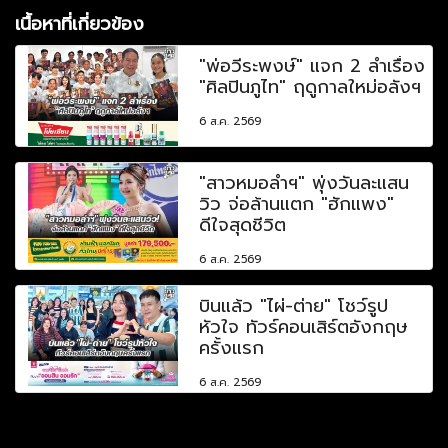
เนื้อหาที่เกี่ยวข้อง
"พ่อวีระพงษ์" แจก 2 ลำเรื่อง
"ศิลปินภูไท" ฤดูกาลใหม่อลังฯ
6 ส.ค. 2569
"สาวหมอลำฯ" พุ่งวันละแสน
วิว จ่อล้านแตก "ฮักแพง"
ดีใจสุดชีวิต
6 ส.ค. 2569
บินแล้ว "ไผ่-ต่าย" โชว์รูป
หัวใจ ทัวร์คอนเสิร์ตอังกฤษ
ครั้งแรก
6 ส.ค. 2569