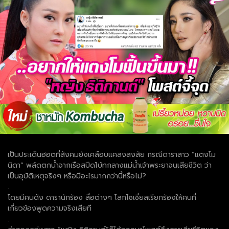
เป็นประเด็นฮอตที่สังคมยังเคลือบแคลงสงสัย กรณีดาราสาว “แตงโม
นิดา” พลัดตกน้ำจากเรือสปีดโบ้ทกลางแม่น้ำเจ้าพระยาจนเสียชีวิต ว่า
เป็นอุบัติเหตุจริงๆ หรือมีอะไรมากกว่านี้หรือไม่?
.
โดยมีคนดัง ดารานักร้อง สื่อต่างๆ โลกโซเชี่ยลเรียกร้องให้คนที่
เกี่ยวข้องพูดความจริงเสียที
.