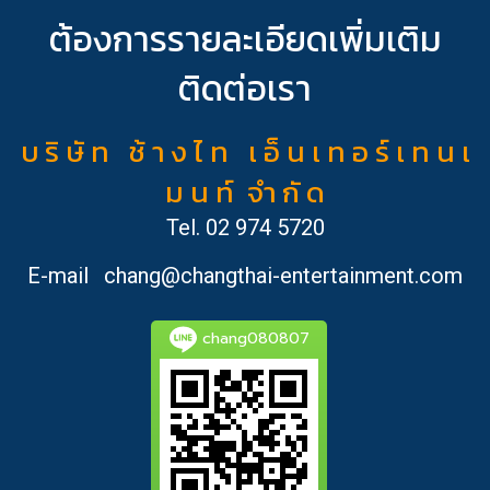
ต้องการรายละเอียดเพิ่มเติม
ติดต่อเรา
บ ริ ษั ท ช้ า ง ไ ท เ อ็ น เ ท อ ร์ เ ท น เ
ม น ท์ จำ กั ด
Tel.
02 974 5720
E-mail
chang@changthai-entertainment.com
chang080807