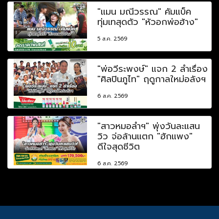
"แมน มณีวรรณ" คัมแบ็ค
ทุ่มเทสุดตัว "หัวอกพ่อฮ้าง"
5 ส.ค. 2569
"พ่อวีระพงษ์" แจก 2 ลำเรื่อง
"ศิลปินภูไท" ฤดูกาลใหม่อลังฯ
6 ส.ค. 2569
"สาวหมอลำฯ" พุ่งวันละแสน
วิว จ่อล้านแตก "ฮักแพง"
ดีใจสุดชีวิต
6 ส.ค. 2569