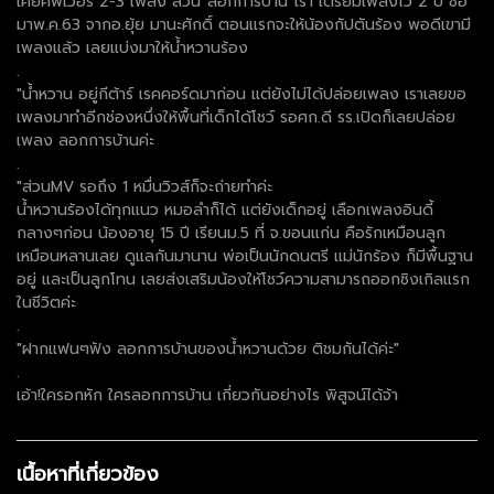
เคยคัฟเวอร์ 2-3 เพลง ส่วน“ลอกการบ้าน”เรา เตรียมเพลงไว้ 2 ปี ซื้อ
มาพ.ค.63 จากอ.ยุ้ย มานะศักดิ์ ตอนแรกจะให้น้องกัปตันร้อง พอดีเขามี
เพลงแล้ว เลยแบ่งมาให้น้ำหวานร้อง
.
"น้ำหวาน อยู่กีต้าร์ เรคคอร์ดมาก่อน แต่ยังไม่ได้ปล่อยเพลง เราเลยขอ
เพลงมาทำอีกช่องหนึ่งให้พื้นที่เด็กได้โชว์ รอศก.ดี รร.เปิดก็เลยปล่อย
เพลง ลอกการบ้านค่ะ
.
"ส่วนMV รอถึง 1 หมื่นวิวส์ก็จะถ่ายทำค่ะ
น้ำหวานร้องได้ทุกแนว หมอลำก็ได้ แต่ยังเด็กอยู่ เลือกเพลงอินดี้
กลางๆก่อน น้องอายุ 15 ปี เรียนม.5 ที่ จ.ขอนแก่น คือรักเหมือนลูก
เหมือนหลานเลย ดูแลกันมานาน พ่อเป็นนักดนตรี แม่นักร้อง ก็มีพื้นฐาน
อยู่ และเป็นลูกโทน เลยส่งเสริมน้องให้โชว์ความสามารถออกซิงเกิลแรก
ในชีวิตค่ะ
.
"ฝากแฟนๆฟัง ลอกการบ้านของน้ำหวานด้วย ติชมกันได้ค่ะ"
.
เอ้า!ใครอกหัก ใครลอกการบ้าน เกี่ยวกันอย่างไร พิสูจน์ได้จ้า
เนื้อหาที่เกี่ยวข้อง