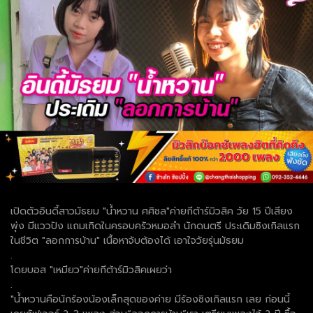
เปิดตัวอินดี้สาวมัธยม "น้ำหวาน ศศิชล"ค่ายกีต้าร์มิวสิค วัย 15 ปีเสียง
พุ่ง มีแววปัง แถมเกิดในครอบครัวหมอลำ นักดนตรี ประเดิมซิงเกิลแรก
ในชีวิต "ลอกการบ้าน" เนื้อหาจับต้องได้ เอาใจวัยรุ่นมัธยม
.
โดยบอส "เหมียว"ค่ายกีต้าร์มิวสิคเผยว่า
.
"น้ำหวานคือนักร้องน้องเล็กสุดของค่าย มีร้องซิงเกิลแรก เลย ก่อนนี้