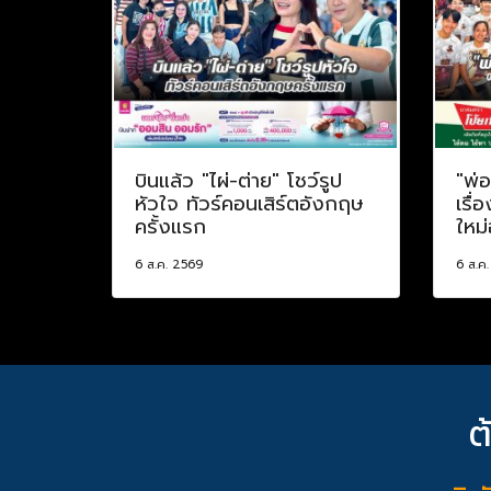
บินแล้ว "ไผ่-ต่าย" โชว์รูป
"พ่
หัวใจ ทัวร์คอนเสิร์ตอังกฤษ
เรื่
ครั้งแรก
ใหม่
6 ส.ค. 2569
6 ส.ค
ต