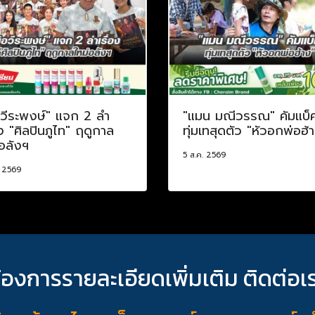
อวีระพงษ์" แจก 2 ลำ
"แมน มณีวรรณ" คัมแบ็
อง "ศิลปินภูไท" ฤดูกาล
ทุ่มเทสุดตัว "หัวอกพ่อฮ้
อลังฯ
5 ส.ค. 2569
. 2569
้องการรายละเอียดเพิ่มเติม ติดต่อเ