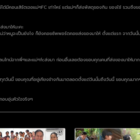
 ถึงไม่ได้มีคอนเสิร์ตเจอแม่ๆFC เท่าไหร่ แต่แม่ๆก็ส่งพัสดุของกิน ของใช้ รวม
ๆส่งมาให้นะคะ
ว่าหนูจะเป็นยังไง ก็ยังคอยซัพพอร์ตคอยส่งของมาให้ ตั้งเเต่เเรก จากวันน
เลนไทน์จากพี่ๆและเเม่ๆfcส่งมา ก่อนอื่นเลยต้องขอบคุณคนที่ส่งของมาให้มา
กวันนี้ ขอบคุณที่อยู่เคียงข้างกันมาตลอดตั้งเเต่วันนั้นถึงวันนี้ ขอบคุณมา
อกอบอุ่นหัวใจจริงๆ