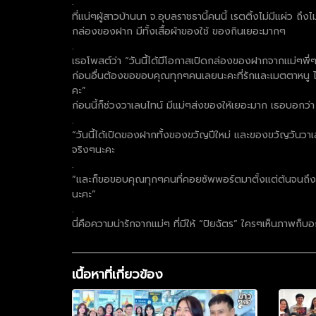
.
ที่แน่ๆผู้สาวบ้านนา จ.อุบลราชธานี้คนนี้ เรตติ้งไม่มีแผ่ว
กล่องของฝาก มีทั้งเสื้อผ้าของใช้ ของกินเยอะมากๆ
.
เธอโพสต์ว่า “วันนี้ได้มีโอกาสเปิดกล่องของฝากจากเเม่ๆพี่
ก่อนอื่นต้องขอขอบคุณทุกๆคนเลยนะคะที่รักและเมตตาหนู ไม่
คะ”
ก่อนนี้ก็ช่วงวาเลนไทน์ มีแม่ๆส่งของให้เยอะมาก เธอบอกว่า
.
“วันนี้ได้เปิดของฝากทั้งของขวัญปีใหม่ และของขวัญวันวา
จริงๆนะคะ
.
“เเละก็ขอขอบคุณทุกๆคนที่คอยซัพพอร์ตมาตั้งเเต่ต้นจนถึงทุ
นะคะ”
.
นี่คือความน่ารักจากแม่ๆ ที่มีให้ “ปิยฉัตร” ใครๆเห็นภาพก็บ
เนื้อหาที่เกี่ยวข้อง