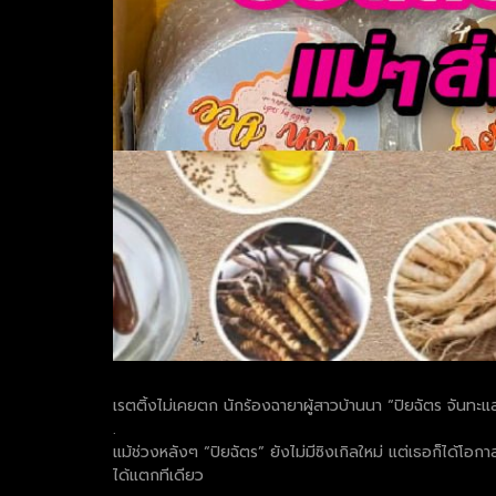
เรตติ้งไม่เคยตก นักร้องฉายาผู้สาวบ้านนา “ปิยฉัตร จันทะแสง” 
.
แม้ช่วงหลังๆ “ปิยฉัตร” ยังไม่มีซิงเกิลใหม่ แต่เธอก็ไ
ได้แตกทีเดียว