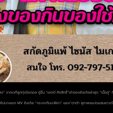
จากเวทีลูกทุ่งไอดอล คู่จิ้น “เขตต์ ศิรสิทธิ์”เจ้าของซิงเกิลล่าสุด “เนื้อคู่” 
ด้โอกาสไปนางเอก MV ซิงเกิล “กระจกกับนาฬิกา” ของ”ตาต้า สุภาพรแปดแสนซาว