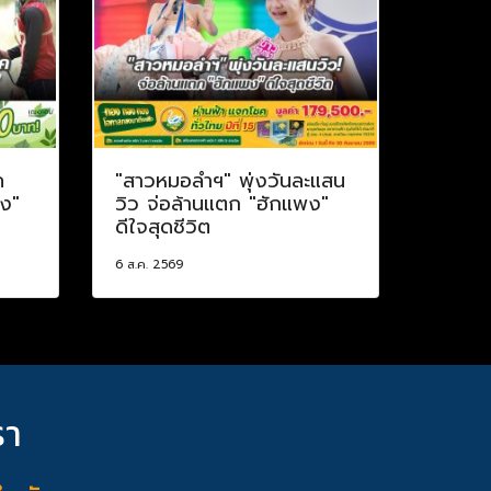
ค
"สาวหมอลำฯ" พุ่งวันละแสน
าง"
วิว จ่อล้านแตก "ฮักแพง"
ดีใจสุดชีวิต
6 ส.ค. 2569
รา