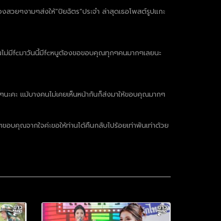
ถึงของสวยๆงามๆส่งให้”ปิยฉัตร”ประจำ ล่าสุดเธอโพสต์รูปแกะ
ั้นไม่มีfcมาวันนี้มีfcหนูต้องขอขอบคุณทุกๆคนมากๆเลยนะ
กๆนะคะ แม้บางคนไม่เคยเห็นหน้ากันก็ส่งมาให้ขอบคุณมากๆ
กๆขอบคุณจากใจค่ะขอให้ท่านได้คืนกลับไปร้อยเท่าพันเท่าด้วย