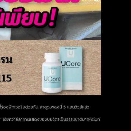
ที่ร้องฟีทเจอริ่งด้วยกัน ล่าสุดเพลงนี้ 5 แสนวิวส์แล้ว
ด์” เรียกว่าลีลาการแสดงของปิยฉัตรเป็นธรรมชาติมากๆตีบท