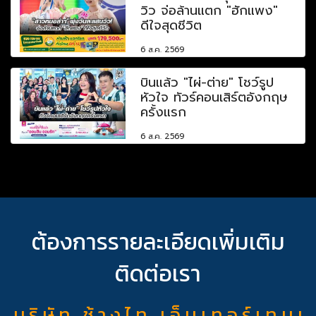
วิว จ่อล้านแตก "ฮักแพง"
ดีใจสุดชีวิต
6 ส.ค. 2569
บินแล้ว "ไผ่-ต่าย" โชว์รูป
หัวใจ ทัวร์คอนเสิร์ตอังกฤษ
ครั้งแรก
6 ส.ค. 2569
ต้องการรายละเอียดเพิ่มเติม
ติดต่อเรา
บ ริ ษั ท ช้ า ง ไ ท เ อ็ น เ ท อ ร์ เ ท น เ