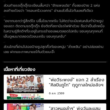
.
ส่วนท้ายรถตุ๊กตุ๊กจะเขียนสั้นๆว่า “ฮักแพงเด้อ” ทั้งสองป้าย 2 แห่ง
ลงท้ายด้วยว่า “ครอบครัววงศกร” อ่านแล้วชื่นใจกันเลยทีเดียว
.
“อยากบอกว่ารู้สึกดีใจ ปลื้มใจมากครับ ไม่คิดว่าจะมีแฟนคลับทำป้ายรูป
ของเรา ติดตามรถตุ๊กตุ๊ก ยังติดที่สถานีรถไฟฟ้าด้วย ถือว่าเป็นอีกหนึ่ง
ในความรู้สึกดีๆที่จะอยู่ในทรงจำของผมตลอดไปครับ ขอบคุณทุกคนที่
เอ็นดูผมมาตลอดด้วยนะครับ ขอบคุณครับ”
.
ส่วนใครที่ผ่านไปเจอป้ายรูปสุดคิ้วท์ของหนุ่ม “ลำเพลิน” อย่าปล่อยผ่าน
เลย ฝากแชะภาพมาแชร์กันด้วยนะจ๊ะ
เนื้อหาที่เกี่ยวข้อง
"พ่อวีระพงษ์" แจก 2 ลำเรื่อง
"ศิลปินภูไท" ฤดูกาลใหม่อลังฯ
6 ส.ค. 2569
"สาวหมอลำฯ" พุ่งวันละแสน