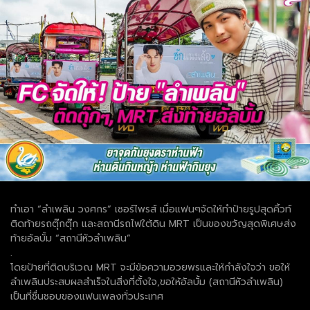
ทำเอา “ลำเพลิน วงศกร” เซอร์ไพรส์ เมื่อแฟนๆจัดให้ทำป้ายรูปสุดคิ้วท์
ติดท้ายรถตุ๊กตุ๊ก และสถานีรถไฟใต้ดิน MRT เป็นของขวัญสุดพิเศษส่ง
ท้ายอัลบั้ม “สถานีหัวลำเพลิน”
.
โดยป้ายที่ติดบริเวณ MRT จะมีข้อความอวยพรและให้กำลังใจว่า ขอให้
ลำเพลินประสบผลสำเร็จในสิ่งที่ตั้งใจ,ขอให้อัลบั้ม (สถานีหัวลำเพลิน)
เป็นที่ชื่นชอบของแฟนเพลงทั่วประเทศ