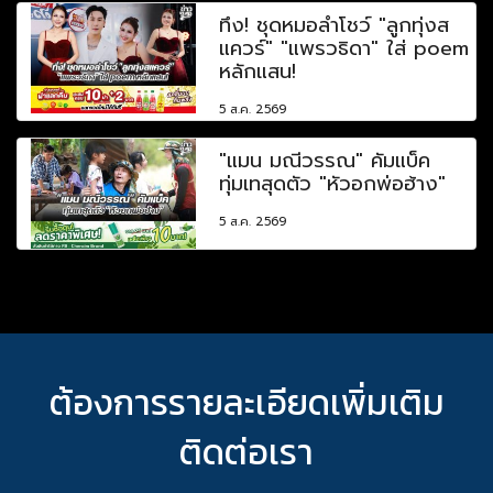
ทึ่ง! ชุดหมอลำโชว์ "ลูกทุ่งส
แควร์" "แพรวธิดา" ใส่ poem
หลักแสน!
5 ส.ค. 2569
"แมน มณีวรรณ" คัมแบ็ค
ทุ่มเทสุดตัว "หัวอกพ่อฮ้าง"
5 ส.ค. 2569
ต้องการรายละเอียดเพิ่มเติม
ติดต่อเรา