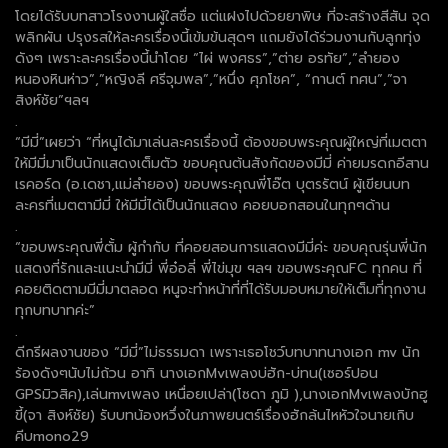
โดยได้รับบทสาวโรงงานผู้ใสซื่อ แต่แฝงไปด้วยยาพิษ ที่จะสร้างสีสัน จุด
พลิกผัน ปรุงรสให้ละครเรื่องนี้เข้มข้นสุดๆ แถมยังได้ร่วมงานกับลูกทุ่ง
ดังๆ เพราะละครเรื่องนี้นำโดย “ไผ่ พงศธร”,”ต่าย อรทัย”,”ลำยอง
หนองหินห่าว”,”หญิงลี ศรีจุมพล”,”หนึ่ง ศุภโชค”, “กานต์ ทศน”,”จา
สิงห์ชัย”ฯลฯ
.
“มีมี่”เผยว่า “ที่หนูได้มาเล่นละครเรื่องนี้ ต้องขอบพระคุณผู้ใหญ่ที่เมตตา
ให้มีมี่มาเป็นนักแสดงเต็มตัว ขอบคุณต้นสังกัดของมีมี่ ค่ายมรดกอีสาน
เรคอร์ด (อ.เดชา,แม่ลำยอง) ขอบพระคุณพี่โอ๊ต บุตรรัตน์ ผู้เขียนบท
ละครที่เมตตามีมี่ ให้มีมี่ได้เป็นนักแสดง คอยบอกสอนในทุกๆด้าน
.
“ขอบพระคุณพี่ตั้ม ผู้กำกับ ที่คอยสอนการแสดงมีมี่ค่ะ ขอบคุณรุ่นพี่นัก
แสดงที่รักและแนะนำมีมี่ พี่อ๋อลี่ พี่ไข่มุข ฯลฯ ขอบพระคุณFC ทุกคน ที่
คอยติดตามมีมี่มาตลอด หนูจะทำหน้าที่ที่ได้รับมอบหมายให้เต็มที่ทุกงาน
ทุกบทบาทค่ะ”
.
ดีกรีผลงานของ “มีมี่”ไม่ธรรมดา เพราะเธอโชว์บทบาทนางเอก mv นัก
ร้องดังๆนับไม่ถ้วน อาทิ นางเอกMvเพลงบ่ฮัก-บ่ทน(เซอร์ปอน
GPSมิวสิค),เล่นmvเพลง เหนื่อยเปล่า(โซดา ภูมิ ),นางเอกMvเพลงบักฮู
ขี้(จา สิงห์ชัย) รับบทน้องหวึ่งในภาพยนตร์เรื่องฮักล้นไหหัวใจนายเกิบ
คีบmono29