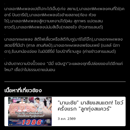
.
นางเอกMvเพลงเปย์ไปกะได้เจ็บ(เก่ง สยาม),นางเอกMvเพลงคนที่ใช่(เค
อาร์ ปันดารีย์),นางเอกMvเพลงใจอ้ายสลาย(ก้อง ห้วย
ไร่),นางเอกMvเพลงสู้ความเหงาบ่ได้(ฝน สุภาพร แปดแสน
ซาวด์),นางเอกMvเพลงบ่ม่มสิเจ็บ(กลอยใจ ข้าวสารแลนด์)
.
นางเอกmvเพลง สิตีไฟเลี้ยวหรือสิตีกับกู(มาริโอ้โจ๊ก),นางเอกmvเพลง
สตอรี่ที่มีเจ้า (ศาล สานศิลป์),นางเอกmvเพลงพร้อมเพย์ (เบลล์ นิภา
ดา),รับบทน้องจ่อย ในมินิซีรี่ย์ โอปป้าที่ราบสูง (ค่ายข้าวสารแลนด์)
.
น่าจับตาความปังปั๊วของ “มีมี่ ธนิษฐา”จะแผลงฤทธิ์ปล่อยของได้อีกแค่
ไหน? เชื่อว่าไม่ธรรมดาแน่นอน
เนื้อหาที่เกี่ยวข้อง
"มานะชัย" มาลัยแสนแตก! โชว์
ครั้งแรก "ลูกทุ่งสแควร์"
3 ส.ค. 2569