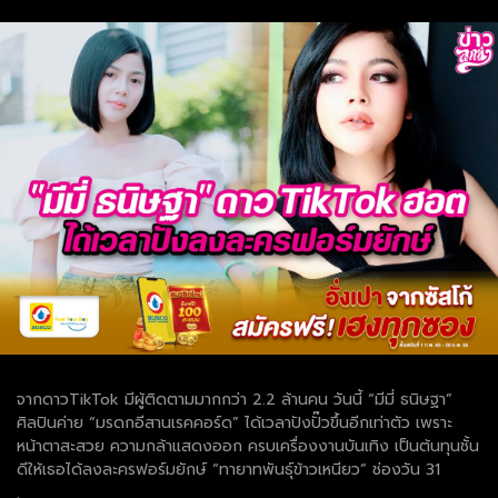
จากดาวTikTok มีผู้ติดตามมากกว่า 2.2 ล้านคน วันนี้ “มีมี่ ธนิษฐา”
ศิลปินค่าย “มรดกอีสานเรคคอร์ด” ได้เวลาปังปั๊วขึ้นอีกเท่าตัว เพราะ
หน้าตาสะสวย ความกล้าแสดงออก ครบเครื่องงานบันเทิง เป็นต้นทุนชั้น
ดีให้เธอได้ลงละครฟอร์มยักษ์ “ทายาทพันธุ์ข้าวเหนียว” ช่องวัน 31
.