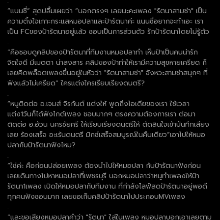
.
“แนนซี่” สุดปลื้มเผยว่า “บอกตรงๆ เลยนะคะเพลง "รัตนาสามช่า" เป็น
ความตั้งใจเกาะกระแสหมอปลาและป้ารัตนาค่ะ แนนซี่อยากจะทำเอะ เรา
เป็น FCของป้ารัตนาอยู่แล้ว ชอบเป็นการส่วนตัว รักป้ารัตนาโดยไม่รู้ตัว
.
“คือชอบดูคลิปของป้ารัตนาที่ทีมงานหมอปลาทำ เห็นป้าเป็นคนน่ารัก
จิตใจดี มีเมตตา น่าสงสาร คลิปของป้าทำให้เรามีความสุขหายเครียด ก็
เลยคิดพล็อตเพลงขึ้นอยู่ในหัวว่า "รัตนาสามช่า" จังหวะสามช่าสนุกๆ ที่
ฟังแล้วไม่เครียด” ใครแต่งใครเรียบเรียงดนตรี?
.
“หนูติดต่อ อ.เจมส์ จิรกันต์ แต่งให้ พูดถึงไอเดียของเรา ใช้เวลา
แต่ง1วันก็ได้ฟังไกด์เพลง ชอบมากๆ ตรงความต้องการเรา ต่อมา
ติดต่อ อ.อ้วน นครชัยศรี ให้เรียบเรียงดนตรีให้ ตัดสินใจเข้าบันทึกเสียง
เลย ร้องเสร็จ อะเร้นดนตรี มิกซ์เสร็จสมบูรณ์ในคืนเดียว”เอาไปให้หมอ
ปลากับป้ารัตนาฟังไหม?
.
“ใช่ค่ะ คือก่อนปล่อยเพลง ต้องนำไปให้หมอปลา กับป้ารัตนาฟังก่อน
เลยเดินทางไปหาหมอปลาที่เพชรบุรี บอกหมอปลาว่าหนูทำเพลงให้ป้า
รัตนา1เพลง เปิดให้หมอปลากับทีมงาน ที่กำลังไลฟ์สดป้ารัตนาอยู่พอดี
ทุกคนฟังชอบมาก เลยขอเก็บคลิปป้ารัตนาไปประกอบMVเพลง
.
“และขอเสียงหมอปลาคำว่า "รัตนา" ใส่ในเพลง หมอปลาบอกเอาเลยตาม