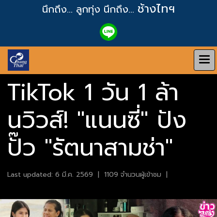
ช้างไทฯ
นึกถึง... ลูกทุ่ง
นึกถึง...
TikTok 1 วัน 1 ล้า
นวิวส์! "แนนซี่" ปัง
ปั๊ว "รัตนาสามช่า"
Last updated: 6 มี.ค. 2569
|
1109 จำนวนผู้เข้าชม
|