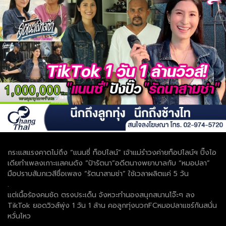
กระแสแรงคาดไม่ถึง “แนนซี่ ท็อปไลน์” เจ้าแม่รำวงค่ายท็อปไลน์ฯ ปิ๊งไอ
เดียทำเพลงเกาะแสคนดัง “ป้ารัตนา”อดีตนางพยาบาลกับ “หมอปลา”
มือปราบสัมภเวสีชื่อเพลง “รัตนาสามช่า” ใช้เวลาผลิตแค่ 5 วัน
.
แต่เนื้อร้องคมชัด ตรงประเด็น จังหวะทำนองสนุกสนานโจ๊ะๆ ลง
TikTok ยอดวิวส์พุ่ง 1 วัน 1 ล้าน คอลูกทุ่งบวกFCหมอปลาแชร์กันสนั่น
หวั่นไหว