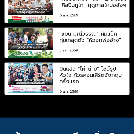
"ศิลปินภูไท" ฤดูกาลใหม่อลังฯ
6 ส.ค. 2569
"แมน มณีวรรณ" คัมแบ็ค
ทุ่มเทสุดตัว "หัวอกพ่อฮ้าง"
5 ส.ค. 2569
บินแล้ว "ไผ่-ต่าย" โชว์รูป
หัวใจ ทัวร์คอนเสิร์ตอังกฤษ
ครั้งแรก
6 ส.ค. 2569