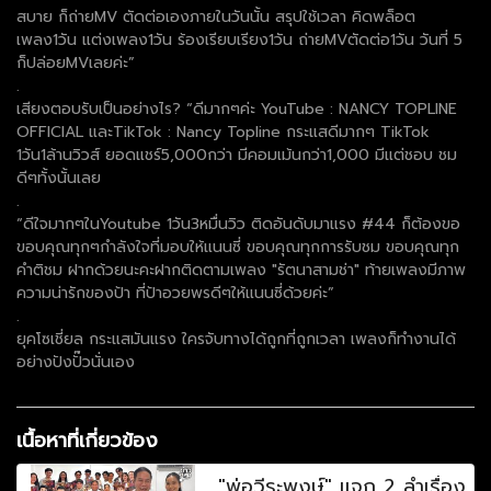
สบาย ก็ถ่ายMV ตัดต่อเองภายในวันนั้น สรุปใช้เวลา คิดพล็อต
เพลง1วัน แต่งเพลง1วัน ร้องเรียบเรียง1วัน ถ่ายMVตัดต่อ1วัน วันที่ 5
ก็ปล่อยMVเลยค่ะ”
.
เสียงตอบรับเป็นอย่างไร? “ดีมากๆค่ะ YouTube : NANCY TOPLINE
OFFICIAL และTikTok : Nancy Topline กระแสดีมากๆ TikTok
1วัน1ล้านวิวส์ ยอดแชร์5,000กว่า มีคอมเม้นกว่า1,000 มีแต่ชอบ ชม
ดีๆทั้งนั้นเลย
.
“ดีใจมากๆในYoutube 1วัน3หมื่นวิว ติดอันดับมาแรง #44 ก็ต้องขอ
ขอบคุณทุกๆกำลังใจที่มอบให้แนนซี่ ขอบคุณทุกการรับชม ขอบคุณทุก
คำติชม ฝากด้วยนะคะฝากติดตามเพลง "รัตนาสามช่า" ท้ายเพลงมีภาพ
ความน่ารักของป้า ที่ป้าอวยพรดีๆให้แนนซี่ด้วยค่ะ”
.
ยุคโซเชี่ยล กระแสมันแรง ใครจับทางได้ถูกที่ถูกเวลา เพลงก็ทำงานได้
อย่างปังปั๊วนั่นเอง
เนื้อหาที่เกี่ยวข้อง
"พ่อวีระพงษ์" แจก 2 ลำเรื่อง