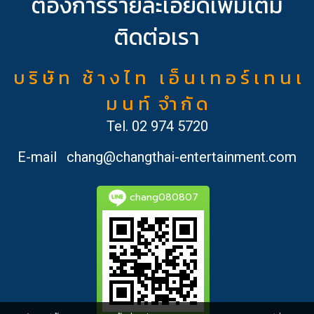
ต้องการรายละเอียดเพิ่มเติม
ติดต่อเรา
บ ริ ษั ท ช้ า ง ไ ท เ อ็ น เ ท อ ร์ เ ท น เ
ม น ท์ จำ กั ด
Tel.
02 974 5720
E-mail
chang@changthai-entertainment.com
chang080807