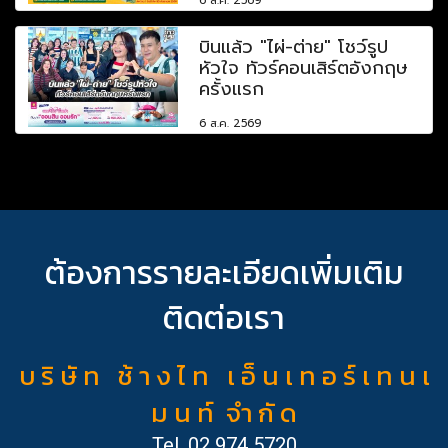
6 ส.ค. 2569
บินแล้ว "ไผ่-ต่าย" โชว์รูป
หัวใจ ทัวร์คอนเสิร์ตอังกฤษ
ครั้งแรก
6 ส.ค. 2569
ต้องการรายละเอียดเพิ่มเติม
ติดต่อเรา
บ ริ ษั ท ช้ า ง ไ ท เ อ็ น เ ท อ ร์ เ ท น เ
ม น ท์ จำ กั ด
Tel.
02 974 5720