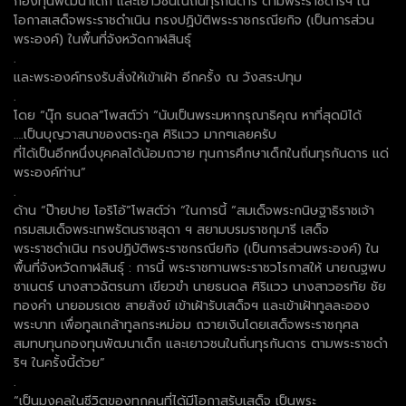
กองทุนพัฒนาเด็ก และเยาวชนในถิ่นทุรกันดาร ตามพระราชดำริฯ ใน
โอกาสเสด็จพระราชดำเนิน ทรงปฏิบัติพระราชกรณียกิจ (เป็นการส่วน
พระองค์) ในพื้นที่จังหวัดกาฬสินธุ์
.
และพระองค์ทรงรับสั่งให้เข้าเฝ้า อีกครั้ง ณ วังสระปทุม
.
โดย “นุ๊ก ธนดล”โพสต์ว่า “นับเป็นพระมหากรุณาธิคุณ หาที่สุดมิได้
….เป็นบุญวาสนาของตระกูล ศิริแวว มากๆเลยครับ
ที่ได้เป็นอีกหนึ่งบุคคลได้น้อมถวาย ทุนการศึกษาเด็กในถิ่นทุรกันดาร แด่
พระองค์ท่าน”
.
ด้าน “ป๊ายปาย โอริโอ้”โพสต์ว่า “ในการนี้ “สมเด็จพระกนิษฐาธิราชเจ้า
กรมสมเด็จพระเทพรัตนราชสุดา ฯ สยามบรมราชกุมารี เสด็จ
พระราชดำเนิน ทรงปฏิบัติพระราชกรณียกิจ (เป็นการส่วนพระองค์) ใน
พื้นที่จังหวัดกาฬสินธุ์ : การนี้ พระราชทานพระราชวโรกาสให้ นายณฐพบ
ชาเนตร์ นางสาวฉัตรนภา เขียวขำ นายธนดล ศิริแวว นางสาวอรทัย ชัย
ทองคำ นายอมรเดช สายสังข์ เข้าเฝ้ารับเสด็จฯ และเข้าเฝ้าทูลละออง
พระบาท เพื่อทูลเกล้าทูลกระหม่อม ถวายเงินโดยเสด็จพระราชกุศล
สมทบทุนกองทุนพัฒนาเด็ก และเยาวชนในถิ่นทุรกันดาร ตามพระราชดำ
ริฯ ในครั้งนี้ด้วย”
.
“เป็นมงคลในชีวิตของทุกคนที่ได้มีโอกาสรับเสด็จ เป็นพระ