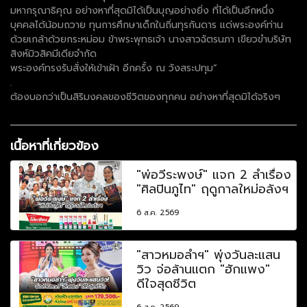
มหากรุณาธิคุณ อย่างหาที่สุดมิได้เป็นบุญอย่างยิ่ง ที่ได้เป็นอีกหนึ่ง
บุคคลได้น้อมถวาย ทุนการศึกษาเด็กในถิ่นทุรกันดาร แด่พระองค์ท่าน
ด้วยเกล้าด้วยกระหม่อม ข้าพระพุทธเจ้า นางสาวฉัตรนภา เขียวขำบริษัท
สิงห์มิวสิคมีเดียจำกัด
พระองค์ทรงรับสั่งให้เข้าเฝ้า อีกครั้ง ณ วังสระปทุม”
.
ต้องบอกว่าเป็นสิริมงคลของชีวิตของทุกคน อย่างหาที่สุดมิได้จริงๆ
เนื้อหาที่เกี่ยวข้อง
"พ่อวีระพงษ์" แจก 2 ลำเรื่อง
"ศิลปินภูไท" ฤดูกาลใหม่อลังฯ
6 ส.ค. 2569
"สาวหมอลำฯ" พุ่งวันละแสน
วิว จ่อล้านแตก "ฮักแพง"
ดีใจสุดชีวิต