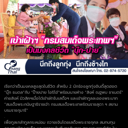
เรียกว่าเป็นมงคลสูงสุดในชีวิต สำหรับ 2 นักร้องลูกทุ่งอินดี้สุดฮอต
“นุ๊ก ธนดล”กับ “ป๊ายปาย โอริโอ้”พร้อมนายห้าง “สิงห์ ณฐพบ ชาเนตร์”
ค่ายสิงห์ มิวสิคฯเมื่อได้เข้าเฝ้ารับเสด็จฯ และเข้าเฝ้าทูลละอองพระบาท
“สมเด็จพระกนิษฐาธิราชเจ้า กรมสมเด็จพระเทพรัตนราชสุดา ฯ สยาม
บรมราชกุมารี”
.
เพื่อทูลเกล้าทูลกระหม่อม ถวายเงินโดยเสด็จพระราชกุศล สมทบทุน