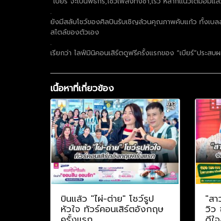
“เบียร์”จะเป็นพิธีกร,โชว์เพลงทั้งช้า,เร็ว หลากแนวเต็มอิ่มแล
.
ยังมีสลับโชว์ของศิลปินรับเชิญล้วนคุณภาพคับแก้ว ทั้งเบล
สไตล์ของตัวเอง
.
เรียกว่า ไลฟ์มินิคอนเสิร์ตดูฟรีครั้งแรกของ “เบียร์”ประสบ
เนื้อหาที่เกี่ยวข้อง
บินแล้ว "ไผ่-ต่าย" โชว์รูป
"สา
หัวใจ ทัวร์คอนเสิร์ตอังกฤษ
วิว
ครั้งแรก
ดีใจ