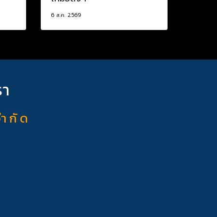
6 ส.ค. 2569
รา
จำ กั ด