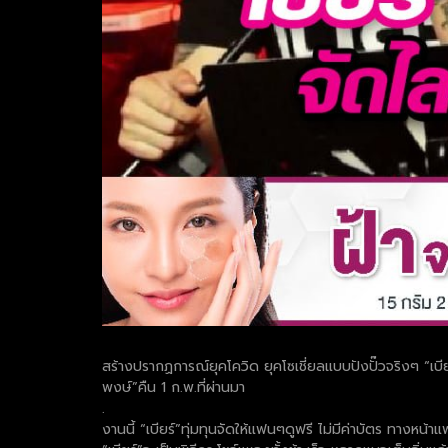
สร้างปรากฏการณ์ยุคโควิด ยุคโซเชี่ยลแบบปังปั๊วจริงๆ “เบี
พงษ์”คืน 1 ก.พ.ที่ผ่านมา
.
งานนี้ “เบียร์”ทุ่มทุนจัดให้แฟนๆดูฟรี ไม่มีค่าบัตร ทางห