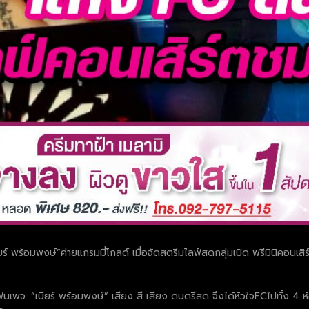
ยร์ พร้อมพงษ์”ค่ายแกรมมี่โกลด์ เมื่อจัดสตรีมไลฟ์สดกลุ่มเปิด ฟรีมินิคอนเส
น้าแฟนเพจ: “เบียร์ พร้อมพงษ์” เสียง สี เสียง ดนตรีสด จึงได้หัวใจFCไปทั้ง