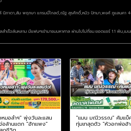
้ว
ล์ นิภาดา,ส้ม พฤกษา แกรมมี่โกลด์,ณัฐ สุรศักดิ์,หมิว ปัทมา,พงศ์ ภูแลนคา 
ผลสำเร็จล้นหลาม มีแฟนๆเข้ามาชมมหาศาล ผ่านไปไม่กี่ชม.ยอดแชร์ 1.1 พัน,เมนท์
วหมอลำฯ" พุ่งวันละแสน
"แมน มณีวรรณ" คัมแบ็
 จ่อล้านแตก "ฮักแพง"
ทุ่มเทสุดตัว "หัวอกพ่อฮ้
สุดชีวิต