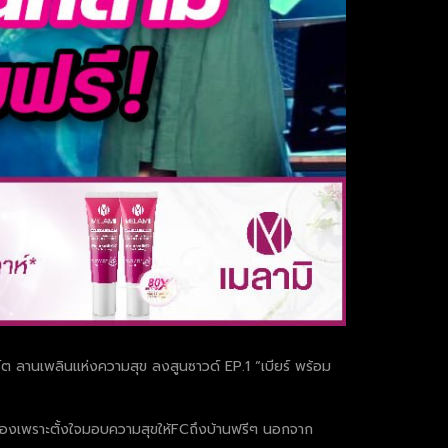
ิร์ต ลานเพลินแห่งความสุข ลงสูนซาวด์ EP.1 “เบียร์ พร้อม
 4 ห้องเพราะตั้งใจมอบความสุขให้FCถึงบ้านฟรีๆ นอกจาก