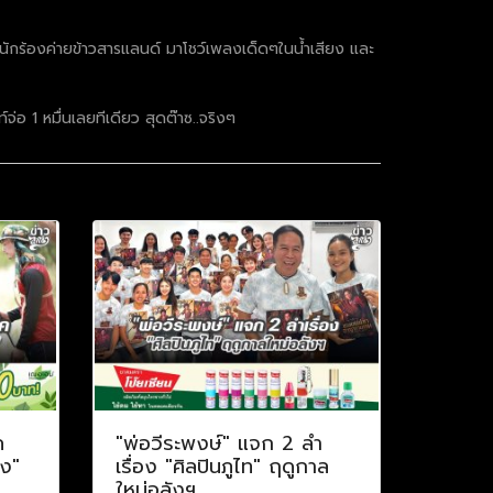
4นักร้องค่ายข้าวสารแลนด์ มาโชว์เพลงเด็ดๆในน้ำเสียง และ
จ่อ 1 หมื่นเลยทีเดียว สุดต๊าซ..จริงๆ
ค
"พ่อวีระพงษ์" แจก 2 ลำ
าง"
เรื่อง "ศิลปินภูไท" ฤดูกาล
ใหม่อลังฯ