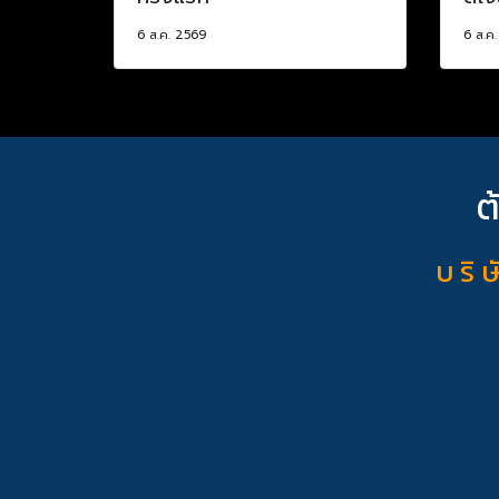
6 ส.ค. 2569
6 ส.ค
ต
บ ริ ษ